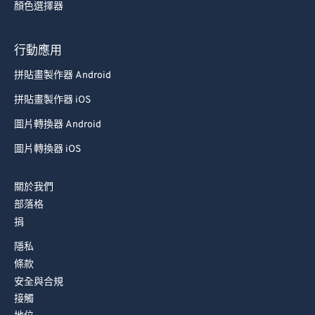
92
92
顏色選擇器
93
93
行動應用
94
94
拼貼畫製作器 Android
95
95
96
96
拼貼畫製作器 iOS
97
97
圖片轉換器 Android
98
98
圖片轉換器 iOS
99
99
關於我們
部落格
捐
隱私
條款
安全與合規
接觸