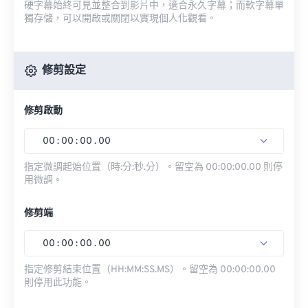
硬字幕始終可見並整合到影片中，適合永久字幕；而軟字幕單
獨存儲，可以開啟或關閉以實現個人化觀看。
修剪設定
修剪啟動
00
:
00
:
00
.
00
指定微調起始位置（時:分:秒.分）。留空為 00:00:00.00 則停
用微調。
修剪端
00
:
00
:
00
.
00
指定修剪結束位置（HH:MM:SS.MS）。留空為 00:00:00.00
則停用此功能。