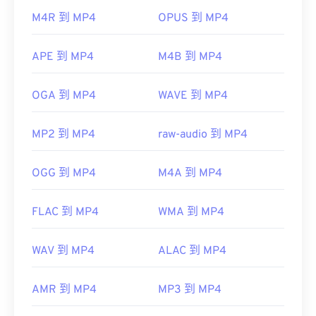
實用連結：
器，因此，當檔案無法開啟時，通常表示容器中的資
M4R 到 MP4
OPUS 到 MP4
料（音訊或視訊編解碼器）與裝置的作業系統不相
https://en.wikipedia.org/wiki/MPEG-
容。
1_Audio_Layer_I
APE 到 MP4
M4B 到 MP4
VLC 媒體播放器
http://mpeg.chiariglione.org/standards/mpeg-
1/audio
OGA 到 MP4
WAVE 到 MP4
開發者：
運動影像專家小組 (MPEG)
MP2 到 MP4
raw-audio 到 MP4
標準：
ISO/IEC 14496
初始發布：
1999
OGG 到 MP4
M4A 到 MP4
實用連結：
https://en.wikipedia.org/wiki/MPEG-4
FLAC 到 MP4
WMA 到 MP4
https://mpeg.chiariglione.org/standards/mpeg-
4.html
WAV 到 MP4
ALAC 到 MP4
AMR 到 MP4
MP3 到 MP4