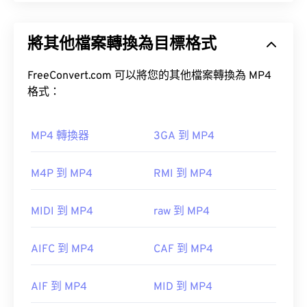
(MP2)
MPEG-1 Audio Layer III 或 MPEG-2 Audio
MPEG-4 (MP4) 是一種容器視訊格式，可以儲存多媒
Layer III 或 MPEG 格式所取代。
體數據，通常是音訊和視訊。它與各種設備和作業系
將其他檔案轉換為目標格式
統相容，使用
編解碼器
來壓縮檔案大小，從而產生易
於管理和儲存的檔案。它也是一種流行的影片格式，
如何開啟 MP1 檔案？
用於在網路上進行串流媒體播放，例如在 YouTube
FreeConvert.com 可以將您的其他檔案轉換為 MP4
上。許多人認為 MP4 是當今最好的視訊格式之一。
格式：
由於 MP1 格式已基本過時，
VLC 媒體播放器
是開啟
MP1 檔案的最佳選擇，而且該播放器支援跨平台播
放。
MP4 轉換器
3GA 到 MP4
如何開啟 MP4 檔案？
M4P 到 MP4
RMI 到 MP4
MP4 檔案會在作業系統的預設視訊播放器中開啟。
其他可以開啟 MP1 檔案的優秀媒體播放器包括
只需雙擊該文件即可開啟。無需第三方軟體。
Windows Media Player
、
Awave.html>
MIDI 到 MP4
raw 到 MP4
href="http://www.cowonamerica.com/products/jetaudio
Windows Player 中開
啟。在 Mac 系統中，它會在
QuickTime
AIFC 到 MP4
CAF 到 MP4
開發機構：
ISO
/
IEC
、
動態影像專家小組
在某些裝置上，尤其是行動裝置上，開啟這種檔案類
初始發布：
1993
AIF 到 MP4
MID 到 MP4
型可能會出現問題。 MP4 是一種包含各種資料的容