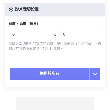
影片裁切設定
寬度 x 高度（像素）
x
請輸入裁切矩形的寬度和高度，單位為像素（0-10000）。奇
數尺寸將向下取整到最接近的偶數。
適用於所有
重置所有選項
應用預設
另存為預設