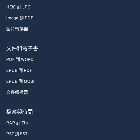
66
66
HEIC 到 JPG
67
67
Image 到 PDF
68
68
圖片轉換器
69
69
70
70
文件和電子書
71
71
PDF 到 WORD
72
72
EPUB 到 PDF
73
73
EPUB 到 MOBI
74
74
文件轉換器
75
75
檔案與時間
76
76
77
77
RAR 到 Zip
78
78
PST 到 EST