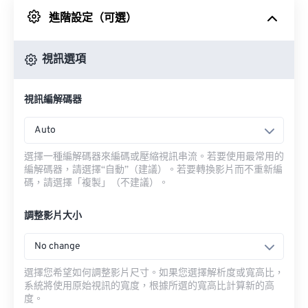
進階設定（可選）
來自 Google 雲端硬碟
視訊選項
來自 OneDrive
視訊編解碼器
來自網址
Auto
選擇一種編解碼器來編碼或壓縮視訊串流。若要使用最常用的
編解碼器，請選擇“自動”（建議）。若要轉換影片而不重新編
碼，請選擇「複製」（不建議）。
調整影片大小
No change
選擇您希望如何調整影片尺寸。如果您選擇解析度或寬高比，
系統將使用原始視訊的寬度，根據所選的寬高比計算新的高
度。