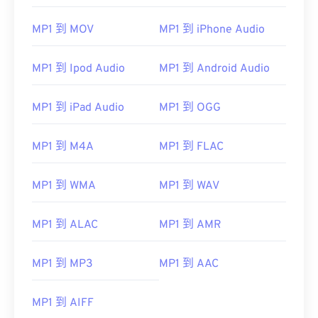
00
00
00
00
00
00
00
00
MP1 到 MOV
MP1 到 iPhone Audio
01
01
01
01
01
01
01
01
02
02
02
02
02
02
02
02
MP1 到 Ipod Audio
MP1 到 Android Audio
03
03
03
03
03
03
03
03
04
04
04
04
04
04
04
04
MP1 到 iPad Audio
MP1 到 OGG
05
05
05
05
05
05
05
05
MP1 到 M4A
MP1 到 FLAC
06
06
06
06
06
06
06
06
07
07
07
07
07
07
07
07
MP1 到 WMA
MP1 到 WAV
08
08
08
08
08
08
08
08
MP1 到 ALAC
MP1 到 AMR
09
09
09
09
09
09
09
09
10
10
10
10
10
10
10
10
MP1 到 MP3
MP1 到 AAC
11
11
11
11
11
11
11
11
12
12
12
12
12
12
12
12
MP1 到 AIFF