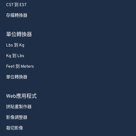
79
79
CST 到 EST
80
80
存檔轉換器
81
81
單位轉換器
82
82
83
83
Lbs 到 Kg
84
84
Kg 到 Lbs
85
85
Feet 到 Meters
86
86
單位轉換器
87
87
Web應用程式
88
88
89
89
拼貼畫製作器
90
90
影像調整器
91
91
裁切影像