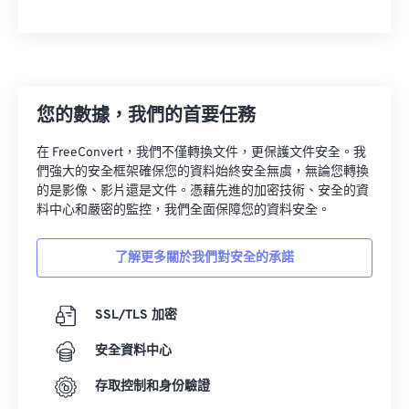
26
26
26
26
26
26
27
27
27
27
27
27
28
28
28
28
28
28
29
29
29
29
29
29
您的數據，我們的首要任務
30
30
30
30
30
30
在 FreeConvert，我們不僅轉換文件，更保護文件安全。我
31
31
31
31
31
31
們強大的安全框架確保您的資料始終安全無虞，無論您轉換
32
32
32
32
32
32
的是影像、影片還是文件。憑藉先進的加密技術、安全的資
料中心和嚴密的監控，我們全面保障您的資料安全。
33
33
33
33
33
33
34
34
34
34
34
34
了解更多關於我們對安全的承諾
35
35
35
35
35
35
36
36
36
36
36
36
SSL/TLS 加密
37
37
37
37
37
37
安全資料中心
38
38
38
38
38
38
存取控制和身份驗證
39
39
39
39
39
39