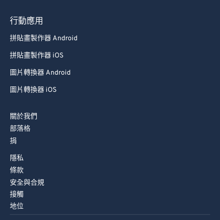
93
93
行動應用
94
94
拼貼畫製作器 Android
95
95
拼貼畫製作器 iOS
96
96
圖片轉換器 Android
97
97
圖片轉換器 iOS
98
98
99
99
關於我們
部落格
捐
隱私
條款
安全與合規
接觸
地位