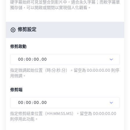
硬字幕始終可見並整合到影片中，適合永久字幕；而軟字幕單
獨存儲，可以開啟或關閉以實現個人化觀看。
修剪設定
修剪啟動
00
:
00
:
00
.
00
指定微調起始位置（時:分:秒.分）。留空為 00:00:00.00 則停
用微調。
修剪端
00
:
00
:
00
.
00
指定修剪結束位置（HH:MM:SS.MS）。留空為 00:00:00.00
則停用此功能。