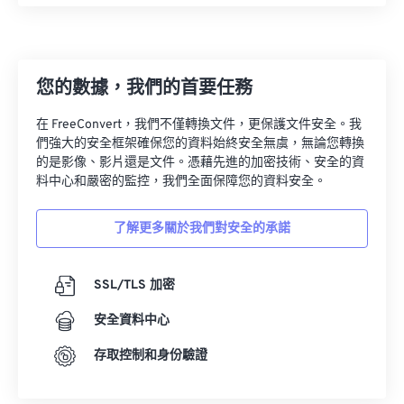
27
27
27
27
27
27
28
28
28
28
28
28
29
29
29
29
29
29
您的數據，我們的首要任務
30
30
30
30
30
30
在 FreeConvert，我們不僅轉換文件，更保護文件安全。我
31
31
31
31
31
31
們強大的安全框架確保您的資料始終安全無虞，無論您轉換
的是影像、影片還是文件。憑藉先進的加密技術、安全的資
32
32
32
32
32
32
料中心和嚴密的監控，我們全面保障您的資料安全。
33
33
33
33
33
33
了解更多關於我們對安全的承諾
34
34
34
34
34
34
35
35
35
35
35
35
SSL/TLS 加密
36
36
36
36
36
36
安全資料中心
37
37
37
37
37
37
38
38
38
38
38
38
存取控制和身份驗證
39
39
39
39
39
39