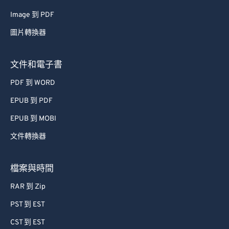
66
66
Image 到 PDF
67
67
圖片轉換器
68
68
69
69
文件和電子書
70
70
PDF 到 WORD
71
71
EPUB 到 PDF
72
72
EPUB 到 MOBI
73
73
文件轉換器
74
74
75
75
檔案與時間
76
76
RAR 到 Zip
77
77
PST 到 EST
78
78
CST 到 EST
79
79