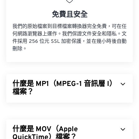
免費且安全
我們的原始檔案到目標檔案轉換器完全免費，可在任
何網路瀏覽器上運作。我們保證文件安全和隱私。文
件採用 256 位元 SSL 加密保護，並在幾小時後自動
刪除。
什麼是 MP1（MPEG-1 音訊層 I）
檔案？
MPEG-1 音訊層 1 (MP1) 是
MPEG
音訊標準的早期簡
化版本。 MP1 大部分已被淘汰，但仍獲得支持。
MP1 曾是
數位卡帶
格式的一部分。
什麼是 MOV（Apple
MPEG-1 Audio Layer II
QuickTime）檔案？