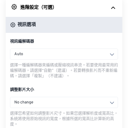
進階設定（可選）
來自 Google 雲端硬碟
視訊選項
來自 OneDrive
視訊編解碼器
來自網址
Auto
選擇一種編解碼器來編碼或壓縮視訊串流。若要使用最常用的
編解碼器，請選擇“自動”（建議）。若要轉換影片而不重新編
碼，請選擇「複製」（不建議）。
調整影片大小
No change
選擇您希望如何調整影片尺寸。如果您選擇解析度或寬高比，
系統將使用原始視訊的寬度，根據所選的寬高比計算新的高
度。