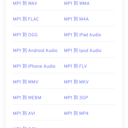
MP1 到 WAV
MP1 到 WMA
01
01
01
01
01
01
01
01
02
02
02
02
02
02
02
02
MP1 到 FLAC
MP1 到 M4A
03
03
03
03
03
03
03
03
MP1 到 OGG
MP1 到 iPad Audio
04
04
04
04
04
04
04
04
05
05
05
05
05
05
05
05
MP1 到 Android Audio
MP1 到 Ipod Audio
06
06
06
06
06
06
06
06
MP1 到 iPhone Audio
MP1 到 FLV
07
07
07
07
07
07
07
07
08
08
08
08
08
08
08
08
MP1 到 WMV
MP1 到 MKV
09
09
09
09
09
09
09
09
10
10
10
10
10
10
10
10
MP1 到 WEBM
MP1 到 3GP
11
11
11
11
11
11
11
11
MP1 到 AVI
MP1 到 MP4
12
12
12
12
12
12
12
12
13
13
13
13
13
13
13
13