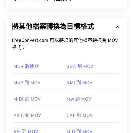
(MP2)
MPEG-1 Audio Layer III 或 MPEG-2 Audio
Layer III 或 MPEG 格式所取代。
Apple QuickTime (MOV) 是一種容器格式，可保存各
種類型的多媒體文件，包括
3D
和
虛擬實境 (VR)
文
將其他檔案轉換為目標格式
件。它以方便用戶將多媒體檔案保存到設備上而聞
如何開啟 MP1 檔案？
名。
FreeConvert.com 可以將您的其他檔案轉換為 MOV
由於 MP1 格式已基本過時，
VLC 媒體播放器
是開啟
格式：
MP1 檔案的最佳選擇，而且該播放器支援跨平台播
放。
MOV 轉換器
3GA 到 MOV
如何開啟 MOV 檔案？
其他可以開啟 MP1 檔案的優秀媒體播放器包括
M4P 到 MOV
RMI 到 MOV
Windows Media Player
、
Awave.html>
預設情況下，MOV 檔案使用 QuickTime 開啟。
href="http://www.cowonamerica.com/products/jetaudio
VLC
MIDI 到 MOV
raw 到 MOV
媒體播放器
開發機構：
ISO
/
IEC
、
動態影像專家小組
AIFC 到 MOV
CAF 到 MOV
初始發布：
1993
請注意，還有兩種檔案類型也使用 MOV 副檔名。它
AIF 到 MOV
MID 到 MOV