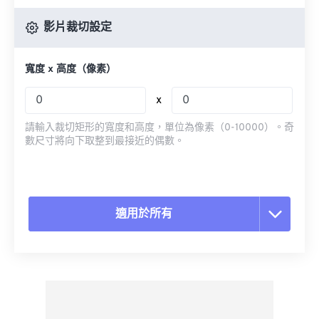
影片裁切設定
寬度 x 高度（像素）
x
請輸入裁切矩形的寬度和高度，單位為像素（0-10000）。奇
數尺寸將向下取整到最接近的偶數。
適用於所有
重置所有選項
應用預設
另存為預設