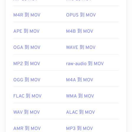
實用連結：
們分別是 AutoCAD AutoFlix 和 ROSE Online。這兩
https://en.wikipedia.org/wiki/MPEG-
種文件類型彼此無關，一種已過時，另一種與線上遊
M4R 到 MOV
OPUS 到 MOV
1_Audio_Layer_I
戲相關。
http://mpeg.chiariglione.org/standards/mpeg-
APE 到 MOV
M4B 到 MOV
1/audio
OGA 到 MOV
WAVE 到 MOV
開發者：
蘋果
MP2 到 MOV
raw-audio 到 MOV
首次發布：
2001年
實用連結：
OGG 到 MOV
M4A 到 MOV
https://en.wikipedia.org/wiki/QuickTime_File_Format
https://developer.apple.com/library/archive/documen
FLAC 到 MOV
WMA 到 MOV
CH203-BBCGDDDF
WAV 到 MOV
ALAC 到 MOV
AMR 到 MOV
MP3 到 MOV