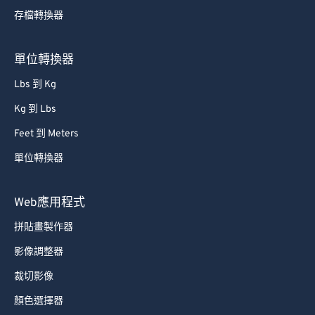
存檔轉換器
80
80
81
81
單位轉換器
82
82
Lbs 到 Kg
83
83
Kg 到 Lbs
84
84
Feet 到 Meters
85
85
單位轉換器
86
86
87
87
Web應用程式
88
88
拼貼畫製作器
89
89
影像調整器
90
90
裁切影像
91
91
顏色選擇器
92
92