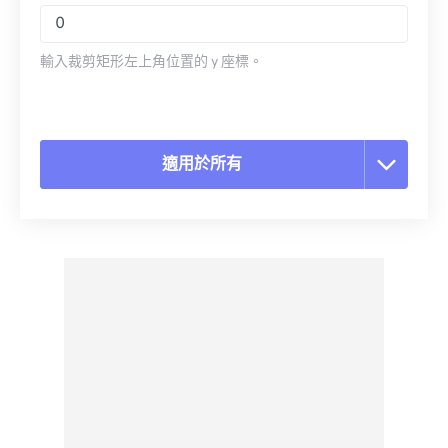
輸入裁剪矩形左上角位置的 y 座標。
適用於所有
重置所有選項
應用預設
另存為預設