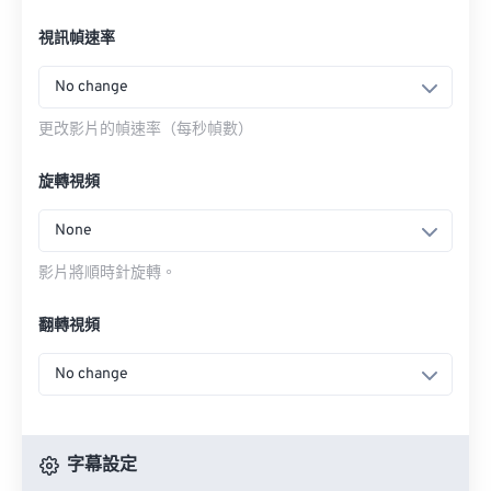
視訊幀速率
No change
更改影片的幀速率（每秒幀數）
旋轉視頻
None
影片將順時針旋轉。
翻轉視頻
No change
字幕設定