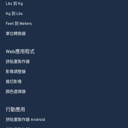
86
86
Lbs 到 Kg
87
87
Kg 到 Lbs
88
88
Feet 到 Meters
89
89
單位轉換器
90
90
91
91
Web應用程式
92
92
拼貼畫製作器
93
93
影像調整器
94
94
裁切影像
95
95
顏色選擇器
96
96
97
97
行動應用
98
98
拼貼畫製作器 Android
99
99