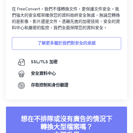
34
34
34
34
34
34
在 FreeConvert，我們不僅轉換文件，更保護文件安全。我
們強大的安全框架確保您的資料始終安全無虞，無論您轉換
35
35
35
35
35
35
的是影像、影片還是文件。憑藉先進的加密技術、安全的資
36
36
36
36
36
36
料中心和嚴密的監控，我們全面保障您的資料安全。
37
37
37
37
37
37
了解更多關於我們對安全的承諾
38
38
38
38
38
38
39
39
39
39
39
39
SSL/TLS 加密
40
40
40
40
40
40
安全資料中心
41
41
41
41
41
41
存取控制和身份驗證
42
42
42
42
42
42
43
43
43
43
43
43
44
44
44
44
44
44
想在不排隊或沒有廣告的情況下
45
45
45
45
45
45
轉換大型檔案嗎？
46
46
46
46
46
46