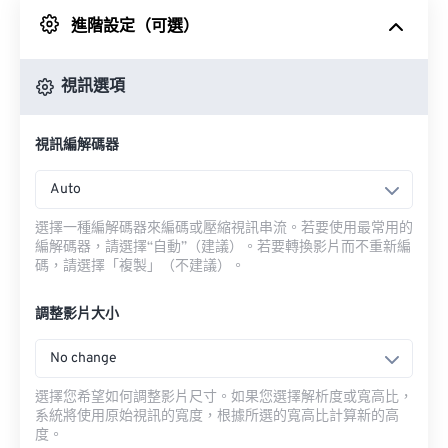
進階設定（可選）
來自 Google 雲端硬碟
視訊選項
來自 OneDrive
視訊編解碼器
來自網址
Auto
選擇一種編解碼器來編碼或壓縮視訊串流。若要使用最常用的
編解碼器，請選擇“自動”（建議）。若要轉換影片而不重新編
碼，請選擇「複製」（不建議）。
調整影片大小
No change
選擇您希望如何調整影片尺寸。如果您選擇解析度或寬高比，
系統將使用原始視訊的寬度，根據所選的寬高比計算新的高
度。