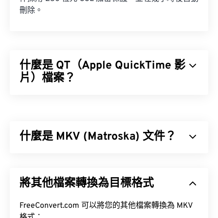
刪除。
什麼是 QT（Apple QuickTime 影
片）檔案？
Apple QuickTime 影片 (QT) 是 Apple 開發的一種影
片剪輯檔案格式。它與 MOV 非常相似，都是可以容
納各種類型多媒體檔案的容器，包括
3D
和
虛擬實
什麼是 MKV (Matroska) 文件？
境 (VR)
。 QT 是較舊的格式，而 MOV 則是較新的格
式。
Matroska (MKV) 是一種免費的開源容器標準，可在
單一檔案格式中儲存無限數量的音訊視訊和多媒體檔
將其他檔案轉換為目標格式
案。由於它是開源的，用戶可以使用
開源軟體
對其進
如何開啟 QT 檔案？
行自訂。
FreeConvert.com 可以將您的其他檔案轉換為 MKV
預設情況下，QT 檔案使用
QuickTime
開啟。
格式：