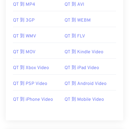
07
07
07
07
07
07
07
07
QT 到 MP4
QT 到 AVI
08
08
08
08
08
08
08
08
QT 到 3GP
QT 到 WEBM
09
09
09
09
09
09
09
09
10
10
10
10
10
10
10
10
QT 到 WMV
QT 到 FLV
11
11
11
11
11
11
11
11
12
12
12
12
12
12
12
12
QT 到 MOV
QT 到 Kindle Video
13
13
13
13
13
13
13
13
QT 到 Xbox Video
QT 到 iPad Video
14
14
14
14
14
14
14
14
15
15
15
15
15
15
15
15
QT 到 PSP Video
QT 到 Android Video
16
16
16
16
16
16
16
16
17
17
17
17
17
17
17
17
QT 到 iPhone Video
QT 到 Mobile Video
18
18
18
18
18
18
18
18
19
19
19
19
19
19
19
19