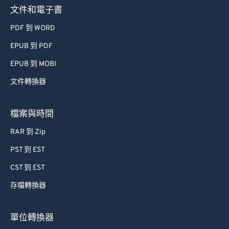
73
73
文件和電子書
74
74
PDF 到 WORD
75
75
EPUB 到 PDF
76
76
EPUB 到 MOBI
77
77
文件轉換器
78
78
79
79
檔案與時間
80
80
RAR 到 Zip
81
81
PST 到 EST
82
82
CST 到 EST
83
83
存檔轉換器
84
84
85
85
單位轉換器