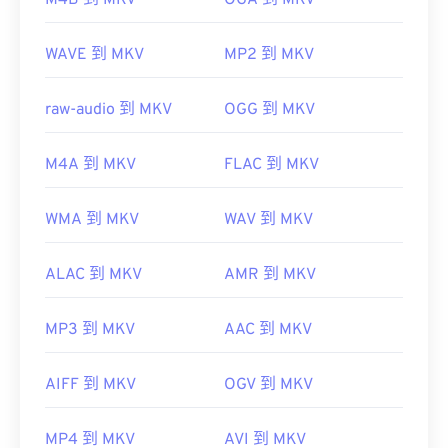
M4B 到 MKV
OGA 到 MKV
開發者：
Matroska
WAVE 到 MKV
MP2 到 MKV
初始發布：
2002
raw-audio 到 MKV
OGG 到 MKV
實用連結：
https://en.wikipedia.org/wiki/Matroska
M4A 到 MKV
FLAC 到 MKV
https://www.matroska.org/
WMA 到 MKV
WAV 到 MKV
ALAC 到 MKV
AMR 到 MKV
MP3 到 MKV
AAC 到 MKV
AIFF 到 MKV
OGV 到 MKV
MP4 到 MKV
AVI 到 MKV