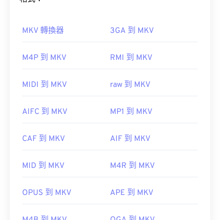
VLC
媒體播放器
MKV 轉換器
3GA 到 MKV
如何開啟 MKV 檔案？
M4P 到 MKV
RMI 到 MKV
由於 QT 是較舊的格式，您可能需要查看
Apple 支援
發布的 QuickTime 支援主題。
開啟 MKV 檔案的最佳方法是使用 VLC 媒體播放器。
MIDI 到 MKV
raw 到 MKV
這款媒體播放器相容於所有作業系統和平台。這一點
打開 QuickTime 檔案
播
很重要，因為 MKV 不是行業標準，這意味著其他媒
放影片。
AIFC 到 MKV
MP1 到 MKV
體播放器可能不支援它。
開發者：
蘋果
CAF 到 MKV
AIF 到 MKV
此外，MKV 不使用任何編解碼器來壓縮檔案大小，
首次發布：
2001年
這意味著檔案可能會非常大。
MID 到 MKV
M4R 到 MKV
實用連結：
https://en.wikipedia.org/wiki/QuickTime_File_Format
OPUS 到 MKV
APE 到 MKV
Ninite
Combined Community
https://support.apple.com/guide/quicktime-
Codec Pack (CCCP)
player/welcome/mac