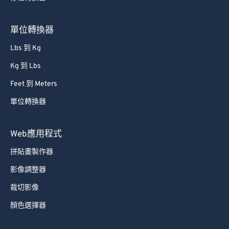
80
80
81
81
單位轉換器
82
82
Lbs 到 Kg
83
83
Kg 到 Lbs
84
84
Feet 到 Meters
85
85
單位轉換器
86
86
87
87
Web應用程式
88
88
拼貼畫製作器
89
89
影像調整器
90
90
裁切影像
91
91
顏色選擇器
92
92