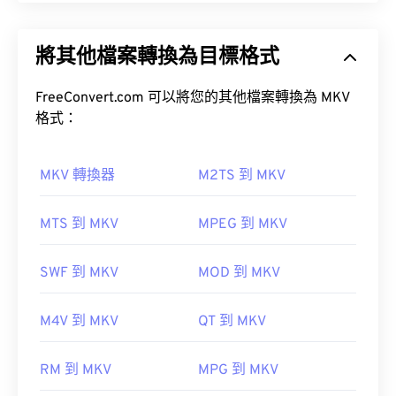
Matroska (MKV) 是一種免費的開源容器標準，可在
單一檔案格式中儲存無限數量的音訊視訊和多媒體檔
將其他檔案轉換為目標格式
案。由於它是開源的，用戶可以使用
開源軟體
對其進
如何開啟 MIDI 檔案？
行自訂。
FreeConvert.com 可以將您的其他檔案轉換為 MKV
開啟 MIDI 檔案的最佳程式是
Awave Studio
和
格式：
Audacity
。 Awave 可以讀取 260 種不同的音訊格
式。
免費
開源
MKV 轉換器
M2TS 到 MKV
如何開啟 MKV 檔案？
MTS 到 MKV
MPEG 到 MKV
其他可以開啟 MIDI 檔案的程式包括
Winamp
、
開啟 MKV 檔案的最佳方法是使用 VLC 媒體播放器。
SWF 到 MKV
MOD 到 MKV
Windows Media Player
、
Karaoke Player
、
這款媒體播放器相容於所有作業系統和平台。這一點
Musicnotes Player Player
及
Sibelius。
很重要，因為 MKV 不是行業標準，這意味著其他媒
M4V 到 MKV
QT 到 MKV
體播放器可能不支援它。
開發者：
MIDI 製造商協會
RM 到 MKV
MPG 到 MKV
此外，MKV 不使用任何編解碼器來壓縮檔案大小，
首次發布：
1983