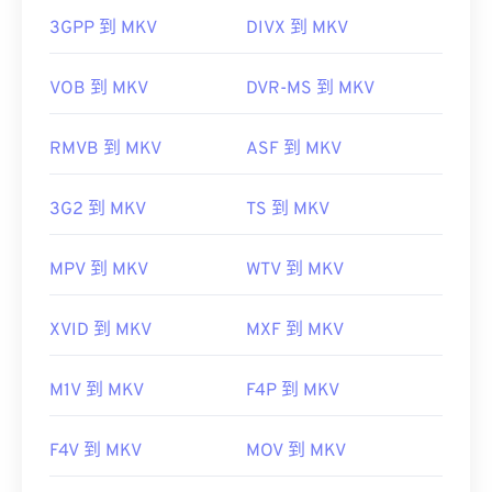
這意味著檔案可能會非常大。
實用連結：
3GPP 到 MKV
DIVX 到 MKV
https://en.wikipedia.org/wiki/MIDI
VOB 到 MKV
DVR-MS 到 MKV
Ninite
Combined Community
https://www.midi.org/specifications
Codec Pack (CCCP)
RMVB 到 MKV
ASF 到 MKV
開發者：
Matroska
3G2 到 MKV
TS 到 MKV
初始發布：
2002
MPV 到 MKV
WTV 到 MKV
實用連結：
https://en.wikipedia.org/wiki/Matroska
XVID 到 MKV
MXF 到 MKV
https://www.matroska.org/
M1V 到 MKV
F4P 到 MKV
F4V 到 MKV
MOV 到 MKV