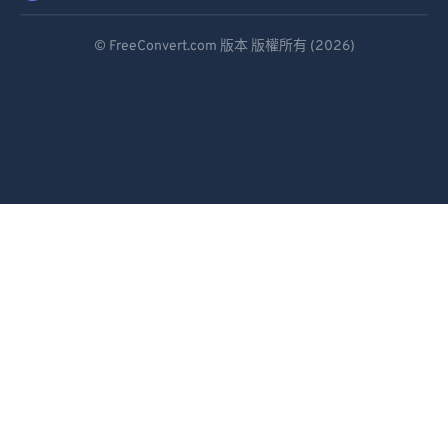
Deutsch
© FreeConvert.com 版本 版權所有 (2026)
Español
Français
Português
Italiano
Dutch
日本語
简体中文
繁體中文
한국어
Svenska