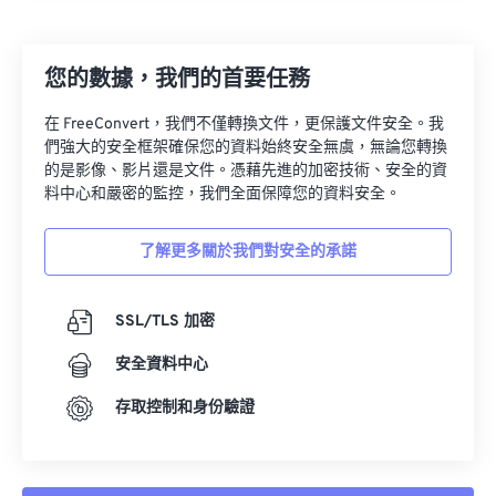
27
27
27
27
27
27
28
28
28
28
28
28
您的數據，我們的首要任務
29
29
29
29
29
29
30
30
30
30
30
30
在 FreeConvert，我們不僅轉換文件，更保護文件安全。我
們強大的安全框架確保您的資料始終安全無虞，無論您轉換
31
31
31
31
31
31
的是影像、影片還是文件。憑藉先進的加密技術、安全的資
32
32
32
32
32
32
料中心和嚴密的監控，我們全面保障您的資料安全。
33
33
33
33
33
33
了解更多關於我們對安全的承諾
34
34
34
34
34
34
35
35
35
35
35
35
SSL/TLS 加密
36
36
36
36
36
36
安全資料中心
37
37
37
37
37
37
存取控制和身份驗證
38
38
38
38
38
38
39
39
39
39
39
39
40
40
40
40
40
40