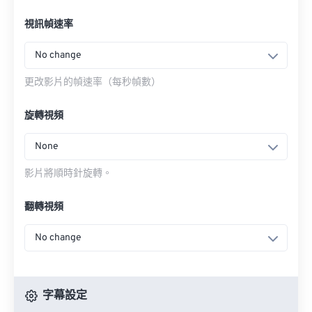
視訊幀速率
No change
更改影片的幀速率（每秒幀數）
旋轉視頻
None
影片將順時針旋轉。
翻轉視頻
No change
字幕設定