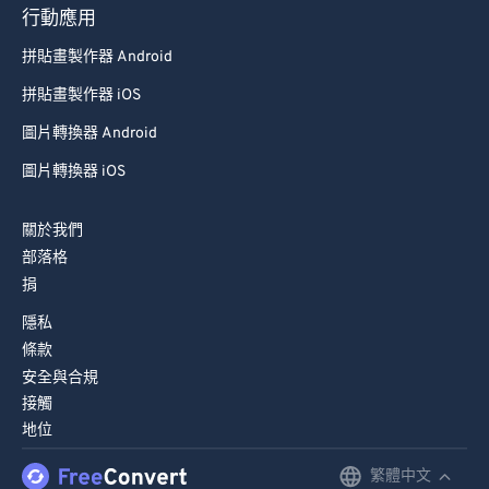
93
93
行動應用
94
94
拼貼畫製作器 Android
95
95
拼貼畫製作器 iOS
96
96
圖片轉換器 Android
97
97
圖片轉換器 iOS
98
98
99
99
關於我們
部落格
捐
隱私
條款
安全與合規
接觸
地位
繁體中文
English