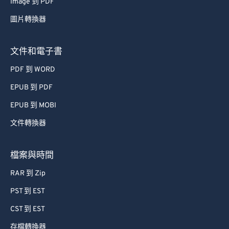
Image 到 PDF
67
67
圖片轉換器
68
68
69
69
文件和電子書
70
70
PDF 到 WORD
71
71
EPUB 到 PDF
72
72
EPUB 到 MOBI
73
73
文件轉換器
74
74
75
75
檔案與時間
76
76
RAR 到 Zip
77
77
PST 到 EST
78
78
CST 到 EST
79
79
存檔轉換器