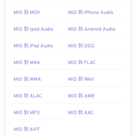
01
01
01
01
01
01
01
01
MID 到 MOV
MID 到 iPhone Audio
02
02
02
02
02
02
02
02
03
03
03
03
03
03
03
03
MID 到 Ipod Audio
MID 到 Android Audio
04
04
04
04
04
04
04
04
05
05
05
05
05
05
05
05
MID 到 iPad Audio
MID 到 OGG
06
06
06
06
06
06
06
06
MID 到 M4A
MID 到 FLAC
07
07
07
07
07
07
07
07
08
08
08
08
08
08
08
08
MID 到 WMA
MID 到 WAV
09
09
09
09
09
09
09
09
MID 到 ALAC
MID 到 AMR
10
10
10
10
10
10
10
10
11
11
11
11
11
11
11
11
MID 到 MP3
MID 到 AAC
12
12
12
12
12
12
12
12
13
13
13
13
13
13
13
13
MID 到 AIFF