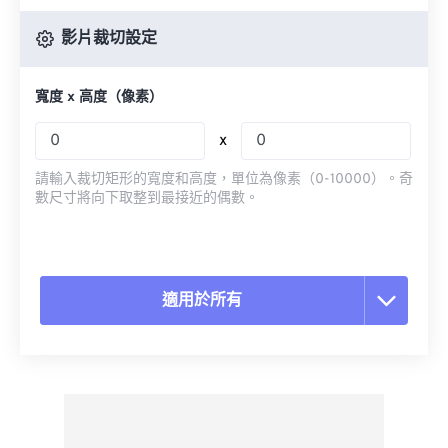
影片裁切設定
寬度 x 高度（像素）
x
請輸入裁切矩形的寬度和高度，單位為像素（0-10000）。奇
數尺寸將向下取整到最接近的偶數。
適用於所有
重置所有選項
應用預設
另存為預設