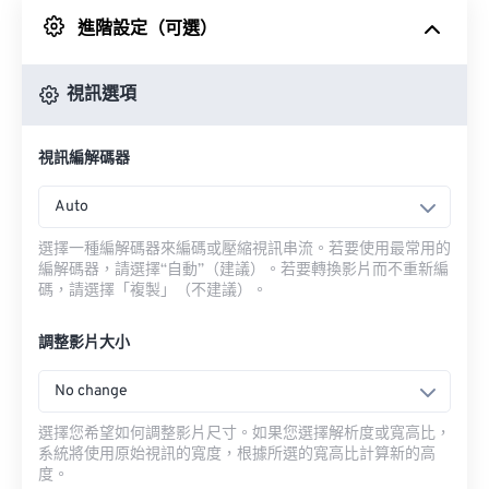
進階設定（可選）
來自 Google 雲端硬碟
視訊選項
來自 OneDrive
視訊編解碼器
來自網址
Auto
選擇一種編解碼器來編碼或壓縮視訊串流。若要使用最常用的
編解碼器，請選擇“自動”（建議）。若要轉換影片而不重新編
碼，請選擇「複製」（不建議）。
調整影片大小
No change
選擇您希望如何調整影片尺寸。如果您選擇解析度或寬高比，
系統將使用原始視訊的寬度，根據所選的寬高比計算新的高
度。