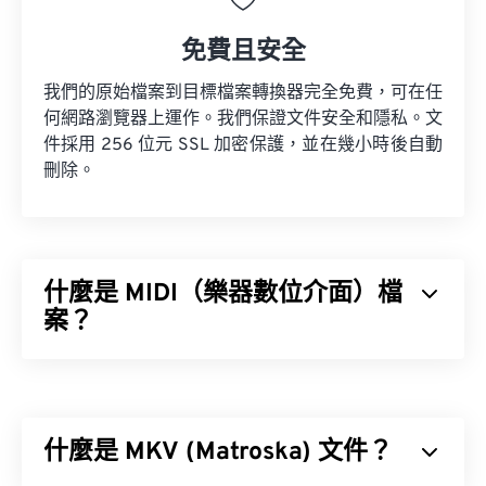
免費且安全
我們的原始檔案到目標檔案轉換器完全免費，可在任
何網路瀏覽器上運作。我們保證文件安全和隱私。文
件採用 256 位元 SSL 加密保護，並在幾小時後自動
刪除。
什麼是 MIDI（樂器數位介面）檔
案？
樂器數位介面 (MIDI) 是一種用於管理數位樂器和電
腦之間互動的協定。本質上，MIDI 是
數位音樂
領域
的標準化語言。 MIDI 與其他音訊檔案類型不同，其
什麼是 MKV (Matroska) 文件？
目的是在應用程式、軟體和硬體之間共享音樂資訊
（例如音符、時值、音高和音量）。