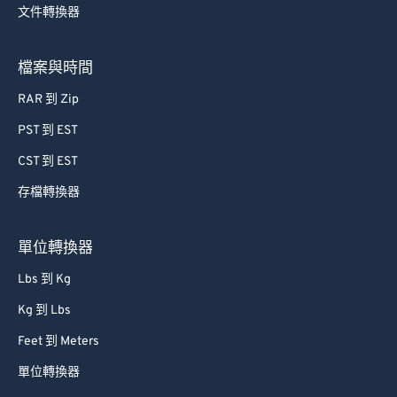
文件轉換器
76
76
77
77
檔案與時間
78
78
RAR 到 Zip
79
79
PST 到 EST
80
80
CST 到 EST
81
81
存檔轉換器
82
82
83
83
單位轉換器
84
84
Lbs 到 Kg
85
85
Kg 到 Lbs
86
86
Feet 到 Meters
87
87
單位轉換器
88
88