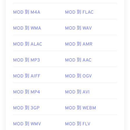
00
00
00
00
00
00
00
00
MOD 到 M4A
MOD 到 FLAC
MOD 到 WMA
MOD 到 WAV
00
00
00
00
00
00
00
00
MOD 到 ALAC
MOD 到 AMR
01
01
01
01
01
01
01
01
02
02
02
02
02
02
02
02
MOD 到 MP3
MOD 到 AAC
03
03
03
03
03
03
03
03
04
04
04
04
04
04
04
04
MOD 到 AIFF
MOD 到 OGV
05
05
05
05
05
05
05
05
MOD 到 MP4
MOD 到 AVI
06
06
06
06
06
06
06
06
07
07
07
07
07
07
07
07
MOD 到 3GP
MOD 到 WEBM
08
08
08
08
08
08
08
08
MOD 到 WMV
MOD 到 FLV
09
09
09
09
09
09
09
09