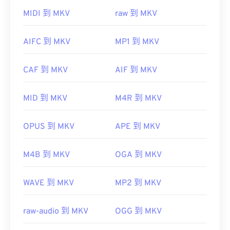
開啟 MKV 檔案的最佳方法是使用 VLC 媒體播放器。
MIDI 到 MKV
raw 到 MKV
這款媒體播放器相容於所有作業系統和平台。這一點
很重要，因為 MKV 不是行業標準，這意味著其他媒
AIFC 到 MKV
MP1 到 MKV
體播放器可能不支援它。
CAF 到 MKV
AIF 到 MKV
此外，MKV 不使用任何編解碼器來壓縮檔案大小，
這意味著檔案可能會非常大。
MID 到 MKV
M4R 到 MKV
OPUS 到 MKV
APE 到 MKV
Ninite
Combined Community
Codec Pack (CCCP)
M4B 到 MKV
OGA 到 MKV
開發者：
Matroska
WAVE 到 MKV
MP2 到 MKV
初始發布：
2002
raw-audio 到 MKV
OGG 到 MKV
實用連結：