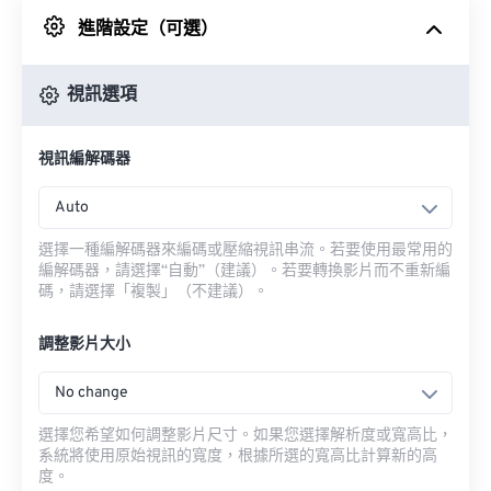
進階設定（可選）
來自 Google 雲端硬碟
視訊選項
來自 OneDrive
視訊編解碼器
來自網址
Auto
選擇一種編解碼器來編碼或壓縮視訊串流。若要使用最常用的
編解碼器，請選擇“自動”（建議）。若要轉換影片而不重新編
碼，請選擇「複製」（不建議）。
調整影片大小
No change
選擇您希望如何調整影片尺寸。如果您選擇解析度或寬高比，
系統將使用原始視訊的寬度，根據所選的寬高比計算新的高
度。