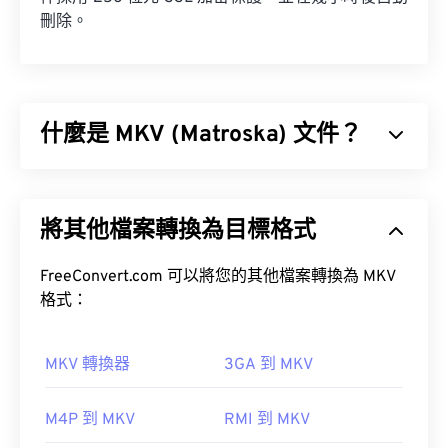
刪除。
什麼是 MKV (Matroska) 文件？
Matroska (MKV) 是一種免費的開源容器標準，可在
單一檔案格式中儲存無限數量的音訊視訊和多媒體檔
將其他檔案轉換為目標格式
案。由於它是開源的，用戶可以使用
開源軟體
對其進
行自訂。
FreeConvert.com 可以將您的其他檔案轉換為 MKV
格式：
MKV 轉換器
3GA 到 MKV
如何開啟 MKV 檔案？
M4P 到 MKV
RMI 到 MKV