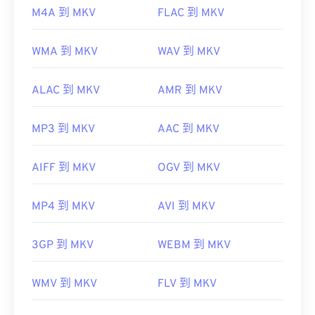
https://en.wikipedia.org/wiki/Matroska
M4A 到 MKV
FLAC 到 MKV
https://www.matroska.org/
WMA 到 MKV
WAV 到 MKV
ALAC 到 MKV
AMR 到 MKV
MP3 到 MKV
AAC 到 MKV
AIFF 到 MKV
OGV 到 MKV
MP4 到 MKV
AVI 到 MKV
3GP 到 MKV
WEBM 到 MKV
WMV 到 MKV
FLV 到 MKV