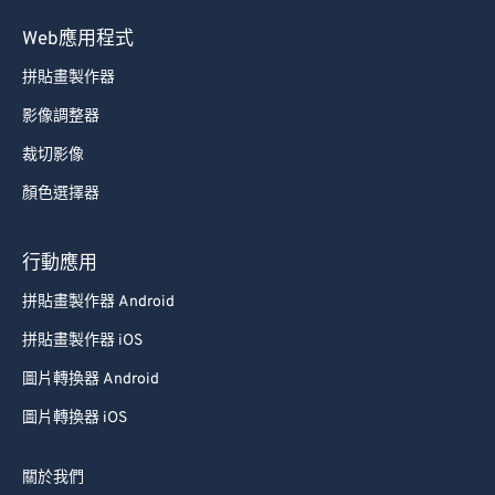
89
89
Web應用程式
90
90
拼貼畫製作器
91
91
影像調整器
92
92
裁切影像
93
93
顏色選擇器
94
94
95
95
行動應用
96
96
拼貼畫製作器 Android
97
97
拼貼畫製作器 iOS
98
98
圖片轉換器 Android
99
99
圖片轉換器 iOS
關於我們