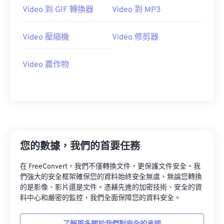
23
23
23
23
23
23
23
23
Video 到 GIF 轉換器
Video 到 MP3
24
24
24
24
24
24
Video 壓縮機
Video 修剪器
25
25
25
25
25
25
26
26
26
26
26
26
Video 農作物
27
27
27
27
27
27
28
28
28
28
28
28
29
29
29
29
29
29
30
30
30
30
30
30
31
31
31
31
31
31
您的數據，我們的首要任務
32
32
32
32
32
32
在 FreeConvert，我們不僅轉換文件，更保護文件安全。我
33
33
33
33
33
33
們強大的安全框架確保您的資料始終安全無虞，無論您轉換
的是影像、影片還是文件。憑藉先進的加密技術、安全的資
34
34
34
34
34
34
料中心和嚴密的監控，我們全面保障您的資料安全。
35
35
35
35
35
35