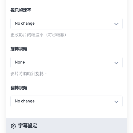
視訊幀速率
No change
更改影片的幀速率（每秒幀數）
旋轉視頻
None
影片將順時針旋轉。
翻轉視頻
No change
字幕設定