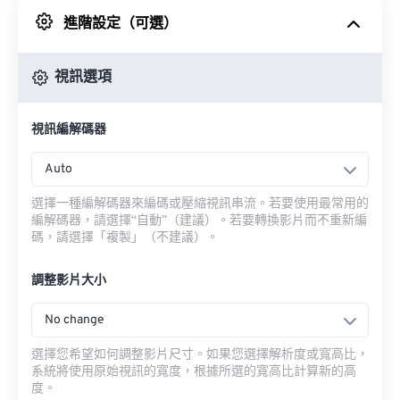
進階設定（可選）
來自 Google 雲端硬碟
視訊選項
來自 OneDrive
視訊編解碼器
來自網址
Auto
選擇一種編解碼器來編碼或壓縮視訊串流。若要使用最常用的
編解碼器，請選擇“自動”（建議）。若要轉換影片而不重新編
碼，請選擇「複製」（不建議）。
調整影片大小
No change
選擇您希望如何調整影片尺寸。如果您選擇解析度或寬高比，
系統將使用原始視訊的寬度，根據所選的寬高比計算新的高
度。