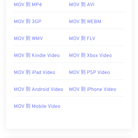
07
07
07
07
07
07
07
07
MOV 到 MP4
MOV 到 AVI
08
08
08
08
08
08
08
08
MOV 到 3GP
MOV 到 WEBM
09
09
09
09
09
09
09
09
10
10
10
10
10
10
10
10
MOV 到 WMV
MOV 到 FLV
11
11
11
11
11
11
11
11
12
12
12
12
12
12
12
12
MOV 到 Kindle Video
MOV 到 Xbox Video
13
13
13
13
13
13
13
13
MOV 到 iPad Video
MOV 到 PSP Video
14
14
14
14
14
14
14
14
15
15
15
15
15
15
15
15
MOV 到 Android Video
MOV 到 iPhone Video
16
16
16
16
16
16
16
16
17
17
17
17
17
17
17
17
MOV 到 Mobile Video
18
18
18
18
18
18
18
18
19
19
19
19
19
19
19
19