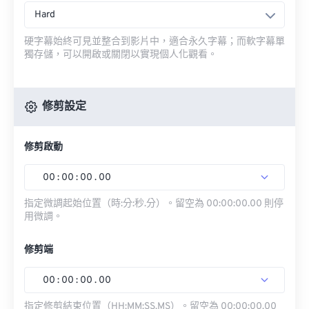
Hard
硬字幕始終可見並整合到影片中，適合永久字幕；而軟字幕單
獨存儲，可以開啟或關閉以實現個人化觀看。
修剪設定
修剪啟動
00
:
00
:
00
.
00
指定微調起始位置（時:分:秒.分）。留空為 00:00:00.00 則停
用微調。
修剪端
00
:
00
:
00
.
00
指定修剪結束位置（HH:MM:SS.MS）。留空為 00:00:00.00