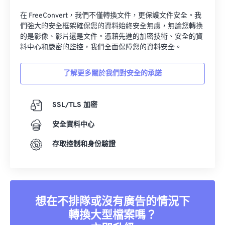
34
34
34
34
34
34
在 FreeConvert，我們不僅轉換文件，更保護文件安全。我
們強大的安全框架確保您的資料始終安全無虞，無論您轉換
35
35
35
35
35
35
的是影像、影片還是文件。憑藉先進的加密技術、安全的資
36
36
36
36
36
36
料中心和嚴密的監控，我們全面保障您的資料安全。
37
37
37
37
37
37
了解更多關於我們對安全的承諾
38
38
38
38
38
38
39
39
39
39
39
39
SSL/TLS 加密
40
40
40
40
40
40
安全資料中心
41
41
41
41
41
41
存取控制和身份驗證
42
42
42
42
42
42
43
43
43
43
43
43
44
44
44
44
44
44
想在不排隊或沒有廣告的情況下
45
45
45
45
45
45
轉換大型檔案嗎？
46
46
46
46
46
46