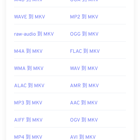
M4B 到 MKV
OGA 到 MKV
https://en.wikipedia.org/wiki/QuickTime_File_Format
https://developer.apple.com/library/archive/documen
開發者：
Matroska
WAVE 到 MKV
MP2 到 MKV
CH203-BBCGDDDF
初始發布：
2002
raw-audio 到 MKV
OGG 到 MKV
實用連結：
https://en.wikipedia.org/wiki/Matroska
M4A 到 MKV
FLAC 到 MKV
https://www.matroska.org/
WMA 到 MKV
WAV 到 MKV
ALAC 到 MKV
AMR 到 MKV
MP3 到 MKV
AAC 到 MKV
AIFF 到 MKV
OGV 到 MKV
MP4 到 MKV
AVI 到 MKV