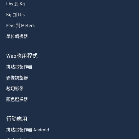
86
86
Lbs 到 Kg
87
87
Kg 到 Lbs
88
88
Feet 到 Meters
89
89
單位轉換器
90
90
91
91
Web應用程式
92
92
拼貼畫製作器
93
93
影像調整器
94
94
裁切影像
95
95
顏色選擇器
96
96
97
97
行動應用
98
98
拼貼畫製作器 Android
99
99