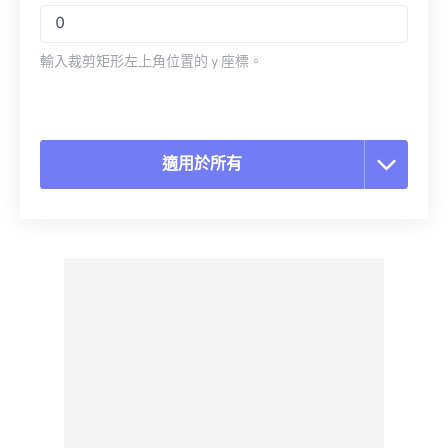
輸入裁剪矩形左上角位置的 y 座標。
適用於所有
重置所有選項
應用預設
另存為預設