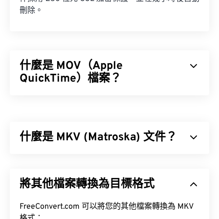
刪除。
什麼是 MOV（Apple
QuickTime）檔案？
Apple QuickTime (MOV) 是一種容器格式，可保存各
種類型的多媒體文件，包括
3D
和
虛擬實境 (VR)
文
件。它以方便用戶將多媒體檔案保存到設備上而聞
什麼是 MKV (Matroska) 文件？
名。
Matroska (MKV) 是一種免費的開源容器標準，可在
單一檔案格式中儲存無限數量的音訊視訊和多媒體檔
將其他檔案轉換為目標格式
案。由於它是開源的，用戶可以使用
開源軟體
對其進
行自訂。
如何開啟 MOV 檔案？
FreeConvert.com 可以將您的其他檔案轉換為 MKV
格式：