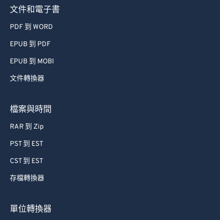
73
73
文件和電子書
74
74
PDF 到 WORD
75
75
EPUB 到 PDF
76
76
EPUB 到 MOBI
77
77
文件轉換器
78
78
79
79
檔案與時間
80
80
RAR 到 Zip
81
81
PST 到 EST
82
82
CST 到 EST
83
83
存檔轉換器
84
84
85
85
單位轉換器