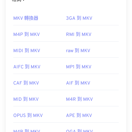
預設情況下，MOV 檔案使用 QuickTime 開啟。
VLC
MKV 轉換器
3GA 到 MKV
媒體播放器
如何開啟 MKV 檔案？
M4P 到 MKV
RMI 到 MKV
開啟 MKV 檔案的最佳方法是使用 VLC 媒體播放器。
請注意，還有兩種檔案類型也使用 MOV 副檔名。它
MIDI 到 MKV
raw 到 MKV
這款媒體播放器相容於所有作業系統和平台。這一點
們分別是 AutoCAD AutoFlix 和 ROSE Online。這兩
很重要，因為 MKV 不是行業標準，這意味著其他媒
種文件類型彼此無關，一種已過時，另一種與線上遊
AIFC 到 MKV
MP1 到 MKV
體播放器可能不支援它。
戲相關。
CAF 到 MKV
AIF 到 MKV
此外，MKV 不使用任何編解碼器來壓縮檔案大小，
這意味著檔案可能會非常大。
MID 到 MKV
M4R 到 MKV
開發者：
蘋果
OPUS 到 MKV
APE 到 MKV
首次發布：
2001年
Ninite
Combined Community
Codec Pack (CCCP)
實用連結：