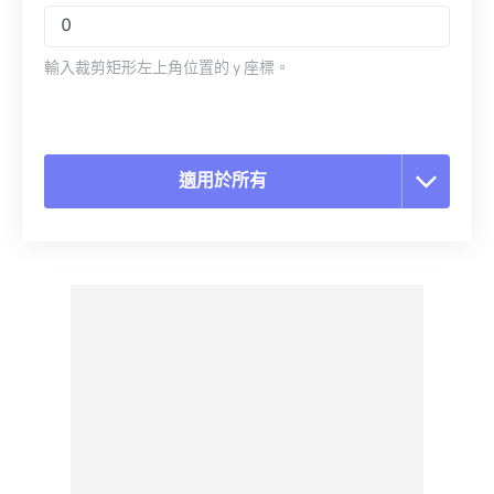
輸入裁剪矩形左上角位置的 y 座標。
適用於所有
重置所有選項
應用預設
另存為預設