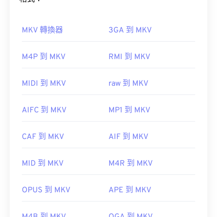
MTS 是攝影機和藍光光碟的標準常用檔案類型。因
此，只需雙擊該文件，即可在幾乎所有作業系統（包
括行動裝置）上開啟它。
MKV 轉換器
3GA 到 MKV
Apple 的 Final
如何開啟 MKV 檔案？
M4P 到 MKV
RMI 到 MKV
Cut Pro
VLC 媒體播放器
開啟 MKV 檔案的最佳方法是使用 VLC 媒體播放器。
MIDI 到 MKV
raw 到 MKV
這款媒體播放器相容於所有作業系統和平台。這一點
有時 MTS 檔案體積較大，難以管理和儲存。要減小
很重要，因為 MKV 不是行業標準，這意味著其他媒
檔案大小，只需將 MTS 檔案轉換為 MP4 格式即
AIFC 到 MKV
MP1 到 MKV
體播放器可能不支援它。
可。
Cnet.com
CAF 到 MKV
AIF 到 MKV
此外，MKV 不使用任何編解碼器來壓縮檔案大小，
開發者：
Panasonic
和
Sony
這意味著檔案可能會非常大。
首次發布：
2006
MID 到 MKV
M4R 到 MKV
實用連結：
OPUS 到 MKV
APE 到 MKV
Ninite
Combined Community
https://en.wikipedia.org/wiki/.m2ts
Codec Pack (CCCP)
http://www.blu-raydisc.com/en/languagetest.aspx