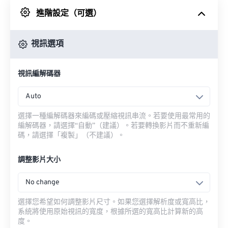
進階設定（可選）
來自 Google 雲端硬碟
視訊選項
來自 OneDrive
視訊編解碼器
來自網址
Auto
選擇一種編解碼器來編碼或壓縮視訊串流。若要使用最常用的
編解碼器，請選擇“自動”（建議）。若要轉換影片而不重新編
碼，請選擇「複製」（不建議）。
調整影片大小
No change
選擇您希望如何調整影片尺寸。如果您選擇解析度或寬高比，
系統將使用原始視訊的寬度，根據所選的寬高比計算新的高
度。