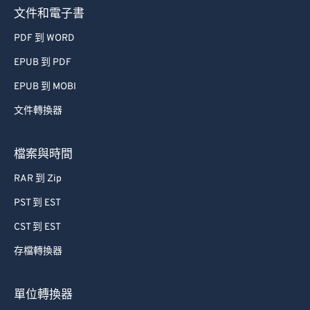
73
73
文件和電子書
74
74
PDF 到 WORD
75
75
EPUB 到 PDF
76
76
EPUB 到 MOBI
77
77
文件轉換器
78
78
79
79
檔案與時間
80
80
RAR 到 Zip
81
81
PST 到 EST
82
82
CST 到 EST
83
83
存檔轉換器
84
84
85
85
單位轉換器