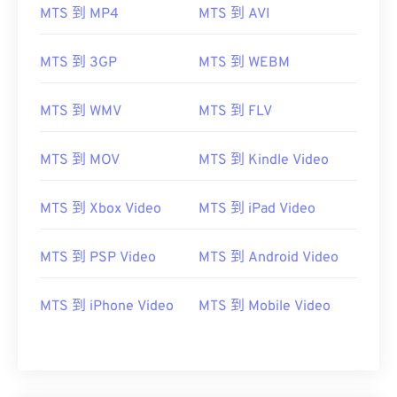
07
07
07
07
07
07
07
07
MTS 到 MP4
MTS 到 AVI
08
08
08
08
08
08
08
08
MTS 到 3GP
MTS 到 WEBM
09
09
09
09
09
09
09
09
10
10
10
10
10
10
10
10
MTS 到 WMV
MTS 到 FLV
11
11
11
11
11
11
11
11
12
12
12
12
12
12
12
12
MTS 到 MOV
MTS 到 Kindle Video
13
13
13
13
13
13
13
13
MTS 到 Xbox Video
MTS 到 iPad Video
14
14
14
14
14
14
14
14
15
15
15
15
15
15
15
15
MTS 到 PSP Video
MTS 到 Android Video
16
16
16
16
16
16
16
16
17
17
17
17
17
17
17
17
MTS 到 iPhone Video
MTS 到 Mobile Video
18
18
18
18
18
18
18
18
19
19
19
19
19
19
19
19