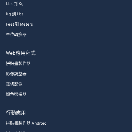
86
86
Lbs 到 Kg
87
87
Kg 到 Lbs
88
88
Feet 到 Meters
89
89
單位轉換器
90
90
91
91
Web應用程式
92
92
拼貼畫製作器
93
93
影像調整器
94
94
裁切影像
95
95
顏色選擇器
96
96
97
97
行動應用
98
98
拼貼畫製作器 Android
99
99