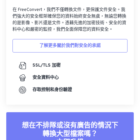
34
34
34
34
34
34
在 FreeConvert，我們不僅轉換文件，更保護文件安全。我
們強大的安全框架確保您的資料始終安全無虞，無論您轉換
35
35
35
35
35
35
的是影像、影片還是文件。憑藉先進的加密技術、安全的資
36
36
36
36
36
36
料中心和嚴密的監控，我們全面保障您的資料安全。
37
37
37
37
37
37
了解更多關於我們對安全的承諾
38
38
38
38
38
38
39
39
39
39
39
39
SSL/TLS 加密
40
40
40
40
40
40
安全資料中心
41
41
41
41
41
41
存取控制和身份驗證
42
42
42
42
42
42
43
43
43
43
43
43
44
44
44
44
44
44
想在不排隊或沒有廣告的情況下
45
45
45
45
45
45
轉換大型檔案嗎？
46
46
46
46
46
46