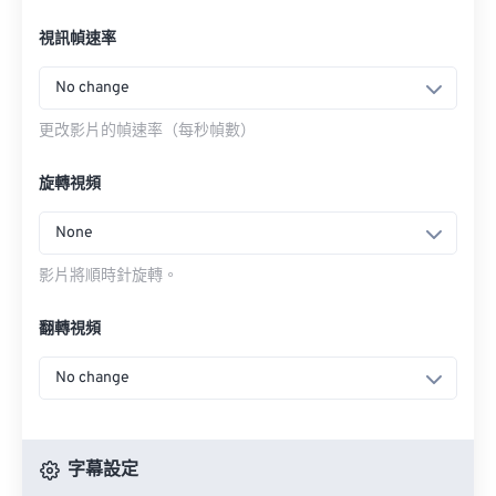
視訊幀速率
No change
更改影片的幀速率（每秒幀數）
旋轉視頻
None
影片將順時針旋轉。
翻轉視頻
No change
字幕設定