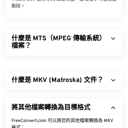
刪除。
什麼是 MTS（MPEG 傳輸系統）
檔案？
MPEG 傳輸系統 (MTS) 是高清 (HD) 攝影機在擷取視
訊和音訊時產生的檔案類型。索尼 (Sony) 和松下
(Panasonic) 開發了 MTS，但佳能 (Canon)、JVC 和
什麼是 MKV (Matroska) 文件？
其他攝影機也會創建 MTS 檔案。
Matroska (MKV) 是一種免費的開源容器標準，可在
單一檔案格式中儲存無限數量的音訊視訊和多媒體檔
將其他檔案轉換為目標格式
案。由於它是開源的，用戶可以使用
開源軟體
對其進
行自訂。
如何開啟 MTS 檔案？
FreeConvert.com 可以將您的其他檔案轉換為 MKV
格式：