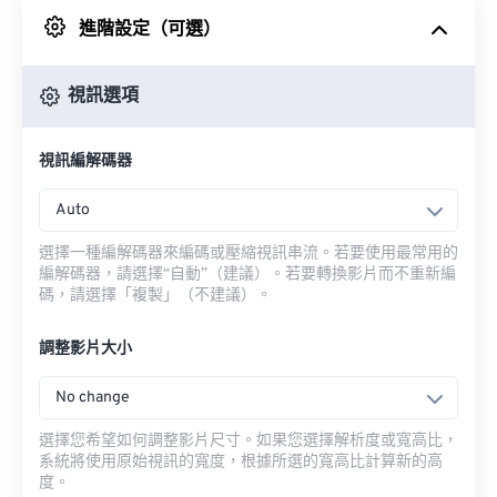
進階設定（可選）
來自 Google 雲端硬碟
視訊選項
來自 OneDrive
視訊編解碼器
來自網址
Auto
選擇一種編解碼器來編碼或壓縮視訊串流。若要使用最常用的
編解碼器，請選擇“自動”（建議）。若要轉換影片而不重新編
碼，請選擇「複製」（不建議）。
調整影片大小
No change
選擇您希望如何調整影片尺寸。如果您選擇解析度或寬高比，
系統將使用原始視訊的寬度，根據所選的寬高比計算新的高
度。