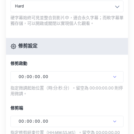
Hard
硬字幕始終可見並整合到影片中，適合永久字幕；而軟字幕單
獨存儲，可以開啟或關閉以實現個人化觀看。
修剪設定
修剪啟動
00
:
00
:
00
.
00
指定微調起始位置（時:分:秒.分）。留空為 00:00:00.00 則停
用微調。
修剪端
00
:
00
:
00
.
00
指定修剪結束位置（HH:MM:SS.MS）。留空為 00:00:00.00