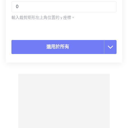
輸入裁剪矩形左上角位置的 y 座標。
適用於所有
重置所有選項
應用預設
另存為預設