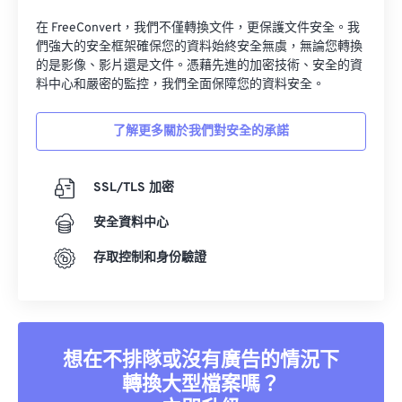
34
34
34
34
34
34
在 FreeConvert，我們不僅轉換文件，更保護文件安全。我
們強大的安全框架確保您的資料始終安全無虞，無論您轉換
35
35
35
35
35
35
的是影像、影片還是文件。憑藉先進的加密技術、安全的資
36
36
36
36
36
36
料中心和嚴密的監控，我們全面保障您的資料安全。
37
37
37
37
37
37
了解更多關於我們對安全的承諾
38
38
38
38
38
38
39
39
39
39
39
39
SSL/TLS 加密
40
40
40
40
40
40
安全資料中心
41
41
41
41
41
41
存取控制和身份驗證
42
42
42
42
42
42
43
43
43
43
43
43
44
44
44
44
44
44
想在不排隊或沒有廣告的情況下
45
45
45
45
45
45
轉換大型檔案嗎？
46
46
46
46
46
46