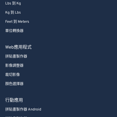
86
86
Lbs 到 Kg
87
87
Kg 到 Lbs
88
88
Feet 到 Meters
89
89
單位轉換器
90
90
91
91
Web應用程式
92
92
拼貼畫製作器
93
93
影像調整器
94
94
裁切影像
95
95
顏色選擇器
96
96
97
97
行動應用
98
98
拼貼畫製作器 Android
99
99