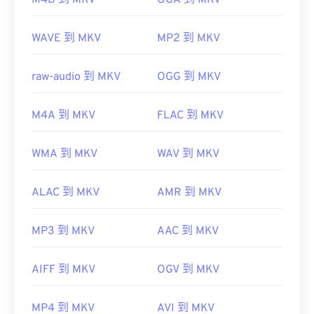
M4B 到 MKV
OGA 到 MKV
https://www.iso.org/standard/68960.html
開發者：
Matroska
WAVE 到 MKV
MP2 到 MKV
初始發布：
2002
raw-audio 到 MKV
OGG 到 MKV
實用連結：
https://en.wikipedia.org/wiki/Matroska
M4A 到 MKV
FLAC 到 MKV
https://www.matroska.org/
WMA 到 MKV
WAV 到 MKV
ALAC 到 MKV
AMR 到 MKV
MP3 到 MKV
AAC 到 MKV
AIFF 到 MKV
OGV 到 MKV
MP4 到 MKV
AVI 到 MKV