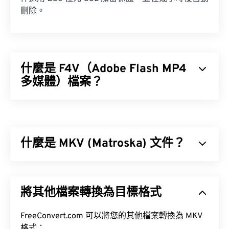
刪除。
什麼是 F4V（Adobe Flash MP4
多媒體）檔案？
Adobe Flash MP4 多媒體 (F4V) 是一種相當普遍的影
片容器格式，因為全球大多數線上影片觀眾都使用專
為 Adobe Flash Player 設計的播放技術。事實上，
什麼是 MKV (Matroska) 文件？
F4V 通常被稱為「Flash 視訊」。
編解碼器
Matroska (MKV) 是一種免費的開源容器標準，可在
單一檔案格式中儲存無限數量的音訊視訊和多媒體檔
將其他檔案轉換為目標格式
案。由於它是開源的，用戶可以使用
開源軟體
對其進
行自訂。
如何開啟 F4V 檔案？
FreeConvert.com 可以將您的其他檔案轉換為 MKV
格式：