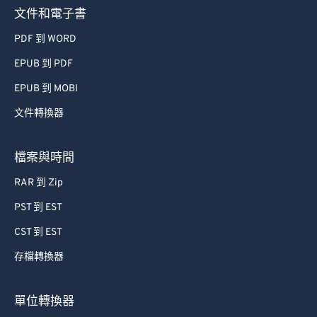
73
73
文件和電子書
74
74
PDF 到 WORD
75
75
EPUB 到 PDF
76
76
EPUB 到 MOBI
77
77
文件轉換器
78
78
79
79
檔案與時間
80
80
RAR 到 Zip
81
81
PST 到 EST
82
82
CST 到 EST
83
83
存檔轉換器
84
84
85
85
單位轉換器