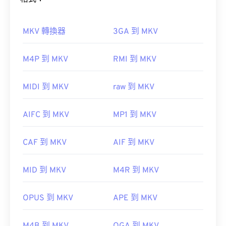
在大多數平台上，F4V 檔案預設使用
Adobe Flash
Player
開啟。在 Microsoft Windows 作業系統上，
Adobe AIR
可能是預設播放器。
MKV 轉換器
3GA 到 MKV
如何開啟 MKV 檔案？
M4P 到 MKV
RMI 到 MKV
開啟 MKV 檔案的最佳方法是使用 VLC 媒體播放器。
MIDI 到 MKV
raw 到 MKV
請注意，Apple iOS 裝置不支援 Adobe Flash Player
這款媒體播放器相容於所有作業系統和平台。這一點
外掛程式。
很重要，因為 MKV 不是行業標準，這意味著其他媒
AIFC 到 MKV
MP1 到 MKV
體播放器可能不支援它。
Puffin Web Browser
CAF 到 MKV
AIF 到 MKV
此外，MKV 不使用任何編解碼器來壓縮檔案大小，
這意味著檔案可能會非常大。
開發者：
Adobe
MID 到 MKV
M4R 到 MKV
初始發布：
2007
OPUS 到 MKV
APE 到 MKV
實用連結：
Ninite
Combined Community
Codec Pack (CCCP)
https://en.wikipedia.org/wiki/Flash_Video