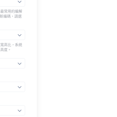
用最常用的編解
重新編碼，請選
或寬高比，系統
的高度。