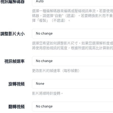
Auto
視訊編解碼器
選擇一種編解碼器來編碼或壓縮視訊串流。若要使
碼器，請選擇“自動”（建議）。若要轉換影片而不
擇「複製」（不建議）。
No change
調整影片大小
選擇您希望如何調整影片尺寸。如果您選擇解析度
將使用原始視訊的寬度，根據所選的寬高比計算新
No change
視訊幀速率
更改影片的幀速率（每秒幀數）
None
旋轉視頻
影片將順時針旋轉。
No change
翻轉視頻