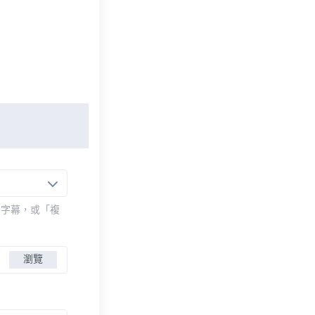
的字幕，或「複
瀏覽