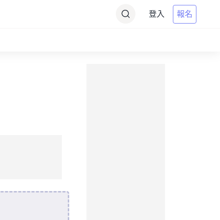
登入
報名