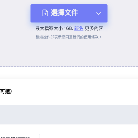
選擇文件
最大檔案大小 1GB.
報名
更多內容
來自裝置
繼續操作即表示您同意我們的
使用條款
。
來自 Dropbox
來自 Google 雲端硬碟
（可選）
來自 OneDrive
來自網址