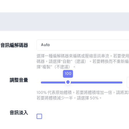
Auto
音訊編解碼器
選擇一種編解碼器來編碼或壓縮音訊串流。若要使
碼器，請選擇“自動”（建議）。若要轉換而不重新
擇“複製”（不建議）。
100
調整音量
100% 代表原始體積。若要將體積增加一倍，請將其增
若要將體積減少一半，請選擇 50%。
音訊淡入