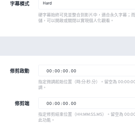
Hard
字幕模式
硬字幕始終可見並整合到影片中，適合永久字幕；
儲，可以開啟或關閉以實現個人化觀看。
修剪啟動
00
:
00
:
00
.
00
00
00
00
00
指定微調起始位置（時:分:秒.分）。留空為 00:00:00
調。
01
01
01
01
02
02
02
02
修剪端
00
:
00
:
00
.
00
03
03
03
03
00
00
00
00
指定修剪結束位置（HH:MM:SS.MS）。留空為 00:00
此功能。
04
04
04
04
01
01
01
01
05
05
05
05
02
02
02
02