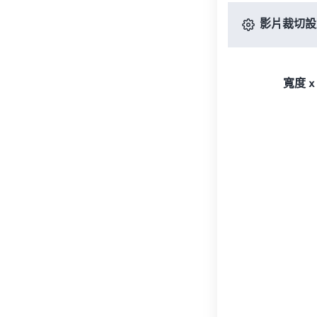
影片裁切設
寬度 