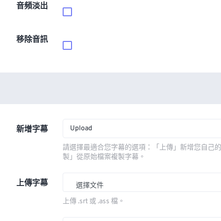
音頻淡出
移除音訊
Upload
新增字幕
請選擇最適合您字幕的選項：「上傳」新增您自己
製」從原始檔案複製字幕。
上傳字幕
選擇文件
上傳 .srt 或 .ass 檔。