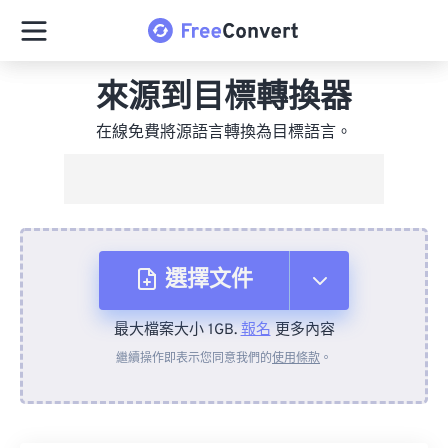
來源到目標轉換器
在線免費將源語言轉換為目標語言。
選擇文件
最大檔案大小 1GB.
報名
更多內容
來自裝置
繼續操作即表示您同意我們的
使用條款
。
來自 Dropbox