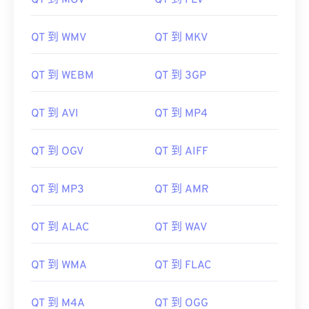
QT 到 MOV
QT 到 FLV
QT 到 WMV
QT 到 MKV
QT 到 WEBM
QT 到 3GP
QT 到 AVI
QT 到 MP4
QT 到 OGV
QT 到 AIFF
QT 到 MP3
QT 到 AMR
QT 到 ALAC
QT 到 WAV
QT 到 WMA
QT 到 FLAC
00
00
00
00
00
00
00
00
QT 到 M4A
QT 到 OGG