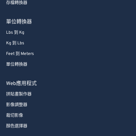
存檔轉換器
66
66
67
67
單位轉換器
68
68
Lbs 到 Kg
69
69
Kg 到 Lbs
70
70
Feet 到 Meters
71
71
單位轉換器
72
72
73
73
Web應用程式
74
74
拼貼畫製作器
75
75
影像調整器
76
76
裁切影像
77
77
顏色選擇器
78
78