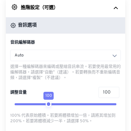
進階設定（可選）
來自 Google 雲端硬碟
音訊選項
來自 OneDrive
音訊編解碼器
來自網址
Auto
選擇一種編解碼器來編碼或壓縮音訊串流。若要使用最常用的
編解碼器，請選擇“自動”（建議）。若要轉換而不重新編碼音
頻，請選擇“複製”（不建議）。
調整音量
100
100% 代表原始體積。若要將體積增加一倍，請將其增加到
200%。若要將體積減少一半，請選擇 50%。