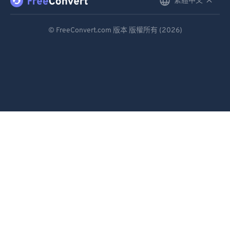
繁體中文
English
92
92
Deutsch
93
93
© FreeConvert.com 版本 版權所有 (2026)
94
94
Español
95
95
Français
96
96
Português
97
97
Italiano
98
98
Dutch
99
99
日本語
简体中文
繁體中文
한국어