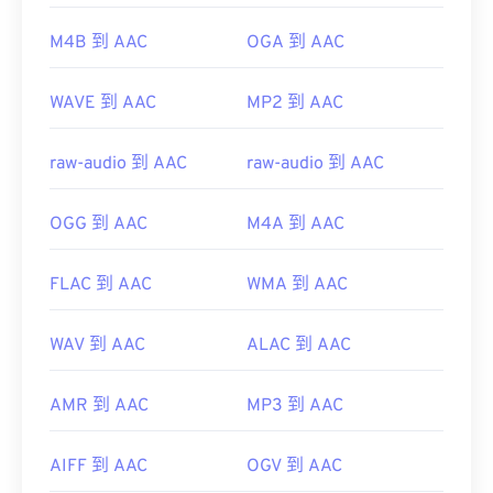
player/welcome/mac
https://www.iso.org/standard/43345.html?
M4B 到 AAC
OGA 到 AAC
browse=tc
WAVE 到 AAC
MP2 到 AAC
raw-audio 到 AAC
raw-audio 到 AAC
OGG 到 AAC
M4A 到 AAC
FLAC 到 AAC
WMA 到 AAC
WAV 到 AAC
ALAC 到 AAC
AMR 到 AAC
MP3 到 AAC
AIFF 到 AAC
OGV 到 AAC