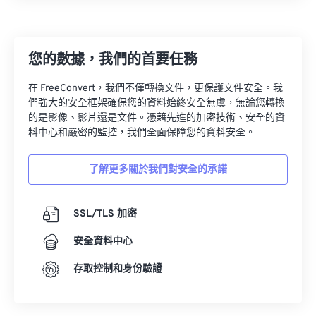
13
13
13
13
13
13
13
13
14
14
14
14
14
14
14
14
您的數據，我們的首要任務
15
15
15
15
15
15
15
15
16
16
16
16
16
16
16
16
在 FreeConvert，我們不僅轉換文件，更保護文件安全。我
們強大的安全框架確保您的資料始終安全無虞，無論您轉換
17
17
17
17
17
17
17
17
的是影像、影片還是文件。憑藉先進的加密技術、安全的資
18
18
18
18
18
18
18
18
料中心和嚴密的監控，我們全面保障您的資料安全。
19
19
19
19
19
19
19
19
了解更多關於我們對安全的承諾
20
20
20
20
20
20
20
20
21
21
21
21
21
21
21
21
SSL/TLS 加密
22
22
22
22
22
22
22
22
安全資料中心
23
23
23
23
23
23
23
23
存取控制和身份驗證
24
24
24
24
24
24
25
25
25
25
25
25