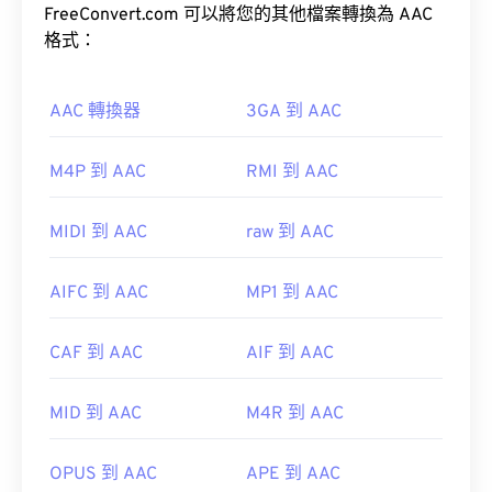
FreeConvert.com 可以將您的其他檔案轉換為 AAC
VLC
格式：
媒體播放器
AAC 轉換器
3GA 到 AAC
由於 QT 是較舊的格式，您可能需要查看
Apple 支援
M4P 到 AAC
RMI 到 AAC
發布的 QuickTime 支援主題。
打開 QuickTime 檔案
播
此外，由於 AAC 文件通常用作視頻遊戲的音頻文
MIDI 到 AAC
raw 到 AAC
放影片。
件，因此它們可以在大多數流行的遊戲機上打開，例
如
Nintendo 3DS
和
Playstation 4
AIFC 到 AAC
MP1 到 AAC
開發者：
蘋果
CAF 到 AAC
AIF 到 AAC
首次發布：
2001年
開發機構：
ISO/IEC MPEG 音訊委員會
實用連結：
首次發布：
1997
MID 到 AAC
M4R 到 AAC
https://en.wikipedia.org/wiki/QuickTime_File_Format
實用連結：
https://support.apple.com/guide/quicktime-
https://en.wikipedia.org/wiki/Advanced_Audio_Coding
OPUS 到 AAC
APE 到 AAC