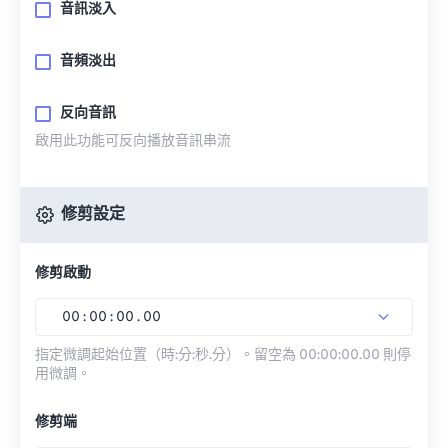
音訊淡入
音頻淡出
反向音訊
啟用此功能可反向播放音訊串流
修剪設定
修剪啟動
00
:
00
:
00
.
00
指定微調起始位置（時:分:秒.分）。留空為 00:00:00.00 則停
用微調。
修剪端