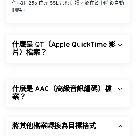
件採用 256 位元 SSL 加密保護，並在幾小時後自動
刪除。
什麼是 QT（Apple QuickTime 影
片）檔案？
Apple QuickTime 影片 (QT) 是 Apple 開發的一種影
片剪輯檔案格式。它與 MOV 非常相似，都是可以容
納各種類型多媒體檔案的容器，包括
3D
和
虛擬實
什麼是 AAC（高級音訊編碼）檔
境 (VR)
。 QT 是較舊的格式，而 MOV 則是較新的格
式。
案？
進階音訊編碼 (AAC) 是一種數位音訊檔案格式，它
透過有損壓縮來減少檔案大小。其主要用途包括數位
如何開啟 QT 檔案？
將其他檔案轉換為目標格式
電視、數位廣播和網路串流媒體。它是 iOS、
YouTube、任天堂和 PlayStation 的標準音訊格式。
預設情況下，QT 檔案使用
QuickTime
開啟。