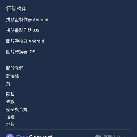
79
79
行動應用
80
80
拼貼畫製作器 Android
81
81
拼貼畫製作器 iOS
82
82
圖片轉換器 Android
83
83
圖片轉換器 iOS
84
84
85
85
關於我們
部落格
86
86
捐
87
87
隱私
88
88
條款
89
89
安全與合規
接觸
90
90
地位
91
91