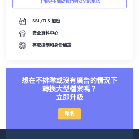
36
36
36
36
36
36
了解更多關於我們對安全的承諾
37
37
37
37
37
37
SSL/TLS 加密
38
38
38
38
38
38
39
39
39
39
39
39
安全資料中心
40
40
40
40
40
40
存取控制和身份驗證
41
41
41
41
41
41
42
42
42
42
42
42
43
43
43
43
43
43
想在不排隊或沒有廣告的情況下
44
44
44
44
44
44
轉換大型檔案嗎？
45
45
45
45
45
45
立即升級
46
46
46
46
46
46
報名
47
47
47
47
47
47
48
48
48
48
48
48
49
49
49
49
49
49