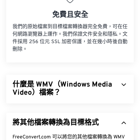
免費且安全
我們的原始檔案到目標檔案轉換器完全免費，可在任
何網路瀏覽器上運作。我們保證文件安全和隱私。文
件採用 256 位元 SSL 加密保護，並在幾小時後自動
刪除。
什麼是 WMV（Windows Media
Video）檔案？
Windows Media Video (WMV) 是一種常見且廣泛支
援的影片格式。它使用
編解碼器
壓縮檔案大小，從而
將其他檔案轉換為目標格式
產生易於管理且能保持視訊品質的檔案。 WMV 檔案
通常封裝在一種名為進階系統格式 (ASF) 的數位容器
格式中。
FreeConvert.com 可以將您的其他檔案轉換為 WMV