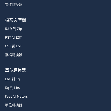
文件轉換器
76
76
77
77
檔案與時間
78
78
RAR 到 Zip
79
79
PST 到 EST
80
80
CST 到 EST
81
81
存檔轉換器
82
82
83
83
單位轉換器
84
84
Lbs 到 Kg
85
85
Kg 到 Lbs
86
86
Feet 到 Meters
87
87
單位轉換器
88
88