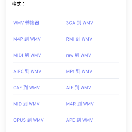
格式：
如何開啟 WMV 檔案？
WMV 轉換器
3GA 到 WMV
大多數媒體播放器都可以開啟和讀取 WMV（和
M4P 到 WMV
RMI 到 WMV
ASF）檔案。
VLC 媒體播放器
MIDI 到 WMV
raw 到 WMV
AIFC 到 WMV
MP1 到 WMV
WMV 也很容易轉換為其他影片檔案格式。但是，請
CAF 到 WMV
AIF 到 WMV
注意，轉換過程可能會導致畫質下降。
HandBrake
MID 到 WMV
M4R 到 WMV
OPUS 到 WMV
APE 到 WMV
開發者：
微軟