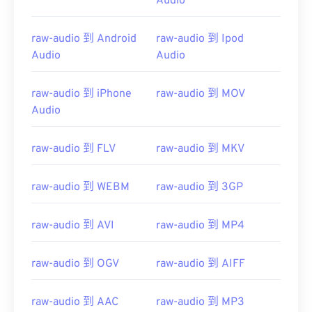
Audio
00
00
00
00
00
00
00
00
raw-audio 到 Android
raw-audio 到 Ipod
Audio
Audio
00
00
00
00
00
00
00
00
raw-audio 到 iPhone
raw-audio 到 MOV
Audio
01
01
01
01
01
01
01
01
02
02
02
02
02
02
02
02
raw-audio 到 FLV
raw-audio 到 MKV
03
03
03
03
03
03
03
03
04
04
04
04
04
04
04
04
raw-audio 到 WEBM
raw-audio 到 3GP
05
05
05
05
05
05
05
05
raw-audio 到 AVI
raw-audio 到 MP4
06
06
06
06
06
06
06
06
07
07
07
07
07
07
07
07
raw-audio 到 OGV
raw-audio 到 AIFF
08
08
08
08
08
08
08
08
09
09
09
09
09
09
09
09
raw-audio 到 AAC
raw-audio 到 MP3