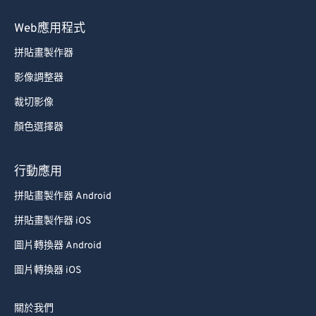
89
89
Web應用程式
90
90
拼貼畫製作器
91
91
影像調整器
92
92
裁切影像
93
93
顏色選擇器
94
94
95
95
行動應用
96
96
拼貼畫製作器 Android
97
97
拼貼畫製作器 iOS
98
98
圖片轉換器 Android
99
99
圖片轉換器 iOS
關於我們