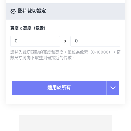
影片裁切設定
寬度 x 高度（像素）
x
請輸入裁切矩形的寬度和高度，單位為像素（0-10000）。奇
數尺寸將向下取整到最接近的偶數。
適用於所有
重置所有選項
應用預設
另存為預設