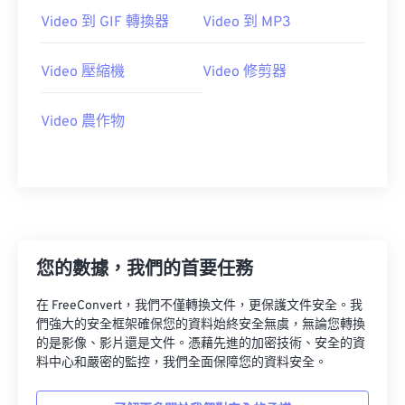
23
23
23
23
23
23
23
23
Video 到 GIF 轉換器
Video 到 MP3
24
24
24
24
24
24
25
25
25
25
25
25
Video 壓縮機
Video 修剪器
26
26
26
26
26
26
Video 農作物
27
27
27
27
27
27
28
28
28
28
28
28
29
29
29
29
29
29
30
30
30
30
30
30
31
31
31
31
31
31
您的數據，我們的首要任務
32
32
32
32
32
32
在 FreeConvert，我們不僅轉換文件，更保護文件安全。我
33
33
33
33
33
33
們強大的安全框架確保您的資料始終安全無虞，無論您轉換
的是影像、影片還是文件。憑藉先進的加密技術、安全的資
34
34
34
34
34
34
料中心和嚴密的監控，我們全面保障您的資料安全。
35
35
35
35
35
35