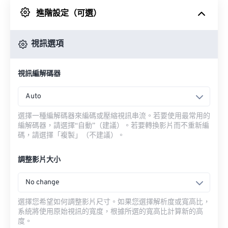
進階設定（可選）
來自 Google 雲端硬碟
視訊選項
來自 OneDrive
視訊編解碼器
來自網址
Auto
選擇一種編解碼器來編碼或壓縮視訊串流。若要使用最常用的
編解碼器，請選擇“自動”（建議）。若要轉換影片而不重新編
碼，請選擇「複製」（不建議）。
調整影片大小
No change
選擇您希望如何調整影片尺寸。如果您選擇解析度或寬高比，
系統將使用原始視訊的寬度，根據所選的寬高比計算新的高
度。