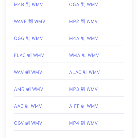
M4B 到 WMV
OGA 到 WMV
初始發佈時間：
1999
相關連結：
WAVE 到 WMV
MP2 到 WMV
https://en.wikipedia.org/wiki/Windows_Media_Video
OGG 到 WMV
M4A 到 WMV
https://en.wikipedia.org/wiki/Advanced_Systems_Form
FLAC 到 WMV
WMA 到 WMV
WAV 到 WMV
ALAC 到 WMV
AMR 到 WMV
MP3 到 WMV
AAC 到 WMV
AIFF 到 WMV
OGV 到 WMV
MP4 到 WMV