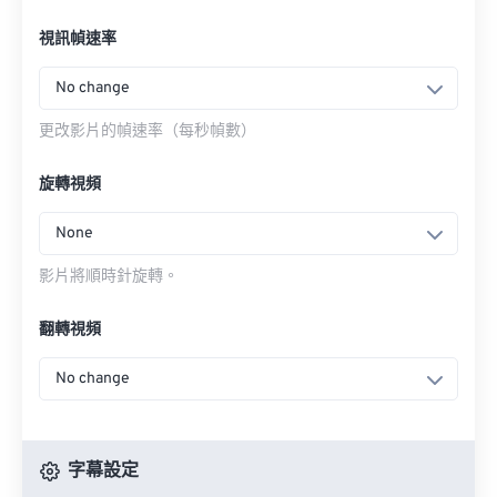
視訊幀速率
No change
更改影片的幀速率（每秒幀數）
旋轉視頻
None
影片將順時針旋轉。
翻轉視頻
No change
字幕設定