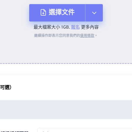
選擇文件
最大檔案大小 1GB.
報名
更多內容
來自裝置
繼續操作即表示您同意我們的
使用條款
。
來自 Dropbox
來自 Google 雲端硬碟
（可選）
來自 OneDrive
來自網址