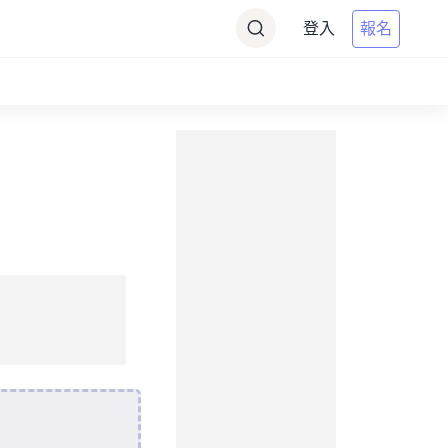
登入
報名