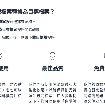
21
21
21
21
18
18
18
18
源檔案轉換為目標檔案？
22
22
22
22
19
19
19
19
23
23
23
23
檔案
按鈕選擇來源檔。
20
20
20
20
24
24
24
為目標檔案
按鈕開始轉換。
21
21
21
21
25
25
25
「完成」後，點選
下載目標檔
按鈕。
22
22
22
22
26
26
26
23
23
23
23
27
27
27
24
24
24
28
28
28
25
25
25
使用
最佳品質
免費
29
29
29
26
26
26
30
30
30
27
27
27
31
31
31
文件，然後點
我們同時使用開源軟體和客
我們的原始
28
28
28
可。您也可以
製化軟體，以確保轉換品質
轉換器完全
32
32
32
29
29
29
案轉換為目標
達到最高標準。在大多數情
網路瀏覽器
33
33
33
況下，您可以使用「進階設
證文件安全
30
30
30