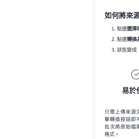
如何將來
點選
選擇
點選
轉換
狀態變成
易於
只需上傳來源
擊轉換按鈕即
批次將原始檔
格式。