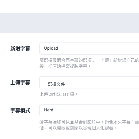
Upload
新增字幕
請選擇最適合您字幕的選項：「上傳」新增您自己
製」從原始檔案複製字幕。
上傳字幕
選擇文件
上傳 .srt 或 .ass 檔。
Hard
字幕模式
硬字幕始終可見並整合到影片中，適合永久字幕；
儲，可以開啟或關閉以實現個人化觀看。