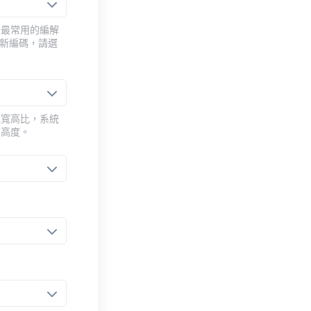
用最常用的編解
重新編碼，請選
或寬高比，系統
的高度。