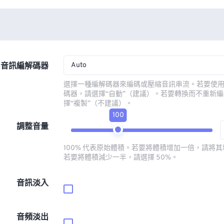
Auto
音訊編解碼器
選擇一種編解碼器來編碼或壓縮音訊串流。若要使
碼器，請選擇“自動”（建議）。若要轉換而不重新
擇“複製”（不建議）。
100
調整音量
100% 代表原始體積。若要將體積增加一倍，請將其增
若要將體積減少一半，請選擇 50%。
音訊淡入
音頻淡出