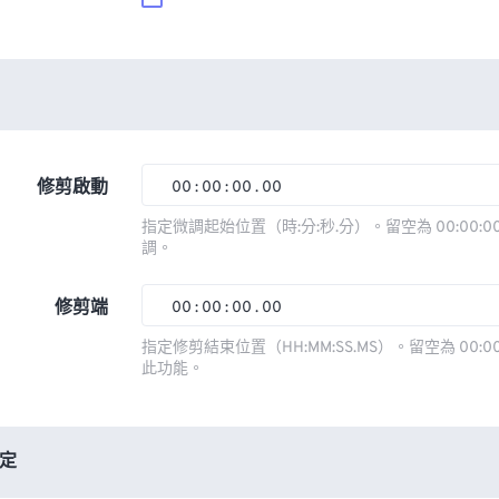
修剪啟動
00
:
00
:
00
.
00
00
00
00
00
指定微調起始位置（時:分:秒.分）。留空為 00:00:00
調。
01
01
01
01
02
02
02
02
修剪端
00
:
00
:
00
.
00
03
03
03
03
00
00
00
00
指定修剪結束位置（HH:MM:SS.MS）。留空為 00:00
此功能。
04
04
04
04
01
01
01
01
05
05
05
05
02
02
02
02
06
06
06
06
03
03
03
03
定
07
07
07
07
04
04
04
04