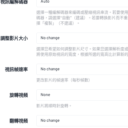
Auto
視訊編解碼器
選擇一種編解碼器來編碼或壓縮視訊串流。若要使
碼器，請選擇“自動”（建議）。若要轉換影片而不
擇「複製」（不建議）。
No change
調整影片大小
選擇您希望如何調整影片尺寸。如果您選擇解析度
將使用原始視訊的寬度，根據所選的寬高比計算新
No change
視訊幀速率
更改影片的幀速率（每秒幀數）
None
旋轉視頻
影片將順時針旋轉。
No change
翻轉視頻