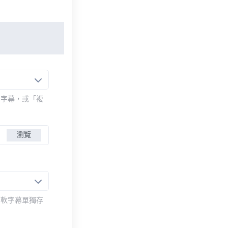
的字幕，或「複
瀏覽
而軟字幕單獨存