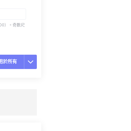
00）。奇數尺
用於所有
置所有選項
用預設
存為預設