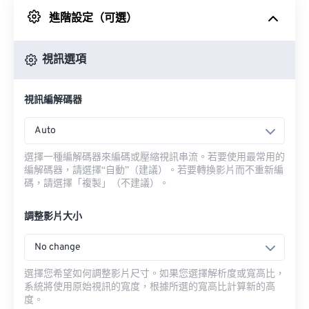
進階設定（可選）
來自 Google 雲端硬碟
視訊選項
來自 OneDrive
視訊編解碼器
來自網址
Auto
選擇一種編解碼器來編碼或壓縮視訊串流。若要使用最常用的
編解碼器，請選擇“自動”（建議）。若要轉換影片而不重新編
碼，請選擇「複製」（不建議）。
調整影片大小
No change
選擇您希望如何調整影片尺寸。如果您選擇解析度或寬高比，
系統將使用原始視訊的寬度，根據所選的寬高比計算新的高
度。