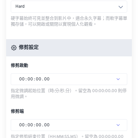
Hard
硬字幕始終可見並整合到影片中，適合永久字幕；而軟字幕單
獨存儲，可以開啟或關閉以實現個人化觀看。
修剪設定
修剪啟動
00
:
00
:
00
.
00
指定微調起始位置（時:分:秒.分）。留空為 00:00:00.00 則停
用微調。
修剪端
00
:
00
:
00
.
00
指定修剪結束位置（HH:MM:SS.MS）。留空為 00:00:00.00