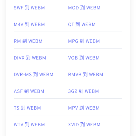
SWF 到 WEBM
MOD 到 WEBM
VLC 媒體播放器
和
MPlayer
可以在任何作業系統
(OS) 上開啟 WEBM 檔案。
M4V 到 WEBM
QT 到 WEBM
Elmedia
RM 到 WEBM
MPG 到 WEBM
Microsoft 瀏覽器沒有內建 WebM 編解碼器。因此，
DIVX 到 WEBM
VOB 到 WEBM
需要單獨安裝
編解碼器
。不過，大多數瀏覽器都支
援 WEBM 檔案。
DVR-MS 到 WEBM
RMVB 到 WEBM
由以下公司開發：
Google
;
CoreCode。
ASF 到 WEBM
3G2 到 WEBM
初始版本：
2010
TS 到 WEBM
MPV 到 WEBM
實用連結：
https://en.wikipedia.org/wiki/WebM
WTV 到 WEBM
XVID 到 WEBM
https://tools.google.com/dlpage/webmmf/