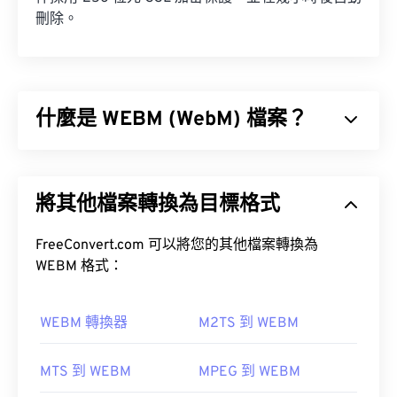
刪除。
什麼是 WEBM (WebM) 檔案？
WebM (WEBM) 是
免費授權
的文件容器，專為 Web
設計。具體來說，它最初是為兼容 HTML5 而設計
將其他檔案轉換為目標格式
的。它支援章節、字幕、元資料標籤、串流媒體、附
件、3D 編解碼器、3D 容器和硬體播放器。
FreeConvert.com 可以將您的其他檔案轉換為
VP8
VP9
WEBM 格式：
Vorbis
WEBM 轉換器
M2TS 到 WEBM
MTS 到 WEBM
MPEG 到 WEBM
如何開啟 WEBM 檔案？