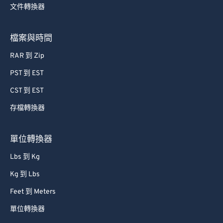
文件轉換器
76
76
77
77
檔案與時間
78
78
RAR 到 Zip
79
79
PST 到 EST
80
80
CST 到 EST
81
81
存檔轉換器
82
82
83
83
單位轉換器
84
84
Lbs 到 Kg
85
85
Kg 到 Lbs
86
86
Feet 到 Meters
87
87
單位轉換器
88
88