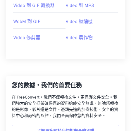
23
23
23
23
23
23
23
23
Video 到 GIF 轉換器
Video 到 MP3
24
24
24
24
24
24
WebM 到 GIF
Video 壓縮機
25
25
25
25
25
25
26
26
26
26
26
26
Video 修剪器
Video 農作物
27
27
27
27
27
27
28
28
28
28
28
28
29
29
29
29
29
29
30
30
30
30
30
30
31
31
31
31
31
31
您的數據，我們的首要任務
32
32
32
32
32
32
在 FreeConvert，我們不僅轉換文件，更保護文件安全。我
33
33
33
33
33
33
們強大的安全框架確保您的資料始終安全無虞，無論您轉換
的是影像、影片還是文件。憑藉先進的加密技術、安全的資
34
34
34
34
34
34
料中心和嚴密的監控，我們全面保障您的資料安全。
35
35
35
35
35
35