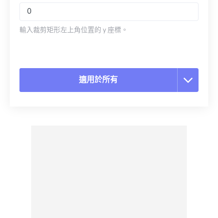
輸入裁剪矩形左上角位置的 y 座標。
適用於所有
重置所有選項
應用預設
另存為預設