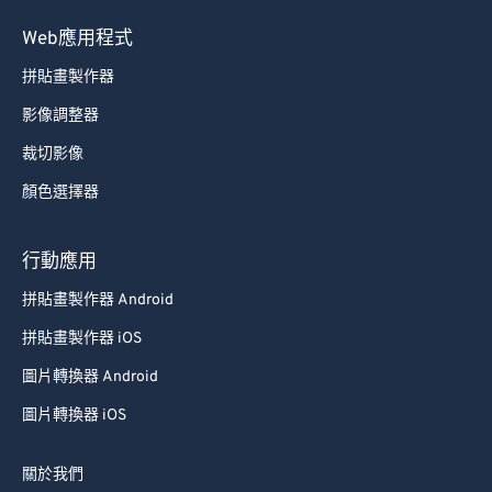
89
89
Web應用程式
90
90
拼貼畫製作器
91
91
影像調整器
92
92
裁切影像
93
93
顏色選擇器
94
94
95
95
行動應用
96
96
拼貼畫製作器 Android
97
97
拼貼畫製作器 iOS
98
98
圖片轉換器 Android
99
99
圖片轉換器 iOS
關於我們