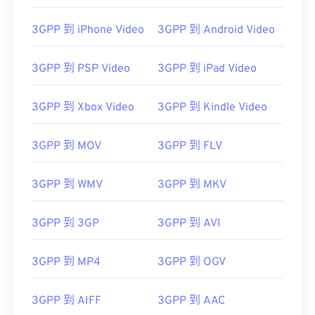
00
00
00
00
00
00
00
00
3GPP 到 iPhone Video
3GPP 到 Android Video
3GPP 到 PSP Video
3GPP 到 iPad Video
00
00
00
00
00
00
00
00
3GPP 到 Xbox Video
3GPP 到 Kindle Video
01
01
01
01
01
01
01
01
02
02
02
02
02
02
02
02
3GPP 到 MOV
3GPP 到 FLV
03
03
03
03
03
03
03
03
04
04
04
04
04
04
04
04
3GPP 到 WMV
3GPP 到 MKV
05
05
05
05
05
05
05
05
3GPP 到 3GP
3GPP 到 AVI
06
06
06
06
06
06
06
06
07
07
07
07
07
07
07
07
3GPP 到 MP4
3GPP 到 OGV
08
08
08
08
08
08
08
08
3GPP 到 AIFF
3GPP 到 AAC
09
09
09
09
09
09
09
09