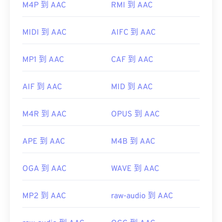
M4P 到 AAC
RMI 到 AAC
此外，由於 AAC 文件通常用作視頻遊戲的音頻文
MIDI 到 AAC
AIFC 到 AAC
件，因此它們可以在大多數流行的遊戲機上打開，例
如
Nintendo 3DS
和
Playstation 4
MP1 到 AAC
CAF 到 AAC
AIF 到 AAC
MID 到 AAC
開發機構：
ISO/IEC MPEG 音訊委員會
首次發布：
1997
M4R 到 AAC
OPUS 到 AAC
實用連結：
https://en.wikipedia.org/wiki/Advanced_Audio_Coding
APE 到 AAC
M4B 到 AAC
https://www.iso.org/standard/43345.html?
OGA 到 AAC
WAVE 到 AAC
browse=tc
MP2 到 AAC
raw-audio 到 AAC