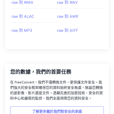
raw 到 WMA
raw 到 WAV
05
05
05
05
05
05
05
05
raw 到 ALAC
raw 到 AMR
06
06
06
06
06
06
06
06
07
07
07
07
07
07
07
07
raw 到 MP3
raw 到 AIFF
08
08
08
08
08
08
08
08
09
09
09
09
09
09
09
09
10
10
10
10
10
10
10
10
11
11
11
11
11
11
11
11
12
12
12
12
12
12
12
12
您的數據，我們的首要任務
13
13
13
13
13
13
13
13
在 FreeConvert，我們不僅轉換文件，更保護文件安全。我
14
14
14
14
14
14
14
14
們強大的安全框架確保您的資料始終安全無虞，無論您轉換
的是影像、影片還是文件。憑藉先進的加密技術、安全的資
15
15
15
15
15
15
15
15
料中心和嚴密的監控，我們全面保障您的資料安全。
16
16
16
16
16
16
16
16
17
17
17
17
17
17
17
17
了解更多關於我們對安全的承諾