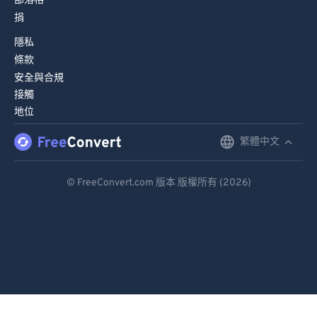
部落格
捐
84
84
隱私
85
85
條款
86
86
安全與合規
87
87
接觸
地位
88
88
89
89
繁體中文
English
90
90
Deutsch
© FreeConvert.com 版本 版權所有 (2026)
91
91
Español
92
92
Français
93
93
Português
94
94
95
95
Italiano
96
96