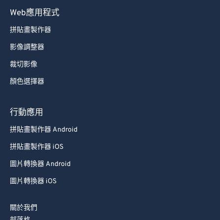
70
70
Web應用程式
71
71
拼貼畫製作器
72
72
影像調整器
73
73
裁切影像
74
74
顏色選擇器
75
75
76
76
行動應用
77
77
拼貼畫製作器 Android
78
78
拼貼畫製作器 iOS
79
79
圖片轉換器 Android
80
80
圖片轉換器 iOS
81
81
82
82
關於我們
83
83