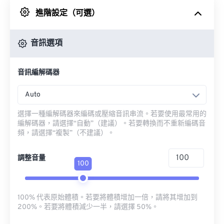
進階設定（可選）
來自 Google 雲端硬碟
音訊選項
來自 OneDrive
音訊編解碼器
來自網址
Auto
選擇一種編解碼器來編碼或壓縮音訊串流。若要使用最常用的
編解碼器，請選擇“自動”（建議）。若要轉換而不重新編碼音
頻，請選擇“複製”（不建議）。
調整音量
100
100% 代表原始體積。若要將體積增加一倍，請將其增加到
200%。若要將體積減少一半，請選擇 50%。