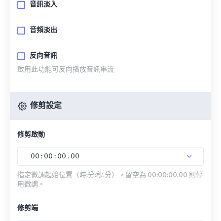
音訊淡入
音頻淡出
反向音訊
啟用此功能可反向播放音訊串流
修剪設定
修剪啟動
00
:
00
:
00
.
00
指定微調起始位置（時:分:秒.分）。留空為 00:00:00.00 則停
用微調。
修剪端