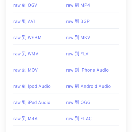
raw 到 OGV
raw 到 MP4
raw 到 AVI
raw 到 3GP
raw 到 WEBM
raw 到 MKV
raw 到 WMV
raw 到 FLV
00
00
00
00
00
00
00
00
raw 到 MOV
raw 到 iPhone Audio
raw 到 Ipod Audio
raw 到 Android Audio
00
00
00
00
00
00
00
00
01
01
01
01
01
01
01
01
raw 到 iPad Audio
raw 到 OGG
02
02
02
02
02
02
02
02
raw 到 M4A
raw 到 FLAC
03
03
03
03
03
03
03
03
04
04
04
04
04
04
04
04