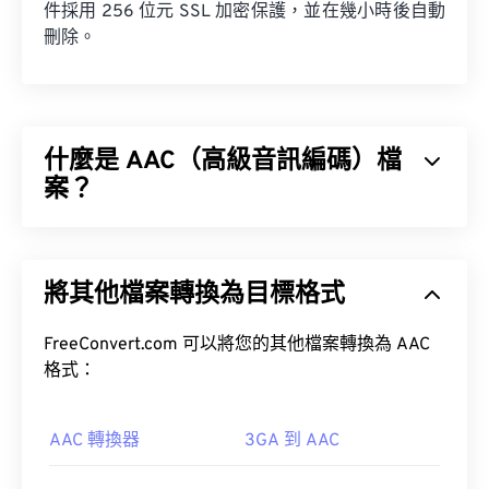
件採用 256 位元 SSL 加密保護，並在幾小時後自動
刪除。
什麼是 AAC（高級音訊編碼）檔
案？
進階音訊編碼 (AAC) 是一種數位音訊檔案格式，它
透過有損壓縮來減少檔案大小。其主要用途包括數位
將其他檔案轉換為目標格式
電視、數位廣播和網路串流媒體。它是 iOS、
YouTube、任天堂和 PlayStation 的標準音訊格式。
FreeConvert.com 可以將您的其他檔案轉換為 AAC
格式：
AAC 轉換器
3GA 到 AAC