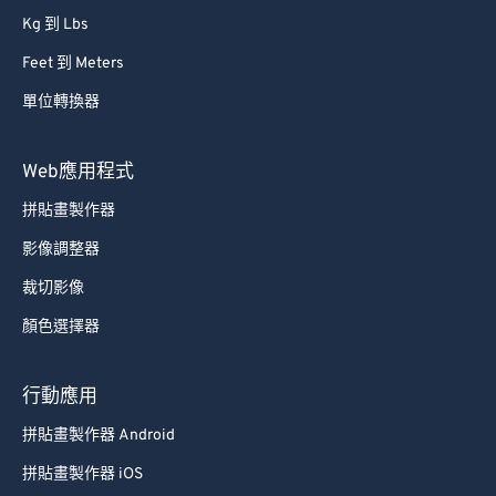
87
87
Kg 到 Lbs
88
88
Feet 到 Meters
89
89
單位轉換器
90
90
Web應用程式
91
91
92
92
拼貼畫製作器
93
93
影像調整器
94
94
裁切影像
95
95
顏色選擇器
96
96
行動應用
97
97
拼貼畫製作器 Android
98
98
99
99
拼貼畫製作器 iOS