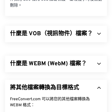
刪除。
什麼是 VOB（視訊物件）檔案？
視訊物件 (VOB) 是一種用於儲存
DVD
電影檔案的容
器檔案格式。
什麼是 WEBM (WebM) 檔案？
內容加密系統 (CSS)
WebM (WEBM) 是
免費授權
的文件容器，專為 Web
設計。具體來說，它最初是為兼容 HTML5 而設計
將其他檔案轉換為目標格式
的。它支援章節、字幕、元資料標籤、串流媒體、附
如何開啟 VOB 檔案？
件、3D 編解碼器、3D 容器和硬體播放器。
FreeConvert.com 可以將您的其他檔案轉換為
VP8
VP9
預設情況下，VOB 檔案會在
Cyberlink PowerDVD
WEBM 格式：
Vorbis
中打開，這是一款經常安裝在筆記型電腦、桌上型電