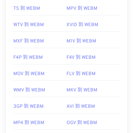
初始版本：
2010
TS 到 WEBM
MPV 到 WEBM
實用連結：
https://en.wikipedia.org/wiki/WebM
WTV 到 WEBM
XVID 到 WEBM
https://tools.google.com/dlpage/webmmf/
MXF 到 WEBM
M1V 到 WEBM
F4P 到 WEBM
F4V 到 WEBM
MOV 到 WEBM
FLV 到 WEBM
WMV 到 WEBM
MKV 到 WEBM
3GP 到 WEBM
AVI 到 WEBM
MP4 到 WEBM
OGV 到 WEBM