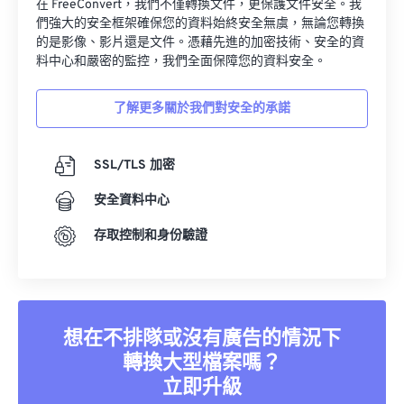
在 FreeConvert，我們不僅轉換文件，更保護文件安全。我
34
34
34
34
34
34
們強大的安全框架確保您的資料始終安全無虞，無論您轉換
35
35
35
35
35
35
的是影像、影片還是文件。憑藉先進的加密技術、安全的資
料中心和嚴密的監控，我們全面保障您的資料安全。
36
36
36
36
36
36
37
37
37
37
37
37
了解更多關於我們對安全的承諾
38
38
38
38
38
38
39
39
39
39
39
39
SSL/TLS 加密
40
40
40
40
40
40
安全資料中心
41
41
41
41
41
41
存取控制和身份驗證
42
42
42
42
42
42
43
43
43
43
43
43
44
44
44
44
44
44
想在不排隊或沒有廣告的情況下
45
45
45
45
45
45
轉換大型檔案嗎？
46
46
46
46
46
46
立即升級