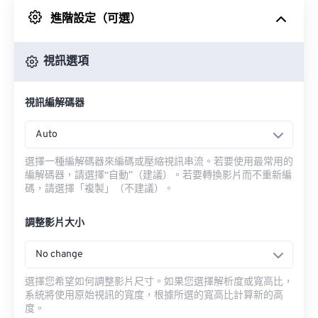
進階設定（可選）
來自 Google 雲端硬碟
視訊選項
來自 OneDrive
視訊編解碼器
來自網址
Auto
選擇一種編解碼器來編碼或壓縮視訊串流。若要使用最常用的
編解碼器，請選擇“自動”（建議）。若要轉換影片而不重新編
碼，請選擇「複製」（不建議）。
調整影片大小
No change
選擇您希望如何調整影片尺寸。如果您選擇解析度或寬高比，
系統將使用原始視訊的寬度，根據所選的寬高比計算新的高
度。