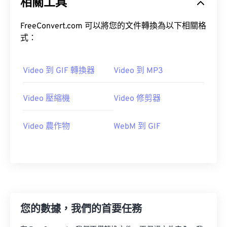
相關工具
21
21
21
21
21
21
21
21
22
22
22
22
22
22
22
22
FreeConvert.com 可以將您的文件轉換為以下相關格
式：
23
23
23
23
23
23
23
23
24
24
24
24
24
24
Video 到 GIF 轉換器
Video 到 MP3
25
25
25
25
25
25
26
26
26
26
26
26
Video 壓縮機
Video 修剪器
27
27
27
27
27
27
Video 農作物
WebM 到 GIF
28
28
28
28
28
28
29
29
29
29
29
29
30
30
30
30
30
30
31
31
31
31
31
31
32
32
32
32
32
32
您的數據，我們的首要任務
33
33
33
33
33
33