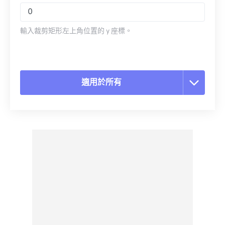
輸入裁剪矩形左上角位置的 y 座標。
適用於所有
重置所有選項
應用預設
另存為預設