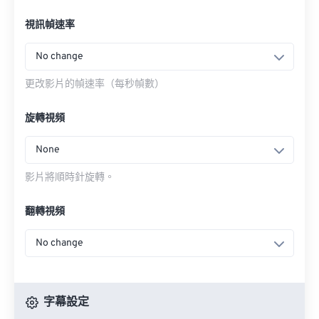
視訊幀速率
No change
更改影片的幀速率（每秒幀數）
旋轉視頻
None
影片將順時針旋轉。
翻轉視頻
No change
字幕設定