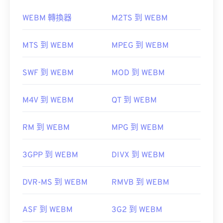
腦和 DVD 光碟機等消費性電子產品上的播放器。
WEBM 轉換器
M2TS 到 WEBM
MTS 到 WEBM
MPEG 到 WEBM
如何開啟 WEBM 檔案？
未加密的 VOB 檔案通常可以在任何支援播放通用
SWF 到 WEBM
MOD 到 WEBM
VLC 媒體播放器
和
MPlayer
可以在任何作業系統
MPEG-2
檔案的播放器上開啟。
(OS) 上開啟 WEBM 檔案。
VLC 媒體播放器
M4V 到 WEBM
QT 到 WEBM
Elmedia
RM 到 WEBM
MPG 到 WEBM
開發者：
DVD 論壇
Microsoft 瀏覽器沒有內建 WebM 編解碼器。因此，
3GPP 到 WEBM
DIVX 到 WEBM
首次發布：
1997
需要單獨安裝
編解碼器
。不過，大多數瀏覽器都支
援 WEBM 檔案。
實用連結：
DVR-MS 到 WEBM
RMVB 到 WEBM
https://en.wikipedia.org/wiki/VOB
由以下公司開發：
Google
;
CoreCode。
ASF 到 WEBM
3G2 到 WEBM
https://www.videohelp.com/dvd#tech