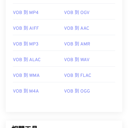
08
08
08
08
08
08
08
08
VOB 到 MP4
VOB 到 OGV
09
09
09
09
09
09
09
09
10
10
10
10
10
10
10
10
VOB 到 AIFF
VOB 到 AAC
11
11
11
11
11
11
11
11
VOB 到 MP3
VOB 到 AMR
12
12
12
12
12
12
12
12
13
13
13
13
13
13
13
13
VOB 到 ALAC
VOB 到 WAV
14
14
14
14
14
14
14
14
15
15
15
15
15
15
15
15
VOB 到 WMA
VOB 到 FLAC
16
16
16
16
16
16
16
16
VOB 到 M4A
VOB 到 OGG
17
17
17
17
17
17
17
17
18
18
18
18
18
18
18
18
19
19
19
19
19
19
19
19
20
20
20
20
20
20
20
20