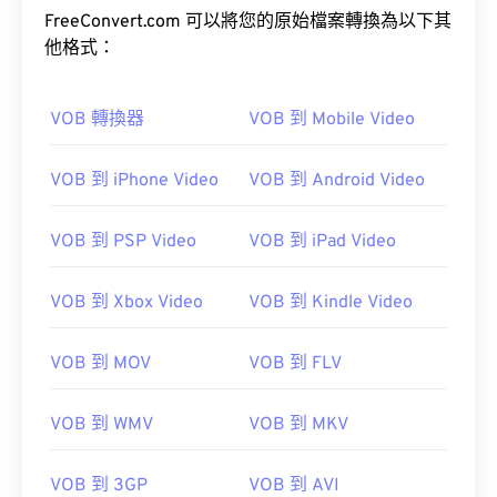
FreeConvert.com 可以將您的原始檔案轉換為以下其
他格式：
VOB 轉換器
VOB 到 Mobile Video
00
00
00
00
00
00
00
00
VOB 到 iPhone Video
VOB 到 Android Video
00
00
00
00
00
00
00
00
VOB 到 PSP Video
VOB 到 iPad Video
01
01
01
01
01
01
01
01
02
02
02
02
02
02
02
02
VOB 到 Xbox Video
VOB 到 Kindle Video
03
03
03
03
03
03
03
03
VOB 到 MOV
VOB 到 FLV
04
04
04
04
04
04
04
04
05
05
05
05
05
05
05
05
VOB 到 WMV
VOB 到 MKV
06
06
06
06
06
06
06
06
07
07
07
07
07
07
07
07
VOB 到 3GP
VOB 到 AVI