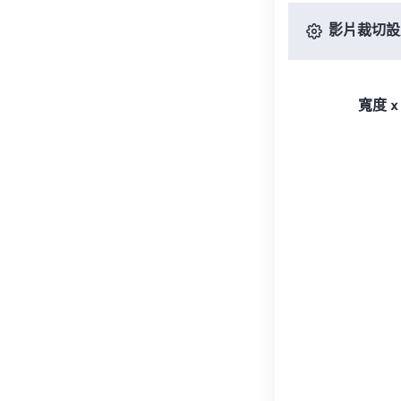
影片裁切設
寬度 