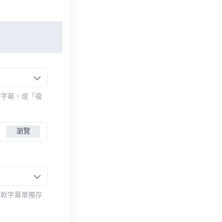
的字幕，或「複
瀏覽
而軟字幕單獨存