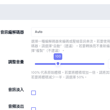
Auto
音訊編解碼器
選擇一種編解碼器來編碼或壓縮音訊串流。若要使
碼器，請選擇“自動”（建議）。若要轉換而不重新
擇“複製”（不建議）。
100
調整音量
100% 代表原始體積。若要將體積增加一倍，請將其增
若要將體積減少一半，請選擇 50%。
音訊淡入
音頻淡出