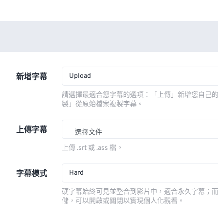
Upload
新增字幕
請選擇最適合您字幕的選項：「上傳」新增您自己
製」從原始檔案複製字幕。
上傳字幕
選擇文件
上傳 .srt 或 .ass 檔。
Hard
字幕模式
硬字幕始終可見並整合到影片中，適合永久字幕；
儲，可以開啟或關閉以實現個人化觀看。