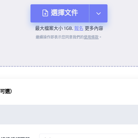
選擇文件
最大檔案大小 1GB.
報名
更多內容
來自裝置
繼續操作即表示您同意我們的
使用條款
。
來自 Dropbox
來自 Google 雲端硬碟
（可選）
來自 OneDrive
來自網址