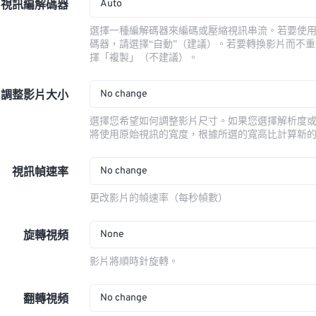
Auto
視訊編解碼器
選擇一種編解碼器來編碼或壓縮視訊串流。若要使
碼器，請選擇“自動”（建議）。若要轉換影片而不
擇「複製」（不建議）。
No change
調整影片大小
選擇您希望如何調整影片尺寸。如果您選擇解析度
將使用原始視訊的寬度，根據所選的寬高比計算新
No change
視訊幀速率
更改影片的幀速率（每秒幀數）
None
旋轉視頻
影片將順時針旋轉。
No change
翻轉視頻