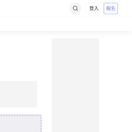
登入
報名