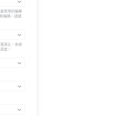
用最常用的編解
重新編碼，請選
或寬高比，系統
的高度。