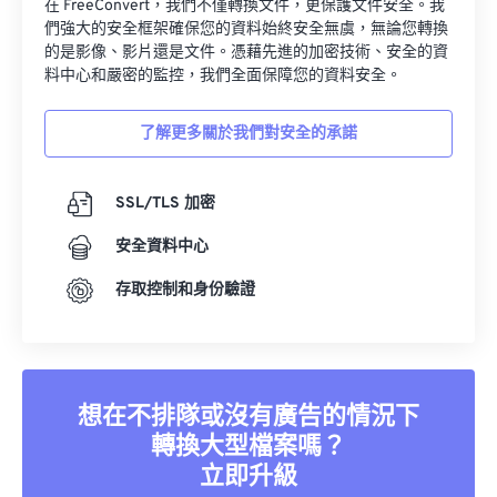
在 FreeConvert，我們不僅轉換文件，更保護文件安全。我
34
34
34
34
34
34
們強大的安全框架確保您的資料始終安全無虞，無論您轉換
35
35
35
35
35
35
的是影像、影片還是文件。憑藉先進的加密技術、安全的資
料中心和嚴密的監控，我們全面保障您的資料安全。
36
36
36
36
36
36
37
37
37
37
37
37
了解更多關於我們對安全的承諾
38
38
38
38
38
38
39
39
39
39
39
39
SSL/TLS 加密
40
40
40
40
40
40
安全資料中心
41
41
41
41
41
41
存取控制和身份驗證
42
42
42
42
42
42
43
43
43
43
43
43
44
44
44
44
44
44
想在不排隊或沒有廣告的情況下
45
45
45
45
45
45
轉換大型檔案嗎？
46
46
46
46
46
46
立即升級