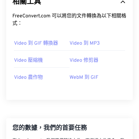
相關工具
21
21
21
21
21
21
21
21
22
22
22
22
22
22
22
22
FreeConvert.com 可以將您的文件轉換為以下相關格
式：
23
23
23
23
23
23
23
23
24
24
24
24
24
24
Video 到 GIF 轉換器
Video 到 MP3
25
25
25
25
25
25
26
26
26
26
26
26
Video 壓縮機
Video 修剪器
27
27
27
27
27
27
Video 農作物
WebM 到 GIF
28
28
28
28
28
28
29
29
29
29
29
29
30
30
30
30
30
30
31
31
31
31
31
31
32
32
32
32
32
32
您的數據，我們的首要任務
33
33
33
33
33
33