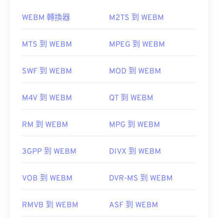
WEBM 轉換器
M2TS 到 WEBM
MTS 到 WEBM
MPEG 到 WEBM
如何開啟 WEBM 檔案？
3G2 是一種靈活的文件格式，支援透過
定時文字
添
SWF 到 WEBM
MOD 到 WEBM
加字幕。它不支援互動式選單，但相容於提供此類支
VLC 媒體播放器
和
MPlayer
可以在任何作業系統
援的免費第三方工具。
(OS) 上開啟 WEBM 檔案。
M4V 到 WEBM
QT 到 WEBM
AutoGK
Elmedia
RM 到 WEBM
MPG 到 WEBM
開發商：
第三代合作夥伴計畫2 (3GPP2)
Microsoft 瀏覽器沒有內建 WebM 編解碼器。因此，
初始發布：
1998
3GPP 到 WEBM
DIVX 到 WEBM
需要單獨安裝
編解碼器
。不過，大多數瀏覽器都支
實用連結：
援 WEBM 檔案。
VOB 到 WEBM
DVR-MS 到 WEBM
https://en.wikipedia.org/wiki/3rd_Generation_Partnersh
http://www.3gpp2.org/
由以下公司開發：
Google
;
CoreCode。
RMVB 到 WEBM
ASF 到 WEBM