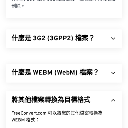
刪除。
什麼是 3G2 (3GPP2) 檔案？
3GPP2 (3G2) 是專為第三代 (3G) 碼分多址
(CDMA2000) 網路設計的多媒體容器格式。由於
CDMA 是一種行動通訊技術，3G2 格式允許 CDMA
什麼是 WEBM (WebM) 檔案？
網路上的行動電話透過高速無線連接來擷取、保存、
傳輸和播放媒體。
WebM (WEBM) 是
免費授權
的文件容器，專為 Web
設計。具體來說，它最初是為兼容 HTML5 而設計
將其他檔案轉換為目標格式
的。它支援章節、字幕、元資料標籤、串流媒體、附
如何開啟 3G2 檔案？
件、3D 編解碼器、3D 容器和硬體播放器。
FreeConvert.com 可以將您的其他檔案轉換為
開啟 3G2 檔案的最佳應用程式是 Apple 的
VP8
VP9
WEBM 格式：
QuickTime
。
Vorbis