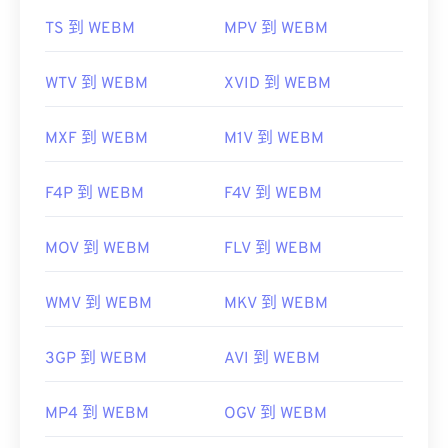
初始版本：
2010
TS 到 WEBM
MPV 到 WEBM
實用連結：
https://en.wikipedia.org/wiki/WebM
WTV 到 WEBM
XVID 到 WEBM
https://tools.google.com/dlpage/webmmf/
MXF 到 WEBM
M1V 到 WEBM
F4P 到 WEBM
F4V 到 WEBM
MOV 到 WEBM
FLV 到 WEBM
WMV 到 WEBM
MKV 到 WEBM
3GP 到 WEBM
AVI 到 WEBM
MP4 到 WEBM
OGV 到 WEBM