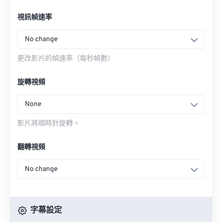
視訊幀速率
No change
更改影片的幀速率（每秒幀數）
旋轉視頻
None
影片將順時針旋轉。
翻轉視頻
No change
字幕設定