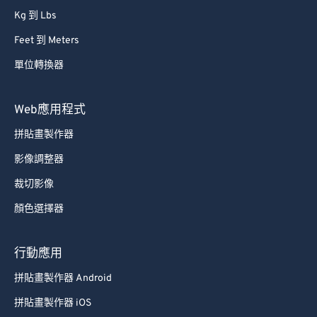
87
87
Kg 到 Lbs
88
88
Feet 到 Meters
89
89
單位轉換器
90
90
Web應用程式
91
91
92
92
拼貼畫製作器
93
93
影像調整器
94
94
裁切影像
95
95
顏色選擇器
96
96
行動應用
97
97
拼貼畫製作器 Android
98
98
99
99
拼貼畫製作器 iOS