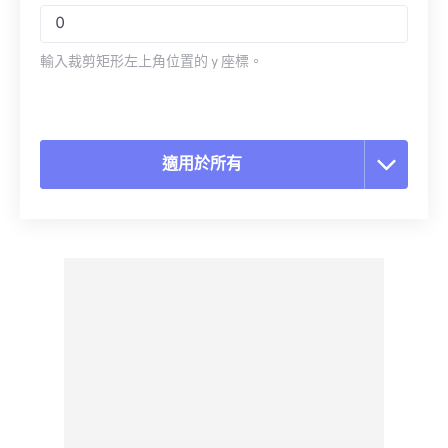
輸入裁剪矩形左上角位置的 y 座標。
適用於所有
重置所有選項
應用預設
另存為預設