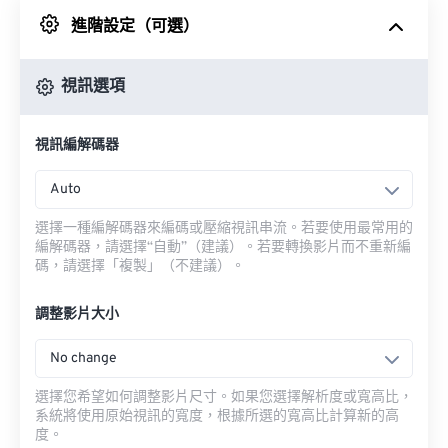
進階設定（可選）
來自 Google 雲端硬碟
視訊選項
來自 OneDrive
視訊編解碼器
來自網址
Auto
選擇一種編解碼器來編碼或壓縮視訊串流。若要使用最常用的
編解碼器，請選擇“自動”（建議）。若要轉換影片而不重新編
碼，請選擇「複製」（不建議）。
調整影片大小
No change
選擇您希望如何調整影片尺寸。如果您選擇解析度或寬高比，
系統將使用原始視訊的寬度，根據所選的寬高比計算新的高
度。