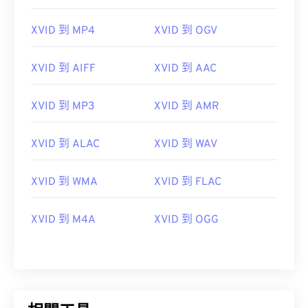
08
08
08
08
08
08
08
08
XVID 到 MP4
XVID 到 OGV
09
09
09
09
09
09
09
09
10
10
10
10
10
10
10
10
XVID 到 AIFF
XVID 到 AAC
11
11
11
11
11
11
11
11
XVID 到 MP3
XVID 到 AMR
12
12
12
12
12
12
12
12
13
13
13
13
13
13
13
13
XVID 到 ALAC
XVID 到 WAV
14
14
14
14
14
14
14
14
15
15
15
15
15
15
15
15
XVID 到 WMA
XVID 到 FLAC
16
16
16
16
16
16
16
16
XVID 到 M4A
XVID 到 OGG
17
17
17
17
17
17
17
17
18
18
18
18
18
18
18
18
19
19
19
19
19
19
19
19
20
20
20
20
20
20
20
20