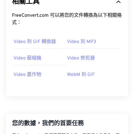
相關工具
21
21
21
21
21
21
21
21
22
22
22
22
22
22
22
22
FreeConvert.com 可以將您的文件轉換為以下相關格
式：
23
23
23
23
23
23
23
23
24
24
24
24
24
24
Video 到 GIF 轉換器
Video 到 MP3
25
25
25
25
25
25
26
26
26
26
26
26
Video 壓縮機
Video 修剪器
27
27
27
27
27
27
Video 農作物
WebM 到 GIF
28
28
28
28
28
28
29
29
29
29
29
29
30
30
30
30
30
30
31
31
31
31
31
31
32
32
32
32
32
32
您的數據，我們的首要任務
33
33
33
33
33
33