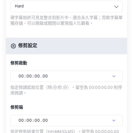
Hard
硬字幕始終可見並整合到影片中，適合永久字幕；而軟字幕單
獨存儲，可以開啟或關閉以實現個人化觀看。
修剪設定
修剪啟動
00
:
00
:
00
.
00
指定微調起始位置（時:分:秒.分）。留空為 00:00:00.00 則停
用微調。
修剪端
00
:
00
:
00
.
00
指定修剪結束位置（HH:MM:SS.MS）。留空為 00:00:00.00