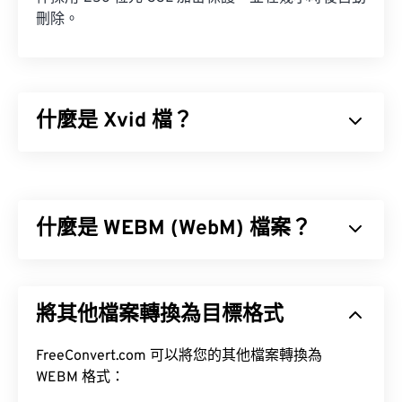
刪除。
什麼是 Xvid 檔？
Xvid 是一個免費的、
開源
影片
編解碼器
庫。它以
GNU GPL 許可證
發布，這是一種軟體自由許可證。
Xvid 實現了
ISO MPEG-4 標準
。它使用“有損”壓縮，
什麼是 WEBM (WebM) 檔案？
但能保持較高的視頻品質。
WebM (WEBM) 是
免費授權
的文件容器，專為 Web
設計。具體來說，它最初是為兼容 HTML5 而設計
將其他檔案轉換為目標格式
的。它支援章節、字幕、元資料標籤、串流媒體、附
件、3D 編解碼器、3D 容器和硬體播放器。
FreeConvert.com 可以將您的其他檔案轉換為
如何開啟 Xvid 檔案？
VP8
VP9
WEBM 格式：
Vorbis