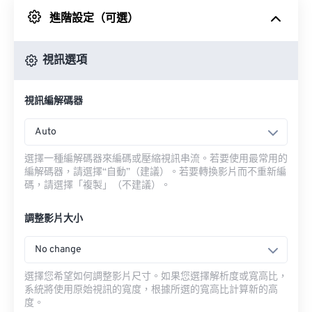
進階設定（可選）
來自 Google 雲端硬碟
視訊選項
來自 OneDrive
視訊編解碼器
來自網址
Auto
選擇一種編解碼器來編碼或壓縮視訊串流。若要使用最常用的
編解碼器，請選擇“自動”（建議）。若要轉換影片而不重新編
碼，請選擇「複製」（不建議）。
調整影片大小
No change
選擇您希望如何調整影片尺寸。如果您選擇解析度或寬高比，
系統將使用原始視訊的寬度，根據所選的寬高比計算新的高
度。