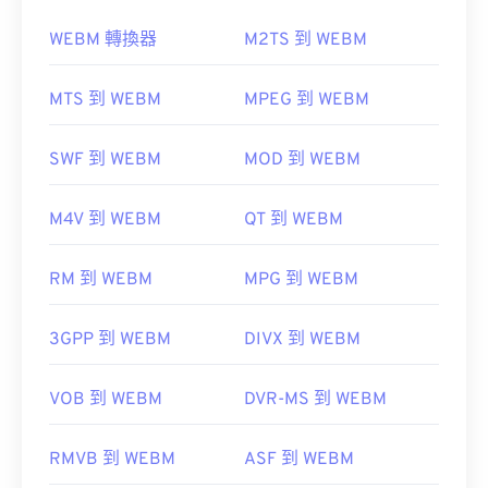
作為開源軟體，Xvid 幾乎可以在所有主流平台上開
啟。 DivX 為 PC 開發了 Xvid，但它也可以在 Mac
WEBM 轉換器
M2TS 到 WEBM
OS X、Linux 和 Windows 上正常開啟。
MTS 到 WEBM
MPEG 到 WEBM
如何開啟 WEBM 檔案？
SWF 到 WEBM
MOD 到 WEBM
VLC 媒體播放器
和
MPlayer
可以在任何作業系統
可以播放 Xvid 檔案的平台範例包括
VLC 媒體播放器
(OS) 上開啟 WEBM 檔案。
和
MPlayer
。目前，Xvid 不支援字幕或互動式選
M4V 到 WEBM
QT 到 WEBM
單，但它相容於提供這些功能的免費第三方工具。
Elmedia
RM 到 WEBM
AutoGK
MPG 到 WEBM
Microsoft 瀏覽器沒有內建 WebM 編解碼器。因此，
3GPP 到 WEBM
DIVX 到 WEBM
開發者：
DivX
需要單獨安裝
編解碼器
。不過，大多數瀏覽器都支
援 WEBM 檔案。
初始發布：
2001
VOB 到 WEBM
DVR-MS 到 WEBM
實用連結：
由以下公司開發：
Google
;
CoreCode。
RMVB 到 WEBM
ASF 到 WEBM
https://en.wikipedia.org/wiki/Xvid