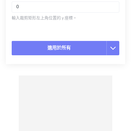
輸入裁剪矩形左上角位置的 y 座標。
適用於所有
重置所有選項
應用預設
另存為預設