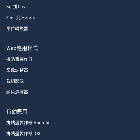
87
87
Kg 到 Lbs
88
88
Feet 到 Meters
89
89
單位轉換器
90
90
Web應用程式
91
91
92
92
拼貼畫製作器
93
93
影像調整器
94
94
裁切影像
95
95
顏色選擇器
96
96
行動應用
97
97
拼貼畫製作器 Android
98
98
99
99
拼貼畫製作器 iOS