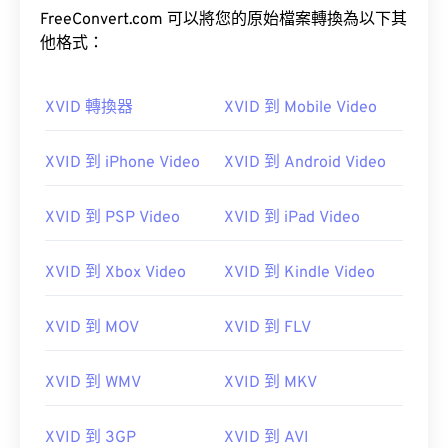
FreeConvert.com 可以將您的原始檔案轉換為以下其
他格式：
XVID 轉換器
XVID 到 Mobile Video
00
00
00
00
00
00
00
00
XVID 到 iPhone Video
XVID 到 Android Video
00
00
00
00
00
00
00
00
XVID 到 PSP Video
XVID 到 iPad Video
01
01
01
01
01
01
01
01
02
02
02
02
02
02
02
02
XVID 到 Xbox Video
XVID 到 Kindle Video
03
03
03
03
03
03
03
03
XVID 到 MOV
XVID 到 FLV
04
04
04
04
04
04
04
04
05
05
05
05
05
05
05
05
XVID 到 WMV
XVID 到 MKV
06
06
06
06
06
06
06
06
07
07
07
07
07
07
07
07
XVID 到 3GP
XVID 到 AVI