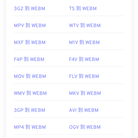
初始版本：
2010
https://www.xvid.com/
3G2 到 WEBM
TS 到 WEBM
實用連結：
https://en.wikipedia.org/wiki/WebM
MPV 到 WEBM
WTV 到 WEBM
https://tools.google.com/dlpage/webmmf/
MXF 到 WEBM
M1V 到 WEBM
F4P 到 WEBM
F4V 到 WEBM
MOV 到 WEBM
FLV 到 WEBM
WMV 到 WEBM
MKV 到 WEBM
3GP 到 WEBM
AVI 到 WEBM
MP4 到 WEBM
OGV 到 WEBM