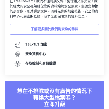
在 FreeConvert，我們不僅轉換文件，更保護文件安全。我
34
34
34
34
34
34
們強大的安全框架確保您的資料始終安全無虞，無論您轉換
35
35
35
35
35
35
的是影像、影片還是文件。憑藉先進的加密技術、安全的資
料中心和嚴密的監控，我們全面保障您的資料安全。
36
36
36
36
36
36
37
37
37
37
37
37
了解更多關於我們對安全的承諾
38
38
38
38
38
38
39
39
39
39
39
39
SSL/TLS 加密
40
40
40
40
40
40
安全資料中心
41
41
41
41
41
41
存取控制和身份驗證
42
42
42
42
42
42
43
43
43
43
43
43
44
44
44
44
44
44
想在不排隊或沒有廣告的情況下
45
45
45
45
45
45
轉換大型檔案嗎？
46
46
46
46
46
46
立即升級