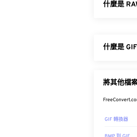
什麼是 R
與其他檔案格式
檔案是未經處
的環境條件以及
什麼是 G
如何開啟 
開啟 RAW 
圖形交換格式 (
們會為使用自家
(
BMP
) 不同，G
將其他檔
GIF 最常見
常在網路上迅
或者，您可以
如何開啟 G
幾乎所有網頁瀏
GIF 轉換器
開發人員：
國際
以在蘋果行動裝置
初始版本：
200
BMP 到 GIF