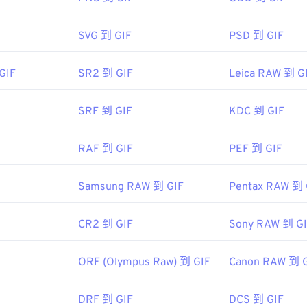
以在所有影像檢視器應用程式、網頁瀏覽器和作業系統上輕鬆開啟。
SVG 到 GIF
PSD 到 GIF
/whatis.techtarget.com/fileformat/RAW-Raw-File-Format-bi
Adobe Photoshop
k">https://whatis.techtarget.com/fileformat/RAW-Raw-File
Microsoft Photos
Photoshop Elements
GIF
SR2 到 GIF
Leica RAW 到 G
0!79164910832028!79165044954577&ef_id=XQ7gggAAAIpSx
www.roxio.com/en/products/creator/pro/?
ing&utm_medium=cpc&utm_term=
SRF 到 GIF
KDC 到 GIF
tor%20nxt%20pro&utm_campaign=Roxio_Bing&msclkid=84b12
">NXT Pro
RAF 到 GIF
PEF 到 GIF
Samsung RAW 到 GIF
Pentax RAW 到 
CR2 到 GIF
Sony RAW 到 G
ORF (Olympus Raw) 到 GIF
Canon RAW 到 
DRF 到 GIF
DCS 到 GIF