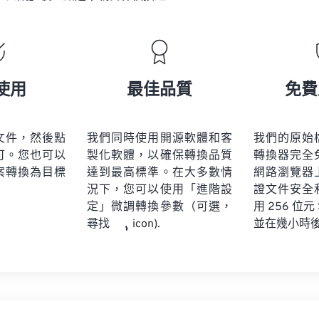
使用
最佳品質
免費
文件，然後點
我們同時使用開源軟體和客
我們的原始
可。您也可以
製化軟體，以確保轉換品質
轉換器完全
案轉換為目標
達到最高標準。在大多數情
網路瀏覽器
況下，您可以使用「進階設
證文件安全
定」微調轉換參數（可選，
用 256 位元
並在幾小時
尋找
icon).