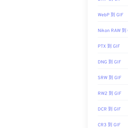
實用版本：
GIF 幾乎可
WebP 到 GIF
href="https:/
target="_blan
bitmap
Nikon RAW 到 
...AL!3085!1
href="https://
utm_source=b
PTX 到 GIF
roxio%20crea
target="_blank
DNG 到 GIF
SRW 到 GIF
RW2 到 GIF
DCR 到 GIF
CR3 到 GIF