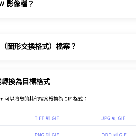
AW 影像檔？
和副檔名不同，RAW 並非縮寫或初始化符號。它的含義正如其字
理的影像，保留了相機感測器捕捉到的所有原始資訊。這些資訊
描述性文字。目前存在開源和專有兩種 RAW 檔案類型。
IF（圖形交換格式）檔案？
RAW 檔案？
檔案的最佳方法是使用相機製造商專門為此開發的軟體。確定製造
GIF) 是一種點陣圖檔案格式，它是基於像素 (
像素
)，並使用 RG
相機拍攝的 RAW 檔案分配自己的副檔名。
IF 使用無損壓縮 (
無損音頻)，並且支援無音訊動畫。
案轉換為目標格式
的用途是以動畫形式出現在廣告、社群媒體上的情緒回覆和表情符
速傳播。
FreeConvert.com 可以將您的其他檔案轉換為 GIF 格式：
使用通用影像檢視器，例如
Adobe Photoshop
、Adobe
XnView M
IF 檔案？
覽器都支援 GIF，這使其比其他圖像格式（例如 PNG）更具優勢。
TIFF 到 GIF
JPG 到 GIF
標準化組織 (ISO)
（包括 iPhone 和 iPad）上打開，這使得它比
Adobe Flash
更
1
PNG 到 GIF
ODD 到 GIF