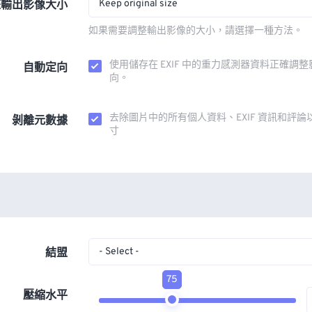
Keep original size
整輸出影像大小
如果需要調整輸出影像的大小，請選擇一種方法。
使用儲存在 EXIF 中的重力感測器資料正確調
自動定向
向。
去除圖片中的所有個人資料、EXIF 資訊和評論
剝離元數據
寸
- Select -
結盟
75
壓縮水平