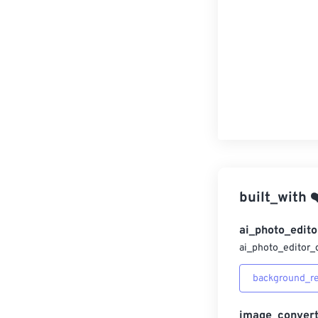
built_with
❤
ai_photo_edito
ai_photo_editor_
background_r
image_convert