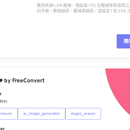
應用有損 LZW 壓縮。預設值 (75) 在壓縮率和音
的平衡。數值越高，壓縮率越高。請設定 1 到 200 
適
重
應
️
by
FreeConvert
另
r
desc
emover
ai_image_generator
magic_eraser
er