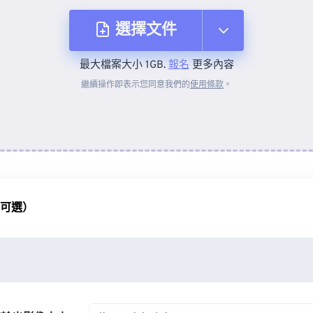
選擇文件
最大檔案大小 1GB.
報名
更多內容
來自裝置
繼續操作即表示您同意我們的
使用條款
。
來自 Dropbox
來自 Google 雲端硬碟
（可選）
來自 OneDrive
來自網址