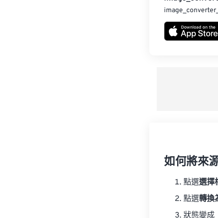
image_converter
如何將來
點選
選擇
點選
轉換
狀態變成