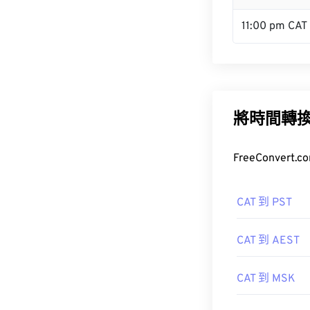
11:00 pm CAT
將時間轉
FreeConve
CAT 到 PST
CAT 到 AEST
CAT 到 MSK