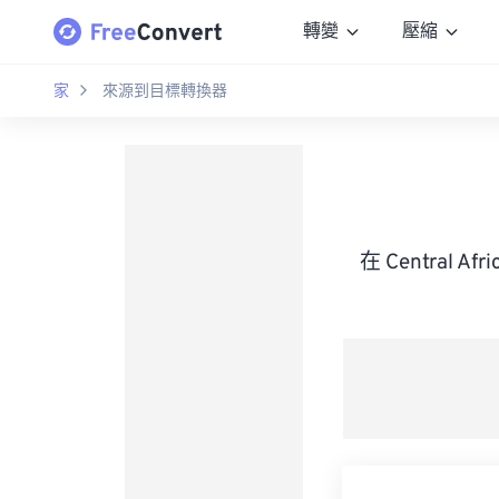
轉變
壓縮
家
來源到目標轉換器
在 Central A