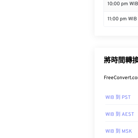
10:00 pm WI
11:00 pm WIB
將時間轉
FreeConve
WIB 到 PST
WIB 到 AEST
WIB 到 MSK