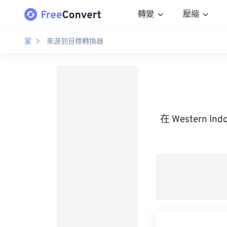
轉變
壓縮
家
來源到目標轉換器
在 Western I