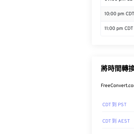
10:00 pm CD
11:00 pm CDT
將時間轉
FreeConve
CDT 到 PST
CDT 到 AEST