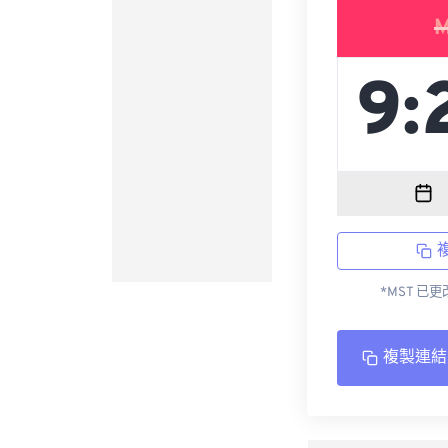
M
*MST 已
複製連結