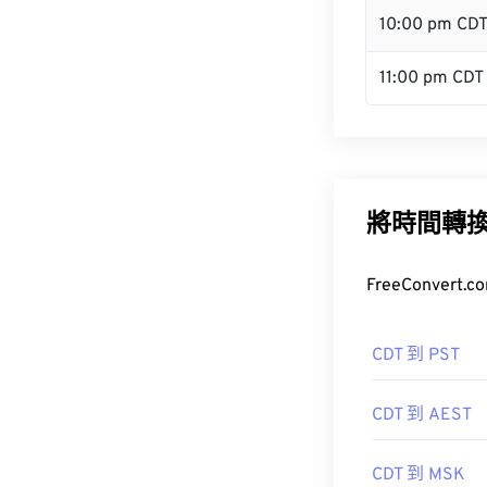
10:00 pm CD
11:00 pm CDT
將時間轉
FreeConve
CDT 到 PST
CDT 到 AEST
CDT 到 MSK