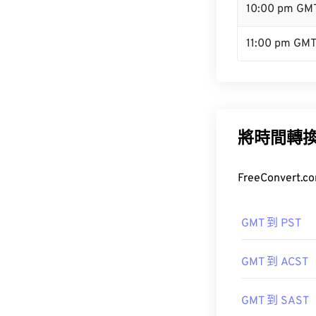
10:00 pm GM
11:00 pm GM
將時間轉
FreeConve
GMT 到 PST
GMT 到 ACST
GMT 到 SAST