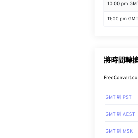
10:00 pm GM
11:00 pm GM
將時間轉
FreeConve
GMT 到 PST
GMT 到 AEST
GMT 到 MSK