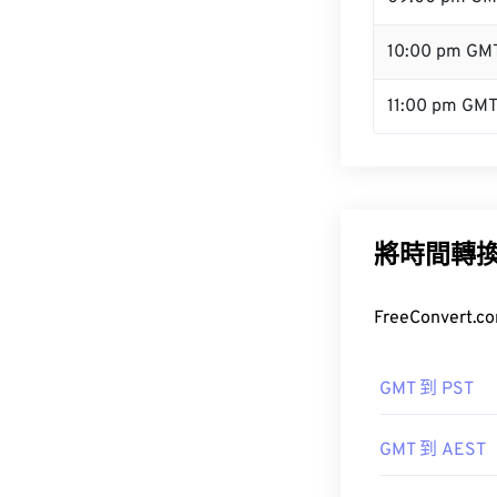
10:00 pm GM
11:00 pm GM
將時間轉
FreeConve
GMT 到 PST
GMT 到 AEST