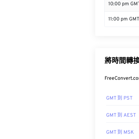
10:00 pm GM
11:00 pm GM
將時間轉
FreeConve
GMT 到 PST
GMT 到 AEST
GMT 到 MSK