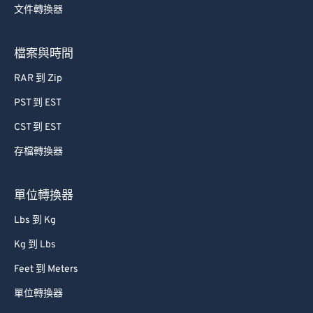
文件轉換器
76
76
77
77
檔案與時間
78
78
RAR 到 Zip
79
79
PST 到 EST
80
80
CST 到 EST
81
81
存檔轉換器
82
82
83
83
單位轉換器
84
84
Lbs 到 Kg
85
85
Kg 到 Lbs
86
86
Feet 到 Meters
87
87
單位轉換器
88
88