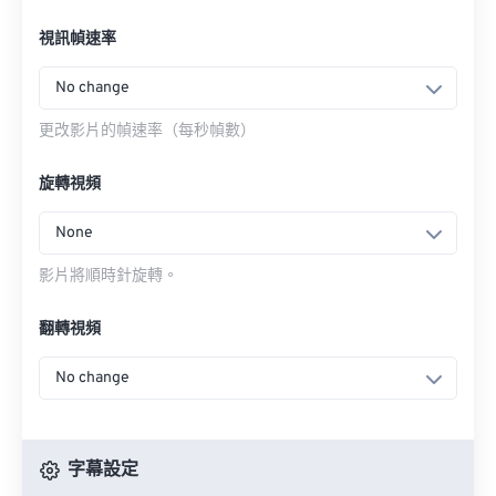
視訊幀速率
No change
更改影片的幀速率（每秒幀數）
旋轉視頻
None
影片將順時針旋轉。
翻轉視頻
No change
字幕設定