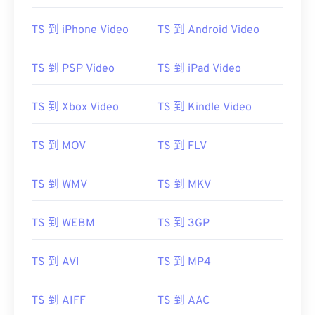
00
00
00
00
00
00
00
00
TS 到 iPhone Video
TS 到 Android Video
TS 到 PSP Video
TS 到 iPad Video
00
00
00
00
00
00
00
00
TS 到 Xbox Video
TS 到 Kindle Video
01
01
01
01
01
01
01
01
02
02
02
02
02
02
02
02
TS 到 MOV
TS 到 FLV
03
03
03
03
03
03
03
03
04
04
04
04
04
04
04
04
TS 到 WMV
TS 到 MKV
05
05
05
05
05
05
05
05
TS 到 WEBM
TS 到 3GP
06
06
06
06
06
06
06
06
07
07
07
07
07
07
07
07
TS 到 AVI
TS 到 MP4
08
08
08
08
08
08
08
08
TS 到 AIFF
TS 到 AAC
09
09
09
09
09
09
09
09