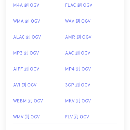
https://en.wikipedia.org/wiki/Ogg
M4A 到 OGV
FLAC 到 OGV
https://www.xiph.org/
WMA 到 OGV
WAV 到 OGV
ALAC 到 OGV
AMR 到 OGV
MP3 到 OGV
AAC 到 OGV
AIFF 到 OGV
MP4 到 OGV
AVI 到 OGV
3GP 到 OGV
WEBM 到 OGV
MKV 到 OGV
WMV 到 OGV
FLV 到 OGV