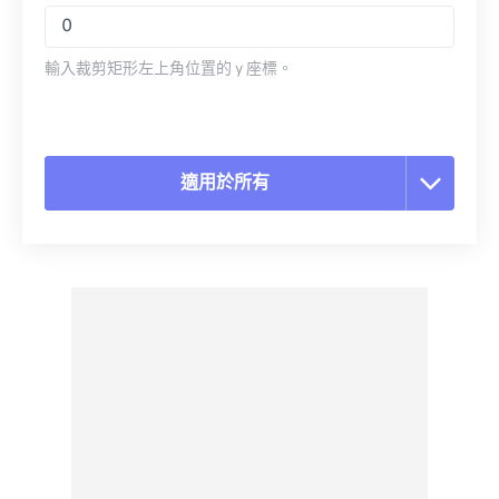
輸入裁剪矩形左上角位置的 y 座標。
適用於所有
重置所有選項
應用預設
另存為預設