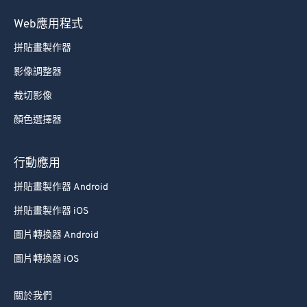
89
89
Web應用程式
90
90
拼貼畫製作器
91
91
影像調整器
92
92
裁切影像
93
93
顏色選擇器
94
94
95
95
行動應用
96
96
拼貼畫製作器 Android
97
97
拼貼畫製作器 iOS
98
98
圖片轉換器 Android
99
99
圖片轉換器 iOS
關於我們