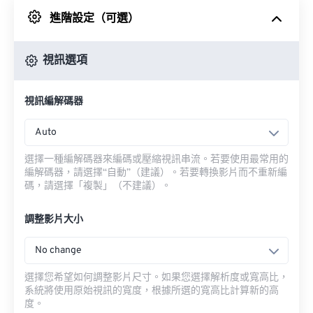
進階設定（可選）
來自 Google 雲端硬碟
視訊選項
來自 OneDrive
視訊編解碼器
來自網址
Auto
選擇一種編解碼器來編碼或壓縮視訊串流。若要使用最常用的
編解碼器，請選擇“自動”（建議）。若要轉換影片而不重新編
碼，請選擇「複製」（不建議）。
調整影片大小
No change
選擇您希望如何調整影片尺寸。如果您選擇解析度或寬高比，
系統將使用原始視訊的寬度，根據所選的寬高比計算新的高
度。