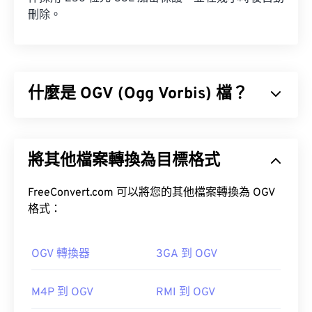
刪除。
什麼是 OGV (Ogg Vorbis) 檔？
Ogg Vorbis (OGV) 是一種免費、開源、未申請專利的
多媒體容器格式和編解碼器。它是 Ogg 格式和編解
將其他檔案轉換為目標格式
碼器家族的一部分，由非營利組織
Xiph.Org 基金會
開發，旨在與
已獲專利的編解碼器
競爭。 OGV 可
時
分複用 (TDM)
FreeConvert.com 可以將您的其他檔案轉換為 OGV
音訊、視訊、文字（字幕）和元資
料。
格式：
OGV 轉換器
3GA 到 OGV
M4P 到 OGV
RMI 到 OGV