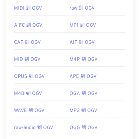
如何開啟 OGV 檔案？
MIDI 到 OGV
raw 到 OGV
VLC 媒體播放器
是開啟 OGV 檔案的最佳選擇。
AIFC 到 OGV
MP1 到 OGV
Winamp
Elmedia
CAF 到 OGV
AIF 到 OGV
MID 到 OGV
M4R 到 OGV
OGV 可以在
Windows Media Player
Windows Media
Player
href="https://www.xiph.org/dshow/">DirectShow
OPUS 到 OGV
APE 到 OGV
過濾器。另一方面，如果播放器不是基於
DirectShow 的，則無需此過濾器。
M4B 到 OGV
OGA 到 OGV
WAVE 到 OGV
MP2 到 OGV
開發者：
Xiph.Org 基金會
初始版本：
2017
raw-audio 到 OGV
OGG 到 OGV
實用連結：