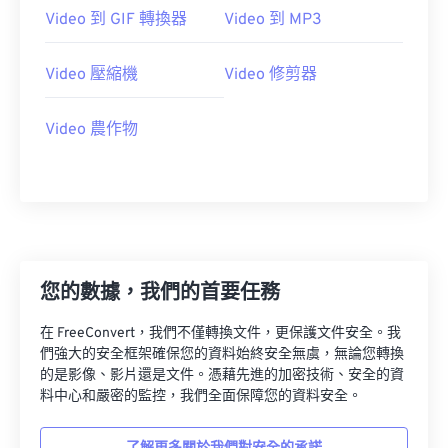
23
23
23
23
23
23
23
23
Video 到 GIF 轉換器
Video 到 MP3
24
24
24
24
24
24
Video 壓縮機
Video 修剪器
25
25
25
25
25
25
26
26
26
26
26
26
Video 農作物
27
27
27
27
27
27
28
28
28
28
28
28
29
29
29
29
29
29
30
30
30
30
30
30
31
31
31
31
31
31
您的數據，我們的首要任務
32
32
32
32
32
32
在 FreeConvert，我們不僅轉換文件，更保護文件安全。我
33
33
33
33
33
33
們強大的安全框架確保您的資料始終安全無虞，無論您轉換
的是影像、影片還是文件。憑藉先進的加密技術、安全的資
34
34
34
34
34
34
料中心和嚴密的監控，我們全面保障您的資料安全。
35
35
35
35
35
35