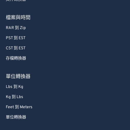
57
57
57
57
57
57
58
58
58
58
58
58
檔案與時間
59
59
59
59
59
59
RAR 到 Zip
60
60
PST 到 EST
61
61
CST 到 EST
62
62
存檔轉換器
63
63
64
64
單位轉換器
65
65
Lbs 到 Kg
66
66
Kg 到 Lbs
67
67
Feet 到 Meters
68
68
單位轉換器
69
69
70
70