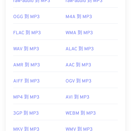
raw-audio 到 MP3
raw-audio 到 MP3
https://en.wikipedia.org/wiki/MP3
https://mpeg.chiariglione.org/standards/mpeg-
OGG 到 MP3
M4A 到 MP3
a/music-player-application-format.html
FLAC 到 MP3
WMA 到 MP3
WAV 到 MP3
ALAC 到 MP3
AMR 到 MP3
AAC 到 MP3
AIFF 到 MP3
OGV 到 MP3
MP4 到 MP3
AVI 到 MP3
3GP 到 MP3
WEBM 到 MP3
MKV 到 MP3
WMV 到 MP3