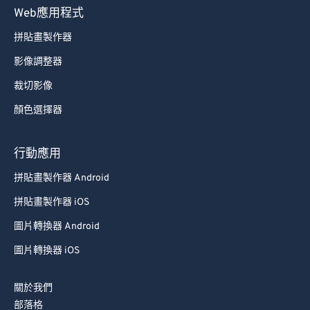
Web應用程式
71
71
拼貼畫製作器
72
72
影像調整器
73
73
裁切影像
74
74
顏色選擇器
75
75
76
76
行動應用
77
77
拼貼畫製作器 Android
78
78
拼貼畫製作器 iOS
79
79
圖片轉換器 Android
80
80
圖片轉換器 iOS
81
81
82
82
關於我們
83
83
部落格