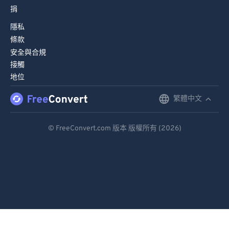
捐
84
84
隱私
85
85
條款
86
86
安全與合規
87
87
接觸
地位
88
88
繁體中文
English
89
89
90
90
Deutsch
© FreeConvert.com 版本 版權所有 (2026)
91
91
Español
92
92
Français
93
93
Português
94
94
95
95
Italiano
96
96
Dutch