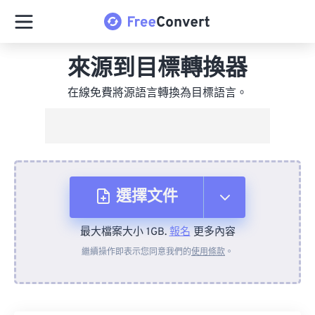
來源到目標轉換器
在線免費將源語言轉換為目標語言。
選擇文件
最大檔案大小 1GB.
報名
更多內容
來自裝置
繼續操作即表示您同意我們的
使用條款
。
來自 Dropbox