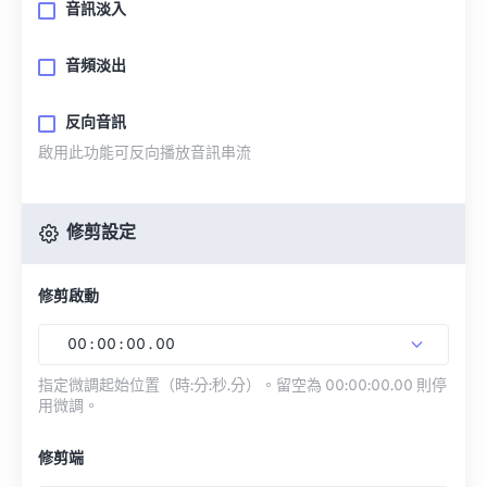
音訊淡入
音頻淡出
反向音訊
啟用此功能可反向播放音訊串流
修剪設定
修剪啟動
00
:
00
:
00
.
00
指定微調起始位置（時:分:秒.分）。留空為 00:00:00.00 則停
用微調。
修剪端