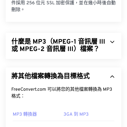
件採用 256 位元 SSL 加密保護，並在幾小時後自動
刪除。
什麼是 MP3（MPEG-1 音訊層 III
或 MPEG-2 音訊層 III）檔案？
MPEG-1 音訊層 III 或 MPEG-2 音訊層 III (MP3) 是一
種數位音訊編碼格式，用於將音訊序列壓縮成非常小
將其他檔案轉換為目標格式
的文件，以便進行數位儲存和傳輸。 MP3 檔案是消
費者最常用的音訊檔案格式。由於其體積小、音質尚
可接受，MP3 檔案易於儲存和共享，因此被廣泛使
FreeConvert.com 可以將您的其他檔案轉換為 MP3
用。
格式：
MP3 轉換器
3GA 到 MP3
如何開啟 MP3 檔案？