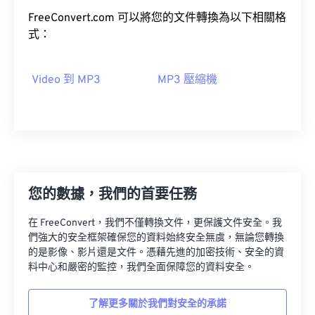
FreeConvert.com 可以將您的文件轉換為以下相關格
05
05
05
05
05
05
05
05
式：
06
06
06
06
06
06
06
06
07
07
07
07
07
07
07
07
Video 到 MP3
MP3 壓縮機
08
08
08
08
08
08
08
08
09
09
09
09
09
09
09
09
10
10
10
10
10
10
10
10
11
11
11
11
11
11
11
11
12
12
12
12
12
12
12
12
您的數據，我們的首要任務
13
13
13
13
13
13
13
13
在 FreeConvert，我們不僅轉換文件，更保護文件安全。我
14
14
14
14
14
14
14
14
們強大的安全框架確保您的資料始終安全無虞，無論您轉換
的是影像、影片還是文件。憑藉先進的加密技術、安全的資
15
15
15
15
15
15
15
15
料中心和嚴密的監控，我們全面保障您的資料安全。
16
16
16
16
16
16
16
16
了解更多關於我們對安全的承諾
17
17
17
17
17
17
17
17