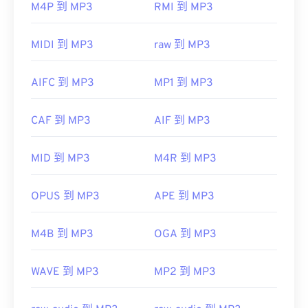
M4P 到 MP3
RMI 到 MP3
由於 MP3 檔案非常普及，大多數主流音訊播放程式
都支援它們。
MIDI 到 MP3
raw 到 MP3
iTunes
預覽 MP3
AIFC 到 MP3
MP1 到 MP3
另一個可以開啟 MP3 檔案的程式是
VLC 媒體播放
器
。請注意，還有兩種其他檔案類型也使用 MP3 副
CAF 到 MP3
AIF 到 MP3
檔名。
Masterpoint green points data
MID 到 MP3
M4R 到 MP3
TeslaCrypt 3.0Crypt 3.勒索軟體加密檔案
OPUS 到 MP3
APE 到 MP3
M4B 到 MP3
OGA 到 MP3
開發方：
ISO
/
IEC
，
動態圖像專家組
WAVE 到 MP3
MP2 到 MP3
初始發布：
1993
實用連結：