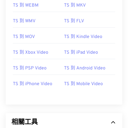
TS 到 WEBM
TS 到 MKV
TS 到 WMV
TS 到 FLV
TS 到 MOV
TS 到 Kindle Video
TS 到 Xbox Video
TS 到 iPad Video
00
00
00
00
00
00
00
00
TS 到 PSP Video
TS 到 Android Video
TS 到 iPhone Video
TS 到 Mobile Video
00
00
00
00
00
00
00
00
01
01
01
01
01
01
01
01
02
02
02
02
02
02
02
02
03
03
03
03
03
03
03
03
相關工具
04
04
04
04
04
04
04
04