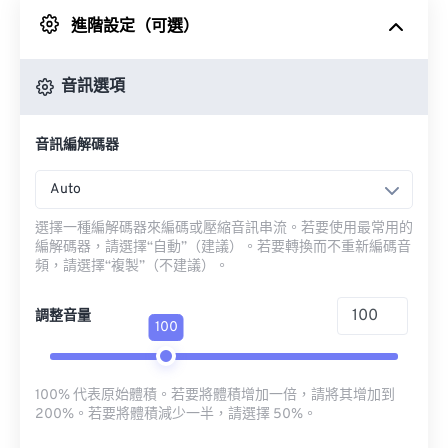
進階設定（可選）
來自 Google 雲端硬碟
音訊選項
來自 OneDrive
音訊編解碼器
來自網址
Auto
選擇一種編解碼器來編碼或壓縮音訊串流。若要使用最常用的
編解碼器，請選擇“自動”（建議）。若要轉換而不重新編碼音
頻，請選擇“複製”（不建議）。
調整音量
100
100% 代表原始體積。若要將體積增加一倍，請將其增加到
200%。若要將體積減少一半，請選擇 50%。