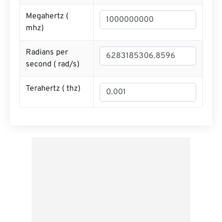
Megahertz (
mhz
)
Radians per
second (
rad/s
)
Terahertz (
thz
)