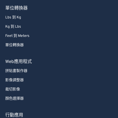
81
81
單位轉換器
82
82
Lbs 到 Kg
83
83
Kg 到 Lbs
84
84
Feet 到 Meters
85
85
單位轉換器
86
86
87
87
Web應用程式
88
88
拼貼畫製作器
89
89
影像調整器
90
90
裁切影像
91
91
顏色選擇器
92
92
93
93
行動應用