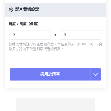
影片裁切設定
寬度 x 高度（像素）
x
請輸入裁切矩形的寬度和高度，單位為像素（0-10000）。奇
數尺寸將向下取整到最接近的偶數。
適用於所有
重置所有選項
應用預設
另存為預設