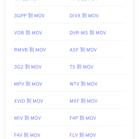
們分別是 AutoCAD AutoFlix 和 ROSE Online。這兩
https://en.wikipedia.org/wiki/Windows_Media_Audio
種文件類型彼此無關，一種已過時，另一種與線上遊
3GPP 到 MOV
DIVX 到 MOV
https://docs.microsoft.com/en-
戲相關。
us/windows/desktop/medfound/windows-media-
VOB 到 MOV
DVR-MS 到 MOV
codecs
RMVB 到 MOV
ASF 到 MOV
開發者：
蘋果
3G2 到 MOV
TS 到 MOV
首次發布：
2001年
實用連結：
MPV 到 MOV
WTV 到 MOV
https://en.wikipedia.org/wiki/QuickTime_File_Format
https://developer.apple.com/library/archive/documen
XVID 到 MOV
MXF 到 MOV
CH203-BBCGDDDF
M1V 到 MOV
F4P 到 MOV
F4V 到 MOV
FLV 到 MOV