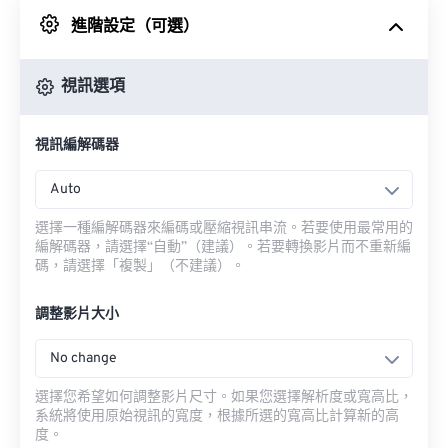
進階設定（可選）
來自 Google 雲端硬碟
視訊選項
來自 OneDrive
視訊編解碼器
來自網址
Auto
選擇一種編解碼器來編碼或壓縮視訊串流。若要使用最常用的
編解碼器，請選擇“自動”（建議）。若要轉換影片而不重新編
碼，請選擇「複製」（不建議）。
調整影片大小
No change
選擇您希望如何調整影片尺寸。如果您選擇解析度或寬高比，
系統將使用原始視訊的寬度，根據所選的寬高比計算新的高
度。