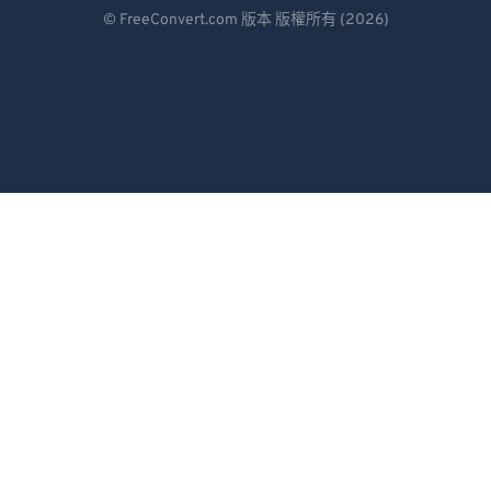
Deutsch
© FreeConvert.com 版本 版權所有 (2026)
Español
Français
Português
Italiano
Dutch
日本語
简体中文
繁體中文
한국어
Svenska