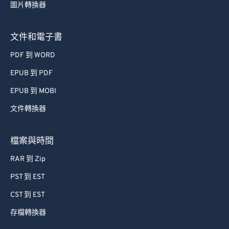
67
67
圖片轉換器
68
68
69
69
文件和電子書
70
70
PDF 到 WORD
71
71
EPUB 到 PDF
72
72
EPUB 到 MOBI
73
73
文件轉換器
74
74
75
75
檔案與時間
76
76
RAR 到 Zip
77
77
PST 到 EST
78
78
CST 到 EST
79
79
存檔轉換器
80
80