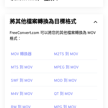
Windows Media
Apple QuickTime (MOV) 是一種容器格式，可保存各
種類型的多媒體文件，包括
3D
和
虛擬實境 (VR)
文
將其他檔案轉換為目標格式
件。它以方便用戶將多媒體檔案保存到設備上而聞
名。
如何開啟WMA檔案？
FreeConvert.com 可以將您的其他檔案轉換為 MOV
格式：
作為
Windows Media
的關鍵元件，
Windows Media
Player
支援WMA文件，並且通常是開啟這些檔案的
預設程式。然而，由於WMA檔案相對普及，許多其
MOV 轉換器
M2TS 到 MOV
他播放器和程式也支援這種檔案類型。
如何開啟 MOV 檔案？
WMA
MTS 到 MOV
MPEG 到 MOV
預設情況下，MOV 檔案使用 QuickTime 開啟。
VLC
SWF 到 MOV
MOD 到 MOV
其他可以開啟 WMA 檔案的程式包括
VLC 媒體播放
媒體播放器
器
和
UltraMixer
。
M4V 到 MOV
QT 到 MOV
OverDrive Media
Console
Apple iOS
Google Android
請注意，還有兩種檔案類型也使用 MOV 副檔名。它
RM 到 MOV
MPG 到 MOV