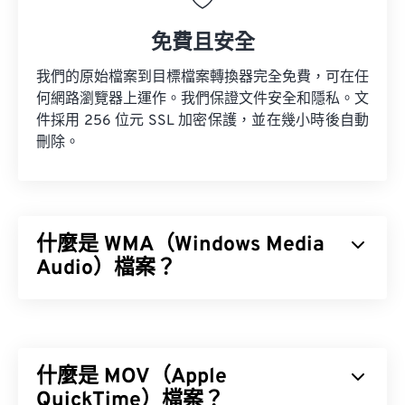
免費且安全
我們的原始檔案到目標檔案轉換器完全免費，可在任
何網路瀏覽器上運作。我們保證文件安全和隱私。文
件採用 256 位元 SSL 加密保護，並在幾小時後自動
刪除。
什麼是 WMA（Windows Media
Audio）檔案？
微軟最初開發
Windows Media Audio (WMA)
檔案格式
是為了與 MP3 檔案格式競爭。 WMA 既是一種音訊
編解碼器，也是一種音訊格式。自 1999 年誕生以
什麼是 MOV（Apple
來，WMA 不斷發展，推出了多個更新版本：
WMA
Pro
QuickTime）檔案？
、
WMA Voice
。