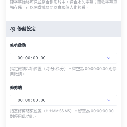
硬字幕始終可見並整合到影片中，適合永久字幕；而軟字幕單
獨存儲，可以開啟或關閉以實現個人化觀看。
修剪設定
修剪啟動
00
:
00
:
00
.
00
指定微調起始位置（時:分:秒.分）。留空為 00:00:00.00 則停
用微調。
修剪端
00
:
00
:
00
.
00
指定修剪結束位置（HH:MM:SS.MS）。留空為 00:00:00.00
則停用此功能。