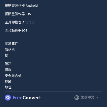
94
94
拼貼畫製作器 Android
95
95
拼貼畫製作器 iOS
96
96
圖片轉換器 Android
97
97
圖片轉換器 iOS
98
98
關於我們
99
99
部落格
捐
隱私
條款
安全與合規
接觸
地位
繁體中文
English