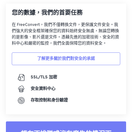
28
28
28
28
28
28
您的數據，我們的首要任務
29
29
29
29
29
29
在 FreeConvert，我們不僅轉換文件，更保護文件安全。我
30
30
30
30
30
30
們強大的安全框架確保您的資料始終安全無虞，無論您轉換
31
31
31
31
31
31
的是影像、影片還是文件。憑藉先進的加密技術、安全的資
料中心和嚴密的監控，我們全面保障您的資料安全。
32
32
32
32
32
32
33
33
33
33
33
33
了解更多關於我們對安全的承諾
34
34
34
34
34
34
35
35
35
35
35
35
SSL/TLS 加密
36
36
36
36
36
36
安全資料中心
37
37
37
37
37
37
存取控制和身份驗證
38
38
38
38
38
38
39
39
39
39
39
39
40
40
40
40
40
40