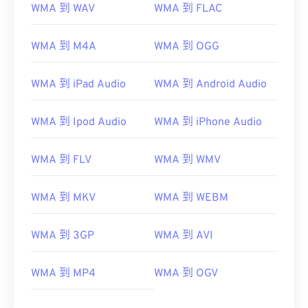
WMA 到 WAV
WMA 到 FLAC
02
02
02
02
02
02
02
02
03
03
03
03
03
03
03
03
WMA 到 M4A
WMA 到 OGG
04
04
04
04
04
04
04
04
WMA 到 iPad Audio
WMA 到 Android Audio
05
05
05
05
05
05
05
05
06
06
06
06
06
06
06
06
WMA 到 Ipod Audio
WMA 到 iPhone Audio
07
07
07
07
07
07
07
07
WMA 到 FLV
WMA 到 WMV
08
08
08
08
08
08
08
08
09
09
09
09
09
09
09
09
WMA 到 MKV
WMA 到 WEBM
10
10
10
10
10
10
10
10
11
11
11
11
11
11
11
11
WMA 到 3GP
WMA 到 AVI
12
12
12
12
12
12
12
12
WMA 到 MP4
WMA 到 OGV
13
13
13
13
13
13
13
13
14
14
14
14
14
14
14
14