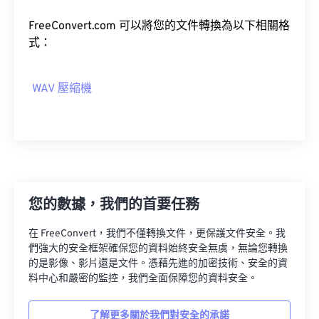
04
04
04
04
04
04
04
04
05
05
05
05
05
05
05
05
FreeConvert.com 可以將您的文件轉換為以下相關格
式：
06
06
06
06
06
06
06
06
07
07
07
07
07
07
07
07
WAV 壓縮機
08
08
08
08
08
08
08
08
09
09
09
09
09
09
09
09
10
10
10
10
10
10
10
10
11
11
11
11
11
11
11
11
12
12
12
12
12
12
12
12
您的數據，我們的首要任務
13
13
13
13
13
13
13
13
在 FreeConvert，我們不僅轉換文件，更保護文件安全。我
14
14
14
14
14
14
14
14
們強大的安全框架確保您的資料始終安全無虞，無論您轉換
的是影像、影片還是文件。憑藉先進的加密技術、安全的資
15
15
15
15
15
15
15
15
料中心和嚴密的監控，我們全面保障您的資料安全。
16
16
16
16
16
16
16
16
17
17
17
17
17
17
17
17
了解更多關於我們對安全的承諾