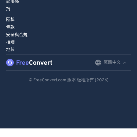
部落格
捐
84
84
隱私
85
85
條款
86
86
安全與合規
87
87
接觸
地位
88
88
89
89
繁體中文
English
90
90
Deutsch
© FreeConvert.com 版本 版權所有 (2026)
91
91
Español
92
92
Français
93
93
Português
94
94
95
95
Italiano
96
96