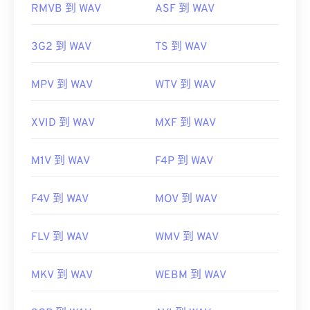
RMVB 到 WAV
ASF 到 WAV
https://en.wikipedia.org/wiki/WAV
https://www.techopedia.com/definition/12636/wavefor
3G2 到 WAV
TS 到 WAV
audio-wav
MPV 到 WAV
WTV 到 WAV
XVID 到 WAV
MXF 到 WAV
M1V 到 WAV
F4P 到 WAV
F4V 到 WAV
MOV 到 WAV
FLV 到 WAV
WMV 到 WAV
MKV 到 WAV
WEBM 到 WAV