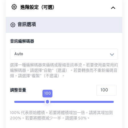
進階設定（可選）
來自 Google 雲端硬碟
音訊選項
來自 OneDrive
音訊編解碼器
來自網址
Auto
選擇一種編解碼器來編碼或壓縮音訊串流。若要使用最常用的
編解碼器，請選擇“自動”（建議）。若要轉換而不重新編碼音
頻，請選擇“複製”（不建議）。
調整音量
100
100% 代表原始體積。若要將體積增加一倍，請將其增加到
200%。若要將體積減少一半，請選擇 50%。