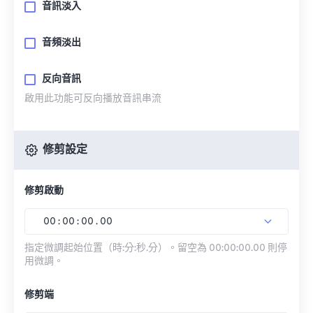
音訊淡入
音頻淡出
反向音訊
啟用此功能可反向播放音訊串流
修剪設定
修剪啟動
00
:
00
:
00
.
00
指定微調起始位置（時:分:秒.分）。留空為 00:00:00.00 則停
用微調。
修剪端