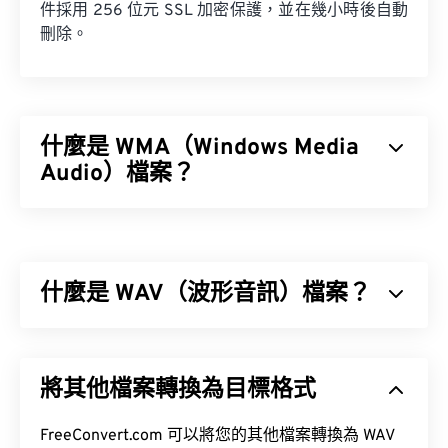
件採用 256 位元 SSL 加密保護，並在幾小時後自動
刪除。
什麼是 WMA（Windows Media
Audio）檔案？
微軟最初開發
Windows Media Audio (WMA)
檔案格式
是為了與 MP3 檔案格式競爭。 WMA 既是一種音訊
編解碼器，也是一種音訊格式。自 1999 年誕生以
什麼是 WAV（波形音訊）檔案？
來，WMA 不斷發展，推出了多個更新版本：
WMA
Pro
、
WMA Voice
。
波形音訊 (WAV) 是最受歡迎的無損音訊檔案數位音
Windows Media
訊格式。 WAV 是 IBM 和 Windows 對
資源交換檔案
將其他檔案轉換為目標格式
格式 (RIFF)
進行迭代的成果。 WAV 檔案比
M4A
和
MP3
檔案大得多，因此不太適合在便攜式播放器等
消費級設備上使用。
FreeConvert.com 可以將您的其他檔案轉換為 WAV