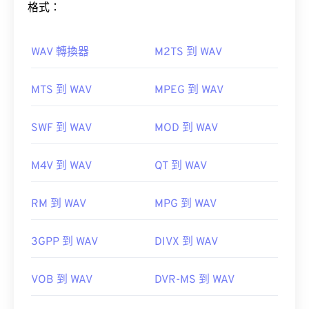
如何開啟WMA檔案？
格式：
作為
Windows Media
的關鍵元件，
Windows Media
Player
支援WMA文件，並且通常是開啟這些檔案的
WAV 轉換器
M2TS 到 WAV
預設程式。然而，由於WMA檔案相對普及，許多其
如何開啟 WAV 檔案？
他播放器和程式也支援這種檔案類型。
MTS 到 WAV
MPEG 到 WAV
開啟 WAV 檔案的預設播放器是
Windows Media
WMA
Player
。
SWF 到 WAV
MOD 到 WAV
iTunes
VLC 媒體播放器
WAV
其他可以開啟 WMA 檔案的程式包括
VLC 媒體播放
M4V 到 WAV
QT 到 WAV
器
和
UltraMixer
。
UltraMixer
OverDrive Media
RM 到 WAV
MPG 到 WAV
Console
Apple iOS
Google Android
Elmedia Player
3GPP 到 WAV
DIVX 到 WAV
https://en.wikipedia.org/wiki/Windows_Media_Audio
開發者：
Microsoft
，
IBIB
https://docs.microsoft.com/en-
VOB 到 WAV
DVR-MS 到 WAV
us/windows/desktop/medfound/windows-media-
初始發布：
1991
codecs
實用連結：