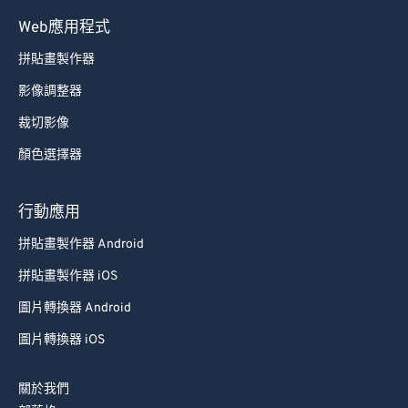
70
70
Web應用程式
71
71
拼貼畫製作器
72
72
影像調整器
73
73
裁切影像
74
74
顏色選擇器
75
75
76
76
行動應用
77
77
拼貼畫製作器 Android
78
78
拼貼畫製作器 iOS
79
79
圖片轉換器 Android
80
80
圖片轉換器 iOS
81
81
82
82
關於我們
83
83