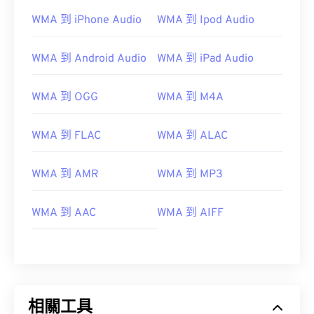
WMA 到 iPhone Audio
WMA 到 Ipod Audio
WMA 到 Android Audio
WMA 到 iPad Audio
WMA 到 OGG
WMA 到 M4A
WMA 到 FLAC
WMA 到 ALAC
00
00
00
00
00
00
00
00
WMA 到 AMR
WMA 到 MP3
WMA 到 AAC
WMA 到 AIFF
00
00
00
00
00
00
00
00
01
01
01
01
01
01
01
01
02
02
02
02
02
02
02
02
03
03
03
03
03
03
03
03
相關工具