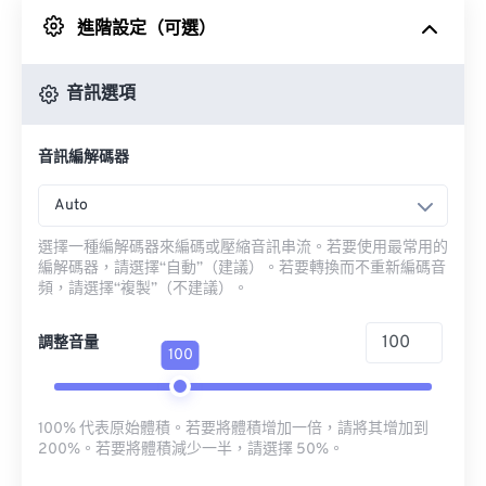
進階設定（可選）
來自 Google 雲端硬碟
音訊選項
來自 OneDrive
音訊編解碼器
來自網址
Auto
選擇一種編解碼器來編碼或壓縮音訊串流。若要使用最常用的
編解碼器，請選擇“自動”（建議）。若要轉換而不重新編碼音
頻，請選擇“複製”（不建議）。
調整音量
100
100% 代表原始體積。若要將體積增加一倍，請將其增加到
200%。若要將體積減少一半，請選擇 50%。