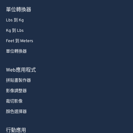
62
62
單位轉換器
63
63
Lbs 到 Kg
64
64
Kg 到 Lbs
65
65
Feet 到 Meters
66
66
單位轉換器
67
67
68
68
Web應用程式
69
69
拼貼畫製作器
70
70
影像調整器
71
71
裁切影像
72
72
顏色選擇器
73
73
74
74
行動應用