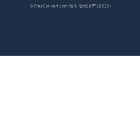
Deutsch
88
88
© FreeConvert.com 版本 版權所有 (2026)
Español
89
89
90
90
Français
91
91
Português
92
92
Italiano
93
93
Dutch
94
94
日本語
95
95
96
96
简体中文
97
97
繁體中文
98
98
한국어
99
99
Svenska