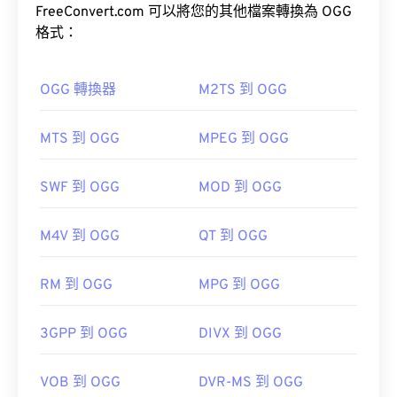
如何開啟WMA檔案？
藝人和曲目標題資訊。
FreeConvert.com 可以將您的其他檔案轉換為 OGG
格式：
作為
Windows Media
的關鍵元件，
Windows Media
Player
支援WMA文件，並且通常是開啟這些檔案的
如何開啟 OGG 檔案？
預設程式。然而，由於WMA檔案相對普及，許多其
OGG 轉換器
M2TS 到 OGG
他播放器和程式也支援這種檔案類型。
開啟 OGG 檔案的預設程式是
VLC 媒體播放器
。
WMA
MTS 到 OGG
MPEG 到 OGG
RealPlayer
Winamp
Xine
Xiph.Org 基金會
SWF 到 OGG
MOD 到 OGG
其他可以開啟 WMA 檔案的程式包括
VLC 媒體播放
初始版本：
2000
器
和
UltraMixer
。
實用連結：
M4V 到 OGG
QT 到 OGG
OverDrive Media
https://en.wikipedia.org/wiki/Ogg
Console
Apple iOS
Google Android
RM 到 OGG
MPG 到 OGG
https://xiph.org/vorbis/
https://en.wikipedia.org/wiki/Windows_Media_Audio
3GPP 到 OGG
DIVX 到 OGG
https://docs.microsoft.com/en-
us/windows/desktop/medfound/windows-media-
VOB 到 OGG
DVR-MS 到 OGG
codecs