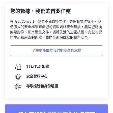
09
09
09
09
09
09
09
09
您的數據，我們的首要任務
10
10
10
10
10
10
10
10
11
11
11
11
11
11
11
11
在 FreeConvert，我們不僅轉換文件，更保護文件安全。我
們強大的安全框架確保您的資料始終安全無虞，無論您轉換
12
12
12
12
12
12
12
12
的是影像、影片還是文件。憑藉先進的加密技術、安全的資
料中心和嚴密的監控，我們全面保障您的資料安全。
13
13
13
13
13
13
13
13
14
14
14
14
14
14
14
14
了解更多關於我們對安全的承諾
15
15
15
15
15
15
15
15
16
16
16
16
16
16
16
16
SSL/TLS 加密
17
17
17
17
17
17
17
17
安全資料中心
18
18
18
18
18
18
18
18
存取控制和身份驗證
19
19
19
19
19
19
19
19
20
20
20
20
20
20
20
20
21
21
21
21
21
21
21
21