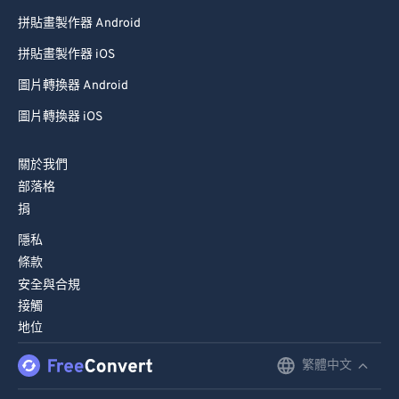
75
75
拼貼畫製作器 Android
76
76
拼貼畫製作器 iOS
77
77
圖片轉換器 Android
78
78
圖片轉換器 iOS
79
79
關於我們
80
80
部落格
81
81
捐
82
82
隱私
83
83
條款
安全與合規
84
84
接觸
85
85
地位
86
86
繁體中文
English
87
87