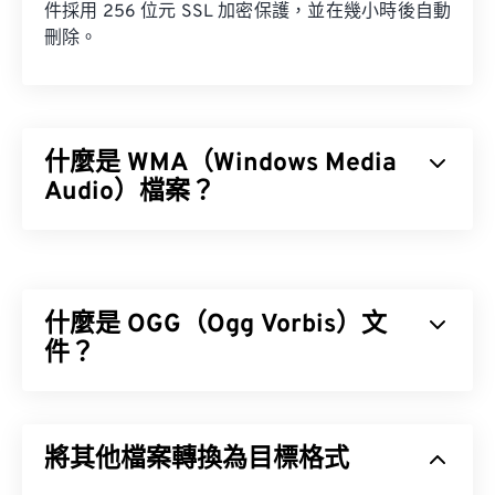
件採用 256 位元 SSL 加密保護，並在幾小時後自動
刪除。
什麼是 WMA（Windows Media
Audio）檔案？
微軟最初開發
Windows Media Audio (WMA)
檔案格式
是為了與 MP3 檔案格式競爭。 WMA 既是一種音訊
編解碼器，也是一種音訊格式。自 1999 年誕生以
什麼是 OGG（Ogg Vorbis）文
來，WMA 不斷發展，推出了多個更新版本：
WMA
Pro
件？
、
WMA Voice
。
Windows Media
Ogg Vorbis (OGG) 是一種使用 Ogg Vorbis 壓縮格式
的檔案。 OGG 是由 Xiph.Org 基金會提供的一種免
將其他檔案轉換為目標格式
專利、免版稅的編碼方案。與
MP3
檔案一樣，OGG
檔案以其高品質而聞名。 OGG 檔案包含元資料以及