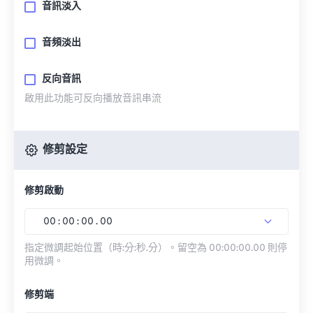
音訊淡入
音頻淡出
反向音訊
啟用此功能可反向播放音訊串流
修剪設定
修剪啟動
00
:
00
:
00
.
00
指定微調起始位置（時:分:秒.分）。留空為 00:00:00.00 則停
用微調。
修剪端