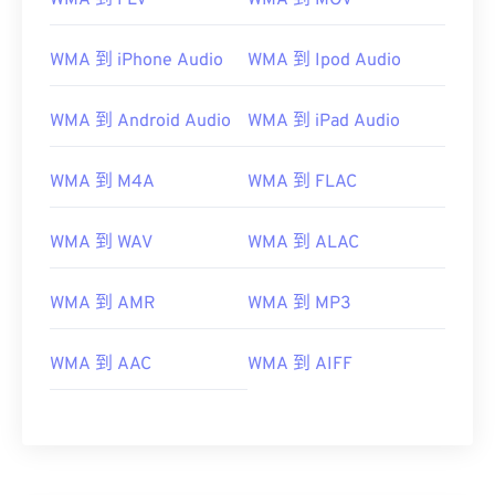
WMA 到 FLV
WMA 到 MOV
WMA 到 iPhone Audio
WMA 到 Ipod Audio
00
00
00
00
00
00
00
00
WMA 到 Android Audio
WMA 到 iPad Audio
00
00
00
00
00
00
00
00
WMA 到 M4A
WMA 到 FLAC
01
01
01
01
01
01
01
01
WMA 到 WAV
WMA 到 ALAC
02
02
02
02
02
02
02
02
03
03
03
03
03
03
03
03
WMA 到 AMR
WMA 到 MP3
04
04
04
04
04
04
04
04
05
05
05
05
05
05
05
05
WMA 到 AAC
WMA 到 AIFF
06
06
06
06
06
06
06
06
07
07
07
07
07
07
07
07
08
08
08
08
08
08
08
08