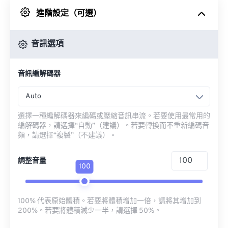
進階設定（可選）
來自 Google 雲端硬碟
音訊選項
來自 OneDrive
音訊編解碼器
來自網址
Auto
選擇一種編解碼器來編碼或壓縮音訊串流。若要使用最常用的
編解碼器，請選擇“自動”（建議）。若要轉換而不重新編碼音
頻，請選擇“複製”（不建議）。
調整音量
100
100% 代表原始體積。若要將體積增加一倍，請將其增加到
200%。若要將體積減少一半，請選擇 50%。