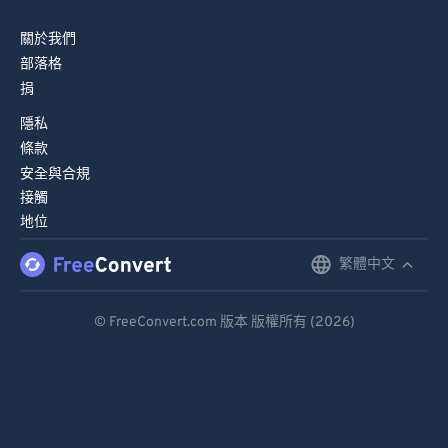
78
78
關於我們
79
79
部落格
捐
80
80
隱私
81
81
條款
82
82
安全與合規
83
83
接觸
地位
84
84
繁體中文
85
85
English
86
86
Deutsch
© FreeConvert.com 版本 版權所有 (2026)
87
87
Español
88
88
Français
89
89
Português
90
90