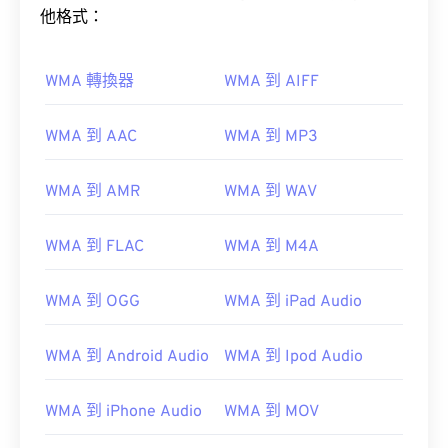
他格式：
WMA 轉換器
WMA 到 AIFF
WMA 到 AAC
WMA 到 MP3
WMA 到 AMR
WMA 到 WAV
WMA 到 FLAC
WMA 到 M4A
WMA 到 OGG
WMA 到 iPad Audio
WMA 到 Android Audio
WMA 到 Ipod Audio
WMA 到 iPhone Audio
WMA 到 MOV
00
00
00
00
00
00
00
00