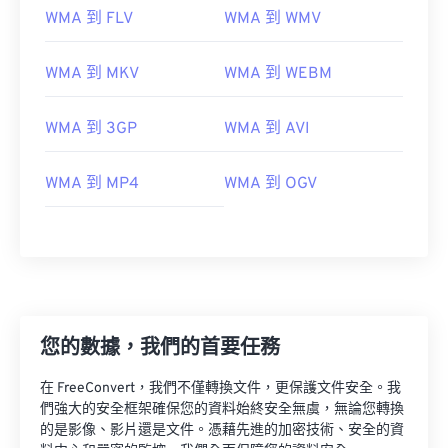
WMA 到 FLV
WMA 到 WMV
00
00
00
00
00
00
00
00
WMA 到 MKV
WMA 到 WEBM
01
01
01
01
01
01
01
01
WMA 到 3GP
WMA 到 AVI
02
02
02
02
02
02
02
02
03
03
03
03
03
03
03
03
WMA 到 MP4
WMA 到 OGV
04
04
04
04
04
04
04
04
05
05
05
05
05
05
05
05
06
06
06
06
06
06
06
06
07
07
07
07
07
07
07
07
08
08
08
08
08
08
08
08
您的數據，我們的首要任務
09
09
09
09
09
09
09
09
在 FreeConvert，我們不僅轉換文件，更保護文件安全。我
10
10
10
10
10
10
10
10
們強大的安全框架確保您的資料始終安全無虞，無論您轉換
的是影像、影片還是文件。憑藉先進的加密技術、安全的資
11
11
11
11
11
11
11
11