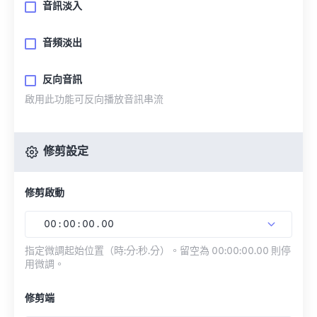
音訊淡入
音頻淡出
反向音訊
啟用此功能可反向播放音訊串流
修剪設定
修剪啟動
00
:
00
:
00
.
00
指定微調起始位置（時:分:秒.分）。留空為 00:00:00.00 則停
用微調。
修剪端