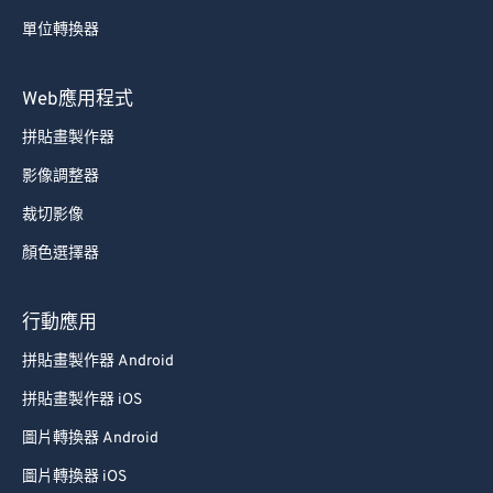
64
64
單位轉換器
65
65
66
66
Web應用程式
67
67
拼貼畫製作器
68
68
影像調整器
69
69
裁切影像
70
70
顏色選擇器
71
71
72
72
行動應用
73
73
拼貼畫製作器 Android
74
74
拼貼畫製作器 iOS
75
75
圖片轉換器 Android
76
76
圖片轉換器 iOS
77
77