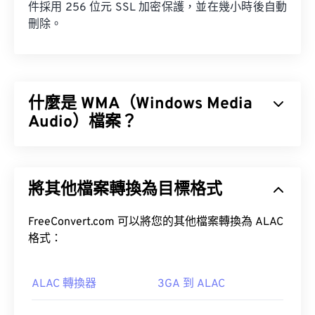
件採用 256 位元 SSL 加密保護，並在幾小時後自動
刪除。
什麼是 WMA（Windows Media
Audio）檔案？
微軟最初開發
Windows Media Audio (WMA)
檔案格式
是為了與 MP3 檔案格式競爭。 WMA 既是一種音訊
將其他檔案轉換為目標格式
編解碼器，也是一種音訊格式。自 1999 年誕生以
來，WMA 不斷發展，推出了多個更新版本：
WMA
Pro
FreeConvert.com 可以將您的其他檔案轉換為 ALAC
、
WMA Voice
。
格式：
Windows Media
ALAC 轉換器
3GA 到 ALAC