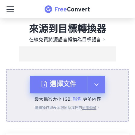
來源到目標轉換器
在線免費將源語言轉換為目標語言。
選擇文件
最大檔案大小 1GB.
報名
更多內容
來自裝置
繼續操作即表示您同意我們的
使用條款
。
來自 Dropbox