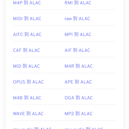
如何開啟WMA檔案？
M4P 到 ALAC
RMI 到 ALAC
作為
Windows Media
的關鍵元件，
Windows Media
MIDI 到 ALAC
raw 到 ALAC
Player
支援WMA文件，並且通常是開啟這些檔案的
預設程式。然而，由於WMA檔案相對普及，許多其
AIFC 到 ALAC
MP1 到 ALAC
他播放器和程式也支援這種檔案類型。
WMA
CAF 到 ALAC
AIF 到 ALAC
其他可以開啟 WMA 檔案的程式包括
VLC 媒體播放
MID 到 ALAC
M4R 到 ALAC
器
和
UltraMixer
。
OverDrive Media
OPUS 到 ALAC
APE 到 ALAC
Console
Apple iOS
Google Android
M4B 到 ALAC
OGA 到 ALAC
https://en.wikipedia.org/wiki/Windows_Media_Audio
https://docs.microsoft.com/en-
WAVE 到 ALAC
MP2 到 ALAC
us/windows/desktop/medfound/windows-media-
codecs