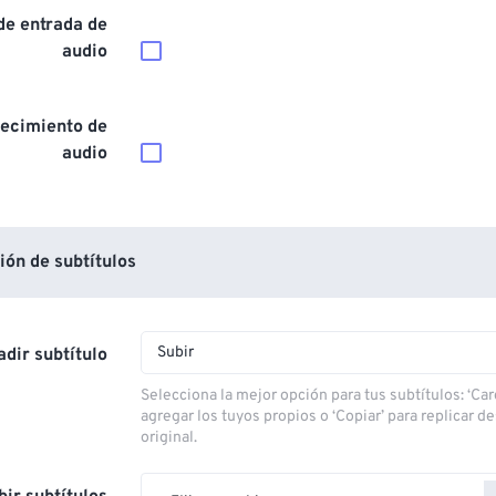
de entrada de
audio
ecimiento de
audio
ón de subtítulos
Subir
dir subtítulo
Selecciona la mejor opción para tus subtítulos: ‘Car
agregar los tuyos propios o ‘Copiar’ para replicar d
original.