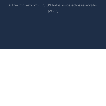
Deutsch
© FreeConvert.comVERSIÓN Todos los derechos reservados
(2026)
Español
Français
Português
Italiano
Dutch
日本語
简体中文
繁體中文
한국어
Svenska