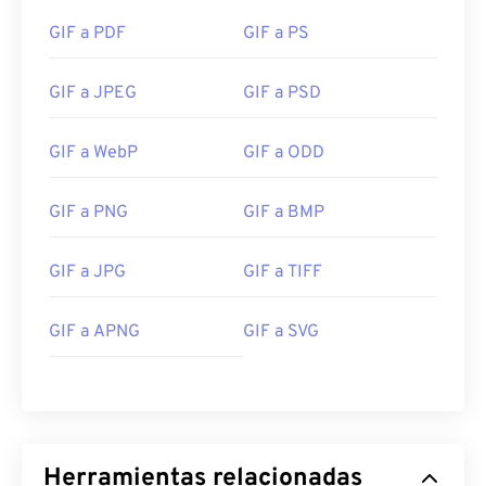
https://www.webdesignerdepot.com/2009/03/diseño-
GIF a PDF
GIF a PS
de-interfaz-de-sistema-operativo-entre-1981-
2009/
GIF a JPEG
GIF a PSD
GIF a WebP
GIF a ODD
GIF a PNG
GIF a BMP
GIF a JPG
GIF a TIFF
GIF a APNG
GIF a SVG
Herramientas relacionadas