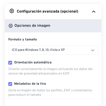
Desde Google Drive
Configuración avanzada (opcional)
Desde OneDrive
Opciones de imagen
Formato y tamaño
Desde URL
ICO para Windows 7, 8, 10, Vista o XP
Orientación automática
Oriente correctamente la imagen utilizando los datos del
sensor de gravedad almacenados en EXIF
Metadatos de la tira
Quita la imagen de todos los perfiles, EXIF ​​y comentarios
para reducir el tamaño