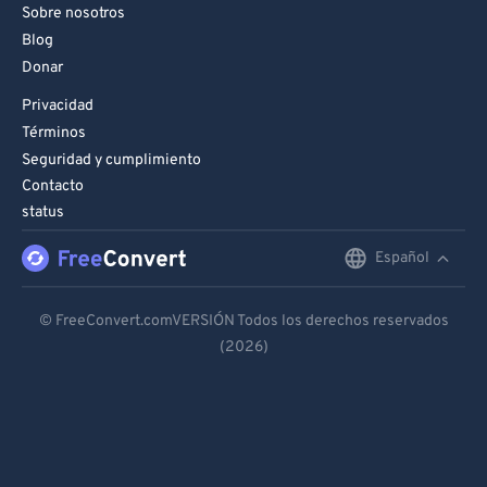
Sobre nosotros
Blog
Donar
Privacidad
Términos
Seguridad y cumplimiento
Contacto
status
Español
English
Deutsch
© FreeConvert.comVERSIÓN Todos los derechos reservados
(2026)
Español
Français
Português
Italiano