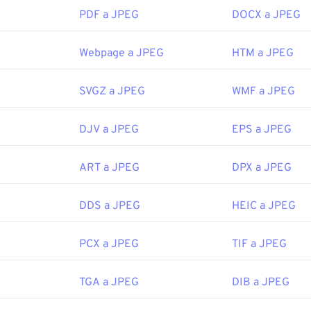
Con solo hacer doble clic en el archivo JPEG, este se abrirá en 
PDF a JPEG
DOCX a JPEG
 predeterminado. Para seleccionar una aplicación específica pa
lic derecho y seleccione "Abrir con".
or:
CompuServe, Inc.
Webpage a JPEG
HTM a JPEG
JPEG se abren automáticamente en navegadores web populare
icial:
15 de junio de 1987
e Microsoft como
Microsoft Photos
y aplicaciones de Mac OS 
https://en.wikipedia.org/wiki/GIF
SVGZ a JPEG
WMF a JPEG
or:
Joint Photographic Experts Group
DJV a JPEG
EPS a JPEG
icial:
18 de septiembre de 1992
ART a JPEG
DPX a JPEG
ipedia.org/wiki/JPEG
DDS a JPEG
HEIC a JPEG
fewire.com/jpg-jpeg-file-4139913
PCX a JPEG
TIF a JPEG
TGA a JPEG
DIB a JPEG