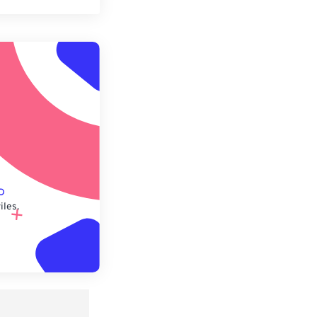
pciones
 preestablecido
lecido
iles.