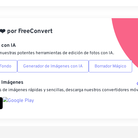
Restablecer todas las o
Aplicar desde el ajuste
❤️
por
FreeConvert
Guardar como preestab
 con IA
nuestras potentes herramientas de edición de fotos con IA.
 Fondo
Generador de Imágenes con IA
Borrador Mágico
e Imágenes
 de imágenes rápidas y sencillas, descarga nuestros convertidores móv