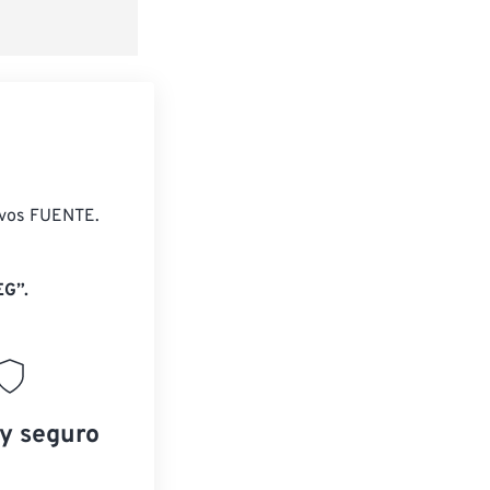
ivos FUENTE.
EG”.
 y seguro