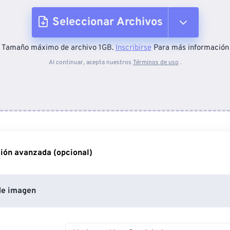
Seleccionar Archivos
Tamaño máximo de archivo 1GB.
Inscribirse
Para más información
Desde el dispositivo
Al continuar, acepta nuestros
Términos de uso
.
Desde Dropbox
Desde Google Drive
ión avanzada (opcional)
Desde OneDrive
de imagen
Desde URL