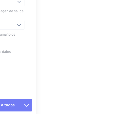
magen de salida.
 tamaño del
s datos
 a todos