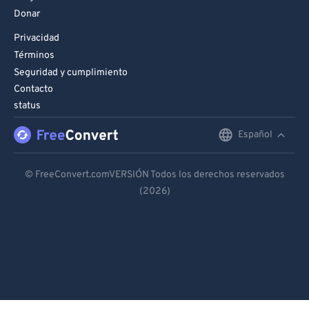
Donar
Privacidad
Términos
Seguridad y cumplimiento
Contacto
status
Español
English
Deutsch
© FreeConvert.comVERSIÓN Todos los derechos reservados
(2026)
Español
Français
Português
Italiano
Dutch