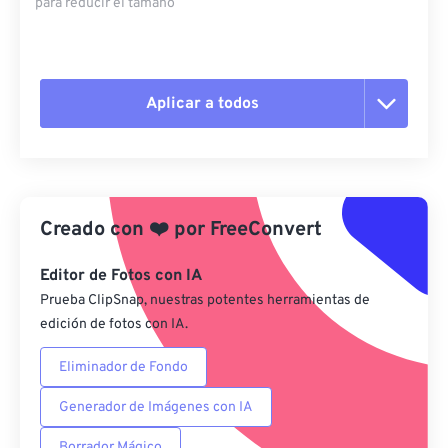
para reducir el tamaño
Aplicar a todos
Restablecer todas las opciones
Aplicar desde el ajuste preestablecido
Creado con
❤️
por
FreeConvert
Guardar como preestablecido
Editor de Fotos con IA
Prueba ClipSnap, nuestras potentes herramientas de
edición de fotos con IA.
Eliminador de Fondo
Generador de Imágenes con IA
Borrador Mágico