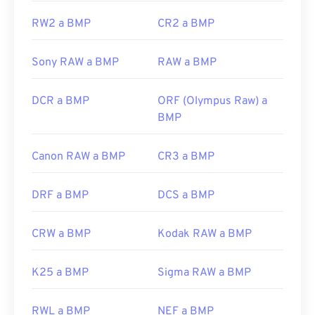
Desarrollado por:
Microsoft Corporation
RW2 a BMP
CR2 a BMP
Lanzamiento inicial:
20 de noviembre de 1985
Sony RAW a BMP
RAW a BMP
Enlaces útiles:
https://en.wikipedia.org/wiki/BMP_file_format
DCR a BMP
ORF (Olympus Raw) a
https://docs.microsoft.com/es-
BMP
es/windows/win32/gdi/bitmaps
Canon RAW a BMP
CR3 a BMP
DRF a BMP
DCS a BMP
CRW a BMP
Kodak RAW a BMP
K25 a BMP
Sigma RAW a BMP
RWL a BMP
NEF a BMP