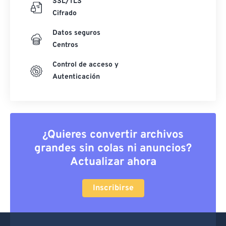
SSL/TLS
Cifrado
Datos seguros
Centros
Control de acceso y
Autenticación
¿Quieres convertir archivos
grandes sin colas ni anuncios?
Actualizar ahora
Inscribirse