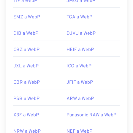
Utilice nuestro
TIF a WebP
Selector de color
JPEG a WebP
para elegir
colores de imágenes WebP
EMZ a WebP
TGA a WebP
DIB a WebP
DJVU a WebP
CBZ a WebP
HEIF a WebP
JXL a WebP
ICO a WebP
CBR a WebP
JFIF a WebP
PSB a WebP
ARW a WebP
X3F a WebP
Panasonic RAW a WebP
NRW a WebP
NEF a WebP