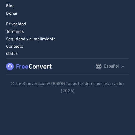
Blog
Donar
Privacidad
Términos
Seguridad y cumplimiento
Contacto
status
Español
English
Deutsch
© FreeConvert.comVERSIÓN Todos los derechos reservados
(2026)
Español
Français
Português
Italiano