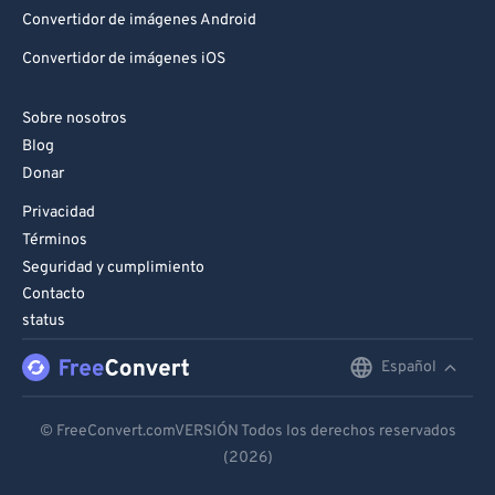
Convertidor de imágenes Android
Convertidor de imágenes iOS
Sobre nosotros
Blog
Donar
Privacidad
Términos
Seguridad y cumplimiento
Contacto
status
Español
English
Deutsch
© FreeConvert.comVERSIÓN Todos los derechos reservados
(2026)
Español