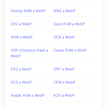
Herramientas WebP relacionadas:
Utilice nuestro
Pentax RAW a WebP
Selector de color
RW2 a WebP
para elegir
colores de imágenes WebP
CR2 a WebP
Sony RAW a WebP
RAW a WebP
DCR a WebP
ORF (Olympus Raw) a
Canon RAW a WebP
WebP
CR3 a WebP
DRF a WebP
DCS a WebP
CRW a WebP
Kodak RAW a WebP
K25 a WebP