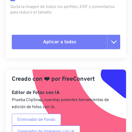
Quita la imagen de todos los perfiles, EXIF ​​y comentarios
para reducir el tamaño
Aplicar a todos
Restablecer todas las opciones
Aplicar desde el ajuste preestablecido
Creado con
❤️
por
FreeConvert
Guardar como preestablecido
Editor de Fotos con IA
Prueba ClipSnap, nuestras potentes herramientas de
edición de fotos con IA.
Eliminador de Fondo
Generador de Imágenes con IA