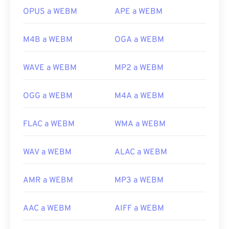
Desarrollado por:
Google
;
CoreCodec, Inc
.
OPUS a WEBM
APE a WEBM
Lanzamiento inicial:
2010
Enlaces útiles:
M4B a WEBM
OGA a WEBM
https://en.wikipedia.org/wiki/WebM
WAVE a WEBM
MP2 a WEBM
https://tools.google.com/dlpage/webmmf/
OGG a WEBM
M4A a WEBM
FLAC a WEBM
WMA a WEBM
WAV a WEBM
ALAC a WEBM
AMR a WEBM
MP3 a WEBM
AAC a WEBM
AIFF a WEBM