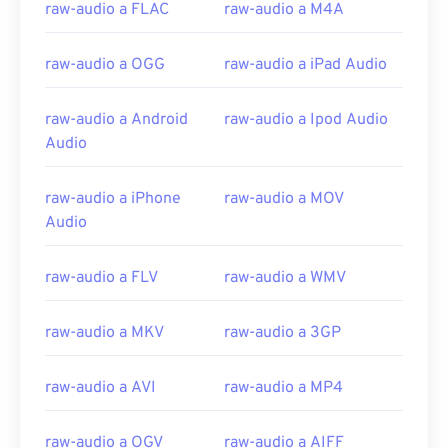
10
10
10
10
10
10
10
10
raw-audio a FLAC
raw-audio a M4A
11
11
11
11
11
11
11
11
raw-audio a OGG
raw-audio a iPad Audio
12
12
12
12
12
12
12
12
13
13
13
13
13
13
13
13
raw-audio a Android
raw-audio a Ipod Audio
14
14
14
14
14
14
14
14
Audio
15
15
15
15
15
15
15
15
raw-audio a iPhone
raw-audio a MOV
16
16
16
16
16
16
16
16
Audio
17
17
17
17
17
17
17
17
18
18
18
18
18
18
18
18
raw-audio a FLV
raw-audio a WMV
19
19
19
19
19
19
19
19
raw-audio a MKV
raw-audio a 3GP
20
20
20
20
20
20
20
20
21
21
21
21
21
21
21
21
raw-audio a AVI
raw-audio a MP4
22
22
22
22
22
22
22
22
raw-audio a OGV
raw-audio a AIFF
23
23
23
23
23
23
23
23