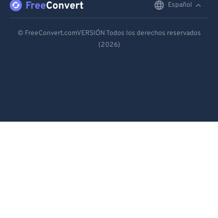
Español
English
Deutsch
© FreeConvert.comVERSIÓN Todos los derechos reservados
(2026)
Español
Français
Português
Italiano
Dutch
日本語
简体中文
繁體中文
한국어