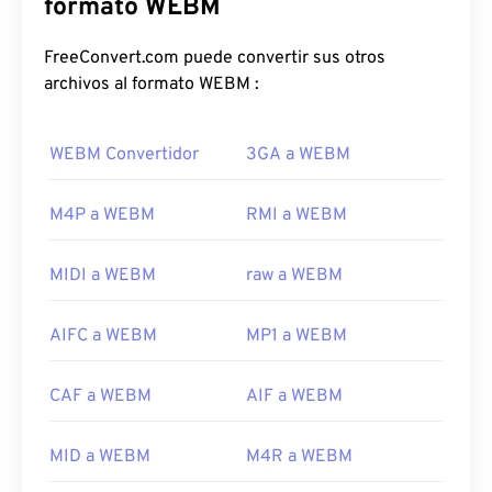
Admite capítulos, subtítulos, etiquetas de
formato WEBM
metadatos, streaming, archivos adjuntos, códecs
3D, contenedores 3D y reproductores de hardware.
FreeConvert.com puede convertir sus otros
WEBM comprime transmisiones de vídeo con
archivos al formato WEBM :
códecs
VP8
o
VP9
, ​​y audio con códecs
Vorbis
u
Opus
.
WEBM Convertidor
3GA a WEBM
¿Cómo abrir un archivo WEBM?
M4P a WEBM
RMI a WEBM
Los reproductores multimedia VLC
y
MPlayer
pueden abrir archivos WEBM en cualquier sistema
MIDI a WEBM
raw a WEBM
operativo. Otras buenas opciones para abrir WEBM
son
Winamp
para Microsoft Windows y
Elmedia
AIFC a WEBM
MP1 a WEBM
para Mac OS X.
Los navegadores de Microsoft no tienen
códecs
CAF a WEBM
AIF a WEBM
WebM integrados. Por lo tanto,
instálelos
por
separado. Sin embargo, la mayoría de los
navegadores admiten archivos WEBM.
MID a WEBM
M4R a WEBM