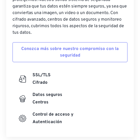
50
50
50
50
50
50
garantiza que tus datos estén siempre seguros, ya sea que
conviertas una imagen, un video o un documento. Con
51
51
51
51
51
51
cifrado avanzado, centros de datos seguros y monitoreo
riguroso, cubrimos todos los aspectos de la seguridad de
52
52
52
52
52
52
tus datos.
53
53
53
53
53
53
54
54
54
54
54
54
Conozca más sobre nuestro compromiso con la
seguridad
55
55
55
55
55
55
56
56
56
56
56
56
SSL/TLS
57
57
57
57
57
57
Cifrado
58
58
58
58
58
58
Datos seguros
59
59
59
59
59
59
Centros
60
60
Control de acceso y
Autenticación
61
61
62
62