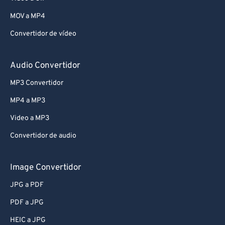
76
76
MOV a MP4
77
77
Convertidor de vídeo
78
78
79
79
Audio Convertidor
80
80
MP3 Convertidor
81
81
MP4 a MP3
82
82
Video a MP3
83
83
Convertidor de audio
84
84
85
85
Image Convertidor
86
86
JPG a PDF
87
87
PDF a JPG
88
88
HEIC a JPG