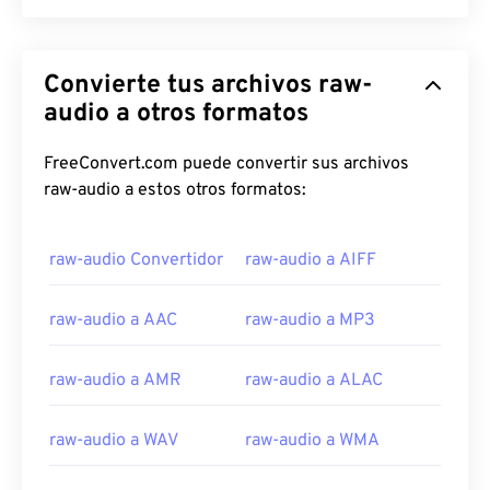
00
00
00
00
00
00
00
00
Convierte tus archivos raw-
audio a otros formatos
00
00
00
00
00
00
00
00
01
01
01
01
01
01
01
01
FreeConvert.com puede convertir sus archivos
raw-audio a estos otros formatos:
02
02
02
02
02
02
02
02
03
03
03
03
03
03
03
03
raw-audio Convertidor
raw-audio a AIFF
04
04
04
04
04
04
04
04
05
05
05
05
05
05
05
05
raw-audio a AAC
raw-audio a MP3
06
06
06
06
06
06
06
06
raw-audio a AMR
raw-audio a ALAC
07
07
07
07
07
07
07
07
08
08
08
08
08
08
08
08
raw-audio a WAV
raw-audio a WMA
09
09
09
09
09
09
09
09