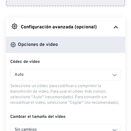
Desde Dropbox
Desde Google Drive
Configuración avanzada (opcional)
Desde OneDrive
Opciones de video
Códec de vídeo
Desde URL
Auto
Seleccione un códec para codificar o comprimir la
transmisión de video. Para usar el códec más común,
seleccione "Auto" (recomendado). Para convertir sin
recodificar el video, seleccione "Copiar" (no recomendado).
Cambiar el tamaño del vídeo
Sin cambios