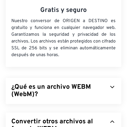
Gratis y seguro
Nuestro conversor de ORIGEN a DESTINO es
gratuito y funciona en cualquier navegador web.
Garantizamos la seguridad y privacidad de los
archivos. Los archivos están protegidos con cifrado
SSL de 256 bits y se eliminan automáticamente
después de unas horas.
¿Qué es un archivo WEBM
(WebM)?
WebM (WEBM) es un contenedor de archivos
con
licencia libre
diseñado para la web. Originalmente,
Convertir otros archivos al
fue diseñado para ser compatible con HTML5.