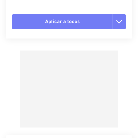
Aplicar a todos
Restablecer todas las opciones
Aplicar desde el ajuste preestablecido
Guardar como preestablecido