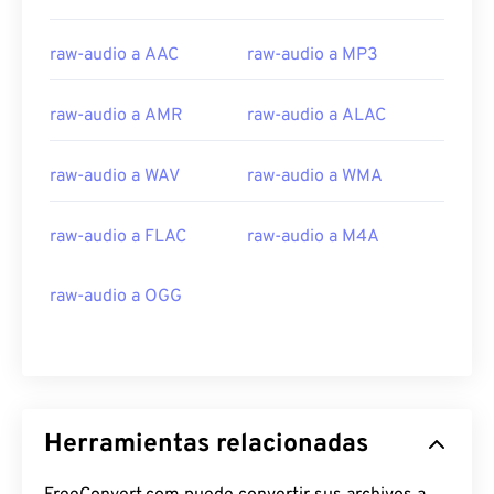
24
24
24
24
24
24
raw-audio a AAC
raw-audio a MP3
25
25
25
25
25
25
26
26
26
26
26
26
raw-audio a AMR
raw-audio a ALAC
27
27
27
27
27
27
raw-audio a WAV
raw-audio a WMA
28
28
28
28
28
28
29
29
29
29
29
29
raw-audio a FLAC
raw-audio a M4A
30
30
30
30
30
30
raw-audio a OGG
31
31
31
31
31
31
32
32
32
32
32
32
33
33
33
33
33
33
34
34
34
34
34
34
Herramientas relacionadas
35
35
35
35
35
35
36
36
36
36
36
36