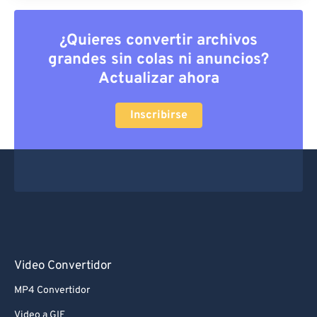
63
63
64
64
¿Quieres convertir archivos
grandes sin colas ni anuncios?
65
65
Actualizar ahora
66
66
67
67
Inscribirse
68
68
69
69
70
70
71
71
72
72
73
73
Video Convertidor
74
74
MP4 Convertidor
75
75
Video a GIF