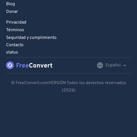
Blog
99
99
Donar
Privacidad
Términos
Seguridad y cumplimiento
Contacto
status
Español
English
Deutsch
© FreeConvert.comVERSIÓN Todos los derechos reservados
(2026)
Español
Français
Português
Italiano