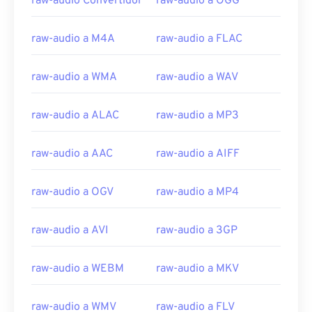
raw-audio Convertidor
raw-audio a OGG
raw-audio a M4A
raw-audio a FLAC
raw-audio a WMA
raw-audio a WAV
00
00
00
00
00
00
00
00
raw-audio a ALAC
raw-audio a MP3
raw-audio a AAC
raw-audio a AIFF
00
00
00
00
00
00
00
00
01
01
01
01
01
01
01
01
raw-audio a OGV
raw-audio a MP4
02
02
02
02
02
02
02
02
raw-audio a AVI
raw-audio a 3GP
03
03
03
03
03
03
03
03
04
04
04
04
04
04
04
04
raw-audio a WEBM
raw-audio a MKV
05
05
05
05
05
05
05
05
06
06
06
06
06
06
06
06
raw-audio a WMV
raw-audio a FLV