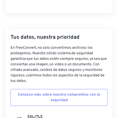
20
20
20
20
20
20
20
20
21
21
21
21
21
21
21
21
22
22
22
22
22
22
22
22
23
23
23
23
23
23
23
23
Tus datos, nuestra prioridad
24
24
24
24
24
24
En FreeConvert, no solo convertimos archivos: los
25
25
25
25
25
25
protegemos. Nuestro sólido sistema de seguridad
26
26
26
26
26
26
garantiza que tus datos estén siempre seguros, ya sea que
conviertas una imagen, un video o un documento. Con
27
27
27
27
27
27
cifrado avanzado, centros de datos seguros y monitoreo
riguroso, cubrimos todos los aspectos de la seguridad de
28
28
28
28
28
28
tus datos.
29
29
29
29
29
29
30
30
30
30
30
30
Conozca más sobre nuestro compromiso con la
seguridad
31
31
31
31
31
31
32
32
32
32
32
32
SSL/TLS