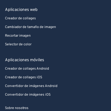
86
86
Aplicaciones web
87
87
Creador de collages
88
88
Cambiador de tamaño de imagen
89
89
Recortar imagen
90
90
Selector de color
91
91
92
92
Aplicaciones móviles
93
93
Creador de collages Android
94
94
Creador de collages iOS
95
95
Convertidor de imágenes Android
96
96
Convertidor de imágenes iOS
97
97
98
98
Sobre nosotros