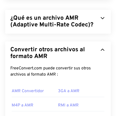
¿Qué es un archivo AMR
(Adaptive Multi-Rate Codec)?
El códec de voz AMR (Adaptive Multi-Rate) es un
archivo de audio comprimido que se utiliza a
Convertir otros archivos al
menudo para
la codificación de voz
. El códec de
voz AMR se centra en señales de banda estrecha,
formato AMR
lo que lo hace ideal para grabaciones de voz y
radio. Se utiliza habitualmente en
el Sistema
FreeConvert.com puede convertir sus otros
Global de Comunicaciones Móviles (GSM)
y
el
archivos al formato AMR :
Sistema Universal de Telecomunicaciones Móviles
(UMTS)
.
AMR Convertidor
3GA a AMR
¿Cómo abrir un archivo AMR?
M4P a AMR
RMI a AMR
Dado que los archivos AMR se usan