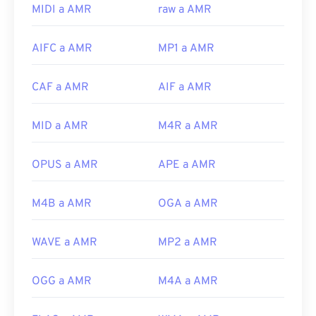
frecuentemente en teléfonos móviles, incluso para
MIDI a AMR
raw a AMR
mensajes MMS, la mayoría de los dispositivos
móviles 3G
pueden abrirlos. AMR también se abre
AIFC a AMR
MP1 a AMR
con
VLC Media Player
,
QuickTime
,
RealPlayer
y
Xine
.
CAF a AMR
AIF a AMR
Otros programas, como el programa gratuito de
edición de audio
Audacity
, pueden abrir archivos
AMR. Descarga Audacity fácilmente en
MID a AMR
M4R a AMR
SourceForge.net
. Dado que los archivos AMR
están muy comprimidos y se centran en señales de
OPUS a AMR
APE a AMR
banda estrecha, no son adecuados para archivos de
música.
M4B a AMR
OGA a AMR
Desarrollado por:
Proyecto de Asociación de
Tercera Generación (3GPP)
WAVE a AMR
MP2 a AMR
Lanzamiento inicial:
1999
OGG a AMR
M4A a AMR
Enlaces útiles:
https://en.wikipedia.org/wiki/Adaptive_Multi-