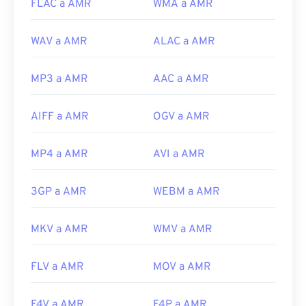
FLAC a AMR
WMA a AMR
Rate_audio_codec
https://www.etsi.org/
WAV a AMR
ALAC a AMR
MP3 a AMR
AAC a AMR
AIFF a AMR
OGV a AMR
MP4 a AMR
AVI a AMR
3GP a AMR
WEBM a AMR
MKV a AMR
WMV a AMR
FLV a AMR
MOV a AMR
F4V a AMR
F4P a AMR