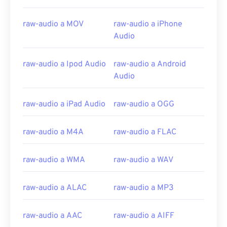
07
07
07
07
07
07
07
07
raw-audio a MOV
raw-audio a iPhone
08
08
08
08
08
08
08
08
Audio
09
09
09
09
09
09
09
09
10
10
10
10
10
10
10
10
raw-audio a Ipod Audio
raw-audio a Android
Audio
11
11
11
11
11
11
11
11
12
12
12
12
12
12
12
12
raw-audio a iPad Audio
raw-audio a OGG
13
13
13
13
13
13
13
13
raw-audio a M4A
raw-audio a FLAC
14
14
14
14
14
14
14
14
15
15
15
15
15
15
15
15
raw-audio a WMA
raw-audio a WAV
16
16
16
16
16
16
16
16
17
17
17
17
17
17
17
17
raw-audio a ALAC
raw-audio a MP3
18
18
18
18
18
18
18
18
raw-audio a AAC
raw-audio a AIFF
19
19
19
19
19
19
19
19