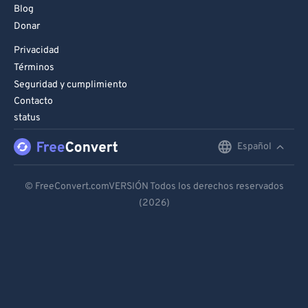
Blog
99
99
Donar
Privacidad
Términos
Seguridad y cumplimiento
Contacto
status
Español
English
Deutsch
© FreeConvert.comVERSIÓN Todos los derechos reservados
(2026)
Español
Français
Português
Italiano