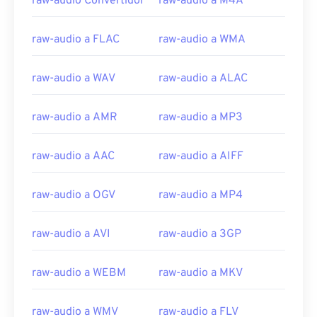
raw-audio Convertidor
raw-audio a M4A
raw-audio a FLAC
raw-audio a WMA
raw-audio a WAV
raw-audio a ALAC
00
00
00
00
00
00
00
00
raw-audio a AMR
raw-audio a MP3
raw-audio a AAC
raw-audio a AIFF
00
00
00
00
00
00
00
00
01
01
01
01
01
01
01
01
raw-audio a OGV
raw-audio a MP4
02
02
02
02
02
02
02
02
raw-audio a AVI
raw-audio a 3GP
03
03
03
03
03
03
03
03
04
04
04
04
04
04
04
04
raw-audio a WEBM
raw-audio a MKV
05
05
05
05
05
05
05
05
06
06
06
06
06
06
06
06
raw-audio a WMV
raw-audio a FLV