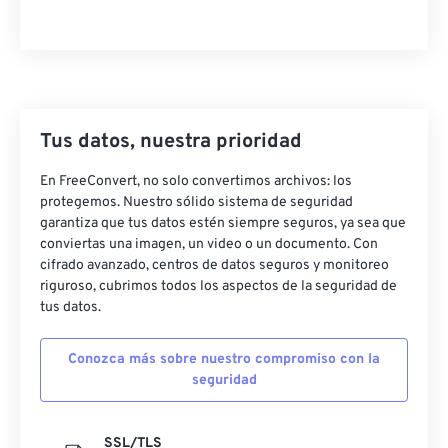
20
20
20
20
20
20
20
20
21
21
21
21
21
21
21
21
22
22
22
22
22
22
22
22
23
23
23
23
23
23
23
23
Tus datos, nuestra prioridad
24
24
24
24
24
24
En FreeConvert, no solo convertimos archivos: los
25
25
25
25
25
25
protegemos. Nuestro sólido sistema de seguridad
26
26
26
26
26
26
garantiza que tus datos estén siempre seguros, ya sea que
conviertas una imagen, un video o un documento. Con
27
27
27
27
27
27
cifrado avanzado, centros de datos seguros y monitoreo
riguroso, cubrimos todos los aspectos de la seguridad de
28
28
28
28
28
28
tus datos.
29
29
29
29
29
29
30
30
30
30
30
30
Conozca más sobre nuestro compromiso con la
seguridad
31
31
31
31
31
31
32
32
32
32
32
32
SSL/TLS