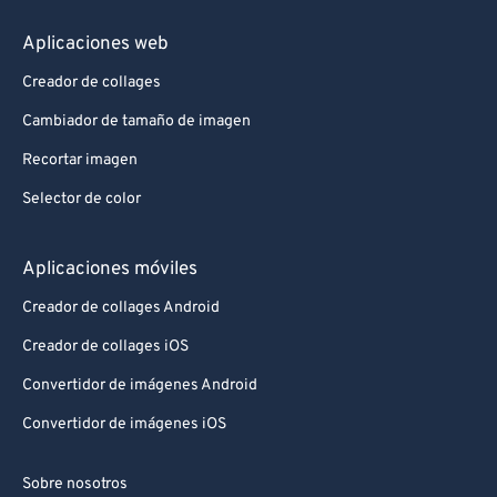
86
86
Aplicaciones web
87
87
Creador de collages
88
88
Cambiador de tamaño de imagen
89
89
Recortar imagen
90
90
Selector de color
91
91
92
92
Aplicaciones móviles
93
93
Creador de collages Android
94
94
Creador de collages iOS
95
95
Convertidor de imágenes Android
96
96
Convertidor de imágenes iOS
97
97
98
98
Sobre nosotros