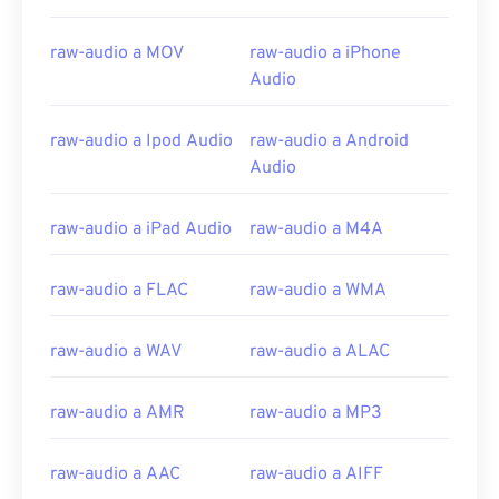
07
07
07
07
07
07
07
07
raw-audio a MOV
raw-audio a iPhone
08
08
08
08
08
08
08
08
Audio
09
09
09
09
09
09
09
09
10
10
10
10
10
10
10
10
raw-audio a Ipod Audio
raw-audio a Android
Audio
11
11
11
11
11
11
11
11
12
12
12
12
12
12
12
12
raw-audio a iPad Audio
raw-audio a M4A
13
13
13
13
13
13
13
13
raw-audio a FLAC
raw-audio a WMA
14
14
14
14
14
14
14
14
15
15
15
15
15
15
15
15
raw-audio a WAV
raw-audio a ALAC
16
16
16
16
16
16
16
16
17
17
17
17
17
17
17
17
raw-audio a AMR
raw-audio a MP3
18
18
18
18
18
18
18
18
raw-audio a AAC
raw-audio a AIFF
19
19
19
19
19
19
19
19