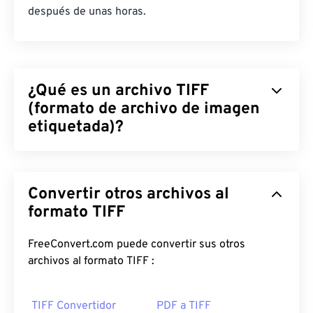
después de unas horas.
¿Qué es un archivo TIFF
(formato de archivo de imagen
etiquetada)?
El formato de archivo de imagen etiquetado (TIFF),
también conocido como TIF, es uno de los
Convertir otros archivos al
formatos de archivo de imagen más comunes. Su
uso más frecuente se da en la publicidad digital y la
formato TIFF
autoedición. La estructura de mapa de bits y raster
de los TIFF proporciona a este formato de archivo
FreeConvert.com puede convertir sus otros
la flexibilidad de funcionar como
contenedor
para
archivos al formato TIFF :
archivos JPEG, archivos de imagen con
compresión sin pérdida, imágenes con capas o
TIFF Convertidor
PDF a TIFF
como páginas.