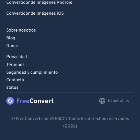
Convertidor de imágenes Android
Convertidor de imágenes iOS
Sobre nosotros
Blog
Donar
Privacidad
Términos
Seguridad y cumplimiento
Contacto
status
Español
English
Deutsch
© FreeConvert.comVERSIÓN Todos los derechos reservados
(2026)
Español
Français