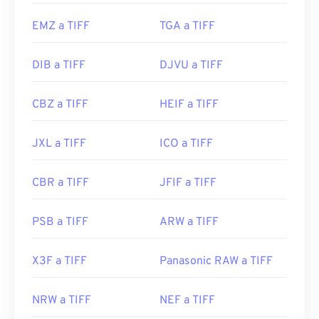
Lanzamiento inicial:
1986
EMZ a TIFF
TGA a TIFF
Enlaces útiles:
https://www.adobe.com/creativecloud/file-
DIB a TIFF
DJVU a TIFF
types/image/raster/tiff-file.html
CBZ a TIFF
HEIF a TIFF
https://www.file-extensions.org/extension-de-
archivo-tiff
JXL a TIFF
ICO a TIFF
CBR a TIFF
JFIF a TIFF
PSB a TIFF
ARW a TIFF
X3F a TIFF
Panasonic RAW a TIFF
NRW a TIFF
NEF a TIFF