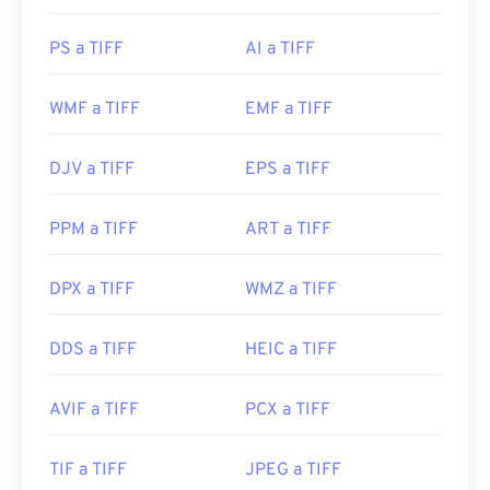
¿Cómo abrir un archivo TIFF?
PS a TIFF
AI a TIFF
Los programas más comunes para abrir archivos
WMF a TIFF
EMF a TIFF
TIFF son
Photo Viewer
para Windows y
Apple
Preview
para macOS. Un programa gratuito e
DJV a TIFF
EPS a TIFF
independiente que puedes usar es
XnView MP
.
También puedes usar nuestro conversor de
TIFF a
JPG
si tienes problemas para abrir archivos TIFF.
PPM a TIFF
ART a TIFF
DPX a TIFF
WMZ a TIFF
Programas alternativos como
ColorStrokes
, GNU
Image Manipulation Program (
GIMP
), Adobe
DDS a TIFF
HEIC a TIFF
Photoshop
y
ACDSee
también son útiles para abrir
y manipular archivos TIFF.
AVIF a TIFF
PCX a TIFF
Desarrollado por:
Aldus Corporation
, ahora Adobe
TIF a TIFF
JPEG a TIFF
Inc.