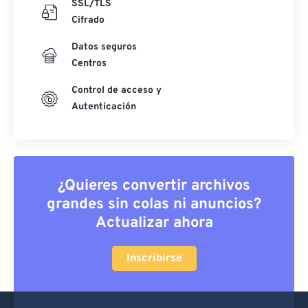
SSL/TLS
Cifrado
Datos seguros
Centros
Control de acceso y
Autenticación
¿Quieres convertir archivos
grandes sin colas ni anuncios?
Actualizar ahora
Inscribirse