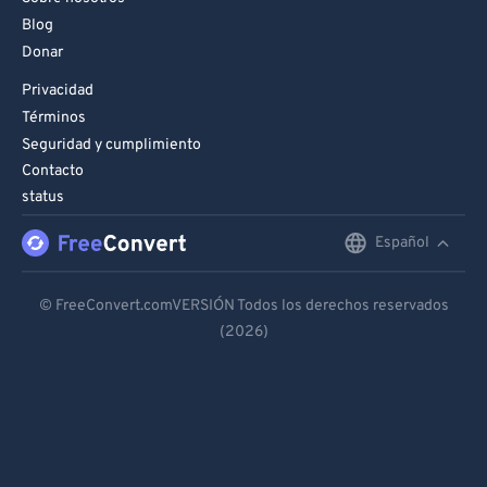
Blog
Donar
Privacidad
Términos
Seguridad y cumplimiento
Contacto
status
Español
English
Deutsch
© FreeConvert.comVERSIÓN Todos los derechos reservados
(2026)
Español
Français
Português
Italiano