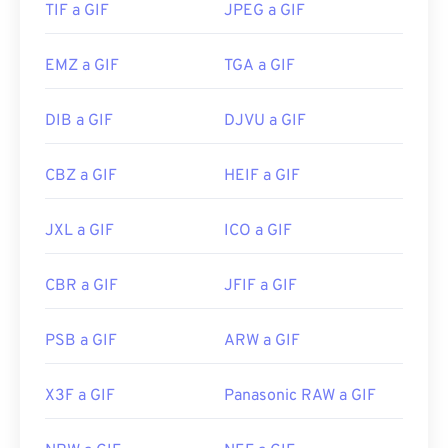
TIF a GIF
JPEG a GIF
imágenes de Adobe, como
Adobe Illustrator
.
EMZ a GIF
TGA a GIF
Desarrollado por:
CompuServe, Inc.
DIB a GIF
DJVU a GIF
Lanzamiento inicial:
15 de junio de 1987
Enlaces útiles:
https://en.wikipedia.org/wiki/GIF
CBZ a GIF
HEIF a GIF
JXL a GIF
ICO a GIF
CBR a GIF
JFIF a GIF
PSB a GIF
ARW a GIF
X3F a GIF
Panasonic RAW a GIF