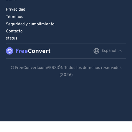
Privacidad
Términos
Seguridad y cumplimiento
Contacto
status
Español
English
Deutsch
© FreeConvert.comVERSIÓN Todos los derechos reservados
(2026)
Español
Français
Português
Italiano
Dutch