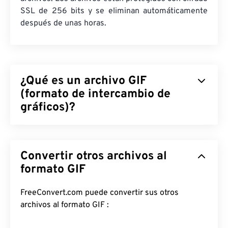
SSL de 256 bits y se eliminan automáticamente
después de unas horas.
¿Qué es un archivo GIF
(formato de intercambio de
gráficos)?
El Formato de Intercambio de Gráficos (GIF) es un
tipo de formato de archivo de mapa de bits que
Convertir otros archivos al
utiliza
píxeles
para formar imágenes simples
utilizando el
modelo de color RGB
formato GIF
. A diferencia del
formato de archivo
BMP
sin comprimir, el GIF
utiliza
compresión sin pérdida
y admite animación
FreeConvert.com puede convertir sus otros
sin audio. El uso más común del GIF es en formato
archivos al formato GIF :
animado, como anuncios, respuestas basadas en