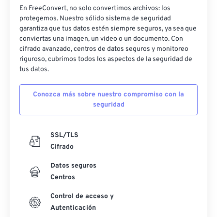
49
49
49
49
49
49
En FreeConvert, no solo convertimos archivos: los
protegemos. Nuestro sólido sistema de seguridad
50
50
50
50
50
50
garantiza que tus datos estén siempre seguros, ya sea que
51
51
51
51
51
51
conviertas una imagen, un video o un documento. Con
cifrado avanzado, centros de datos seguros y monitoreo
52
52
52
52
52
52
riguroso, cubrimos todos los aspectos de la seguridad de
tus datos.
53
53
53
53
53
53
54
54
54
54
54
54
Conozca más sobre nuestro compromiso con la
55
55
55
55
55
55
seguridad
56
56
56
56
56
56
SSL/TLS
57
57
57
57
57
57
Cifrado
58
58
58
58
58
58
Datos seguros
59
59
59
59
59
59
Centros
60
60
Control de acceso y
61
61
Autenticación