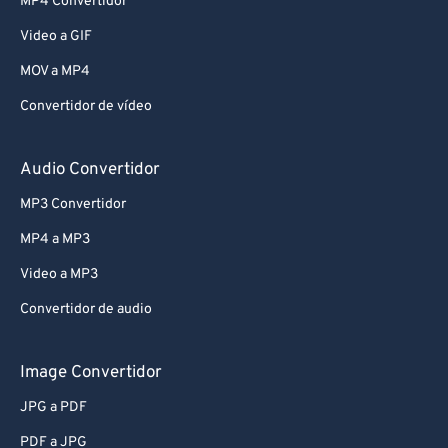
MP4 Convertidor
76
76
Video a GIF
77
77
MOV a MP4
78
78
Convertidor de vídeo
79
79
80
80
Audio Convertidor
81
81
MP3 Convertidor
82
82
MP4 a MP3
83
83
Video a MP3
84
84
Convertidor de audio
85
85
86
86
Image Convertidor
87
87
JPG a PDF
88
88
PDF a JPG