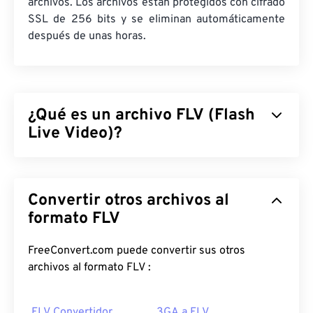
archivos. Los archivos están protegidos con cifrado
SSL de 256 bits y se eliminan automáticamente
después de unas horas.
¿Qué es un archivo FLV (Flash
Live Video)?
Flash Live Video (FLV) es, como su nombre indica,
un tipo de vídeo
Flash
. Es un formato popular que
Convertir otros archivos al
ofrece contenido multimedia de alta calidad y bien
sincronizado, principalmente a través de internet.
formato FLV
También es un contenedor multimedia y, como tal,
utiliza
códecs
para comprimir el tamaño del
FreeConvert.com puede convertir sus otros
archivo. FLV utiliza el estándar abierto
ISO/IEC
archivos al formato FLV :
14496-12:2008
, también conocido como formato
de archivo multimedia base ISO, que ofrece la
FLV Convertidor
3GA a FLV