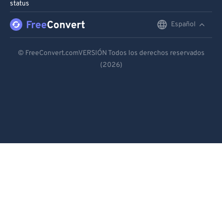
status
Español
English
Deutsch
© FreeConvert.comVERSIÓN Todos los derechos reservados
(2026)
Español
Français
Português
Italiano
Dutch
日本語
简体中文
繁體中文