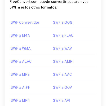
FreeConvert.com puede convertir sus archivos
10
10
10
10
10
10
10
10
SWF a estos otros formatos:
11
11
11
11
11
11
11
11
12
12
12
12
12
12
12
12
SWF Convertidor
SWF a OGG
13
13
13
13
13
13
13
13
SWF a M4A
SWF a FLAC
14
14
14
14
14
14
14
14
15
15
15
15
15
15
15
15
SWF a WMA
SWF a WAV
16
16
16
16
16
16
16
16
SWF a ALAC
SWF a AMR
17
17
17
17
17
17
17
17
18
18
18
18
18
18
18
18
SWF a MP3
SWF a AAC
19
19
19
19
19
19
19
19
20
20
20
20
20
20
20
20
SWF a AIFF
SWF a OGV
21
21
21
21
21
21
21
21
SWF a MP4
SWF a AVI
22
22
22
22
22
22
22
22