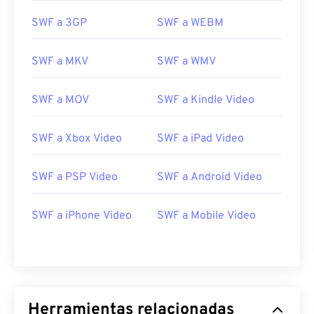
23
23
23
23
23
23
23
23
SWF a 3GP
SWF a WEBM
24
24
24
24
24
24
SWF a MKV
SWF a WMV
25
25
25
25
25
25
26
26
26
26
26
26
SWF a MOV
SWF a Kindle Video
27
27
27
27
27
27
28
28
28
28
28
28
SWF a Xbox Video
SWF a iPad Video
29
29
29
29
29
29
SWF a PSP Video
SWF a Android Video
30
30
30
30
30
30
31
31
31
31
31
31
SWF a iPhone Video
SWF a Mobile Video
32
32
32
32
32
32
33
33
33
33
33
33
34
34
34
34
34
34
35
35
35
35
35
35
Herramientas relacionadas