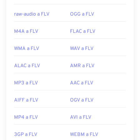
Enlaces útiles:
raw-audio a FLV
OGG a FLV
https://en.wikipedia.org/wiki/Flash_Video
https://www.lifewire.com/archivo-flv
M4A a FLV
FLAC a FLV
WMA a FLV
WAV a FLV
ALAC a FLV
AMR a FLV
MP3 a FLV
AAC a FLV
AIFF a FLV
OGV a FLV
MP4 a FLV
AVI a FLV
3GP a FLV
WEBM a FLV