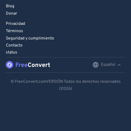
Blog
Donar
Privacidad
Términos
Seguridad y cumplimiento
Contacto
status
Español
English
Deutsch
© FreeConvert.comVERSIÓN Todos los derechos reservados
(2026)
Español
Français
Português
Italiano