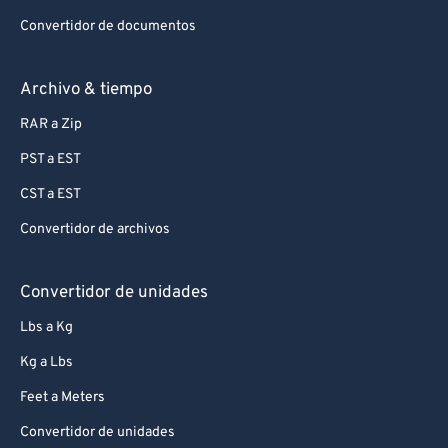
99
99
Convertidor de documentos
Archivo & tiempo
RAR a Zip
PST a EST
CST a EST
Convertidor de archivos
Convertidor de unidades
Lbs a Kg
Kg a Lbs
Feet a Meters
Convertidor de unidades