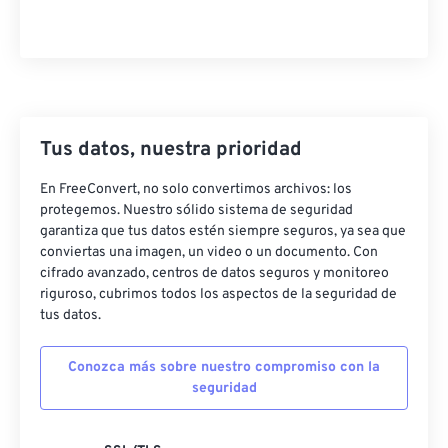
46
46
46
46
46
46
47
47
47
47
47
47
48
48
48
48
48
48
49
49
49
49
49
49
50
50
50
50
50
50
Tus datos, nuestra prioridad
51
51
51
51
51
51
En FreeConvert, no solo convertimos archivos: los
protegemos. Nuestro sólido sistema de seguridad
52
52
52
52
52
52
garantiza que tus datos estén siempre seguros, ya sea que
53
53
53
53
53
53
conviertas una imagen, un video o un documento. Con
cifrado avanzado, centros de datos seguros y monitoreo
54
54
54
54
54
54
riguroso, cubrimos todos los aspectos de la seguridad de
55
55
55
55
55
55
tus datos.
56
56
56
56
56
56
Conozca más sobre nuestro compromiso con la
57
57
57
57
57
57
seguridad
58
58
58
58
58
58