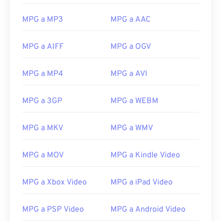
20
20
20
20
20
20
20
20
MPG a MP3
MPG a AAC
21
21
21
21
21
21
21
21
22
22
22
22
22
22
22
22
MPG a AIFF
MPG a OGV
23
23
23
23
23
23
23
23
MPG a MP4
MPG a AVI
24
24
24
24
24
24
25
25
25
25
25
25
MPG a 3GP
MPG a WEBM
26
26
26
26
26
26
MPG a MKV
MPG a WMV
27
27
27
27
27
27
28
28
28
28
28
28
MPG a MOV
MPG a Kindle Video
29
29
29
29
29
29
30
30
30
30
30
30
MPG a Xbox Video
MPG a iPad Video
31
31
31
31
31
31
MPG a PSP Video
MPG a Android Video
32
32
32
32
32
32