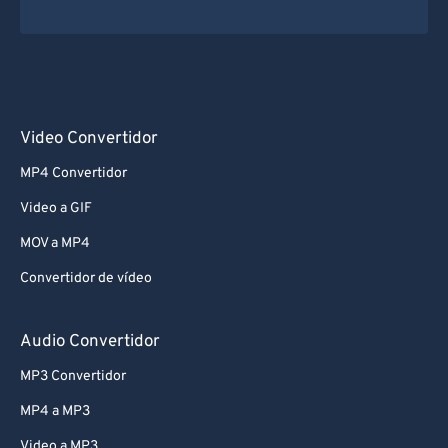
73
73
74
74
75
75
76
76
Video Convertidor
77
77
MP4 Convertidor
78
78
Video a GIF
79
79
MOV a MP4
80
80
Convertidor de vídeo
81
81
82
82
Audio Convertidor
83
83
MP3 Convertidor
84
84
MP4 a MP3
85
85
Video a MP3